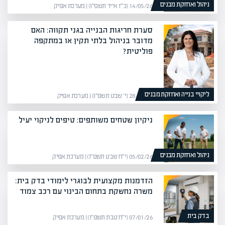
ניהול ואחזקת מבנים
14/05/26 (כ״ז אייר תשפ״ו) | מערכת אפיק
סערת חריגות הבנייה בגני תקווה: האם
מדובר בניהול בלתי תקין או במתקפה
פוליטית?
ליקויי בנייה ואחזקת מבנים
28/01/26 (י׳ שבט תשפ״ו) | מערכת אפיק
ניקיון שטחים משותפים: טיפים לניקוי יעיל
ניהול ואחזקת מבנים
05/02/26 (י״ח שבט תשפ״ו) | מערכת אפיק
הזדמנות מקצועית לבוגרי לימודי בדק בית:
משרה נחשקת בתחום הבינוי עם רכב צמוד
בדק בית
07/01/26 (י״ח טבת תשפ״ו) | מערכת אפיק