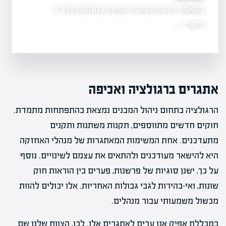
במאמר זה נבחן סוגיה נפוצה בתחום הנדל"ן -
שריפה משמעותית 
 גרופית
גרמה לנזק כבד
ליקויי…
אתגרים ברגולציה ואכיפה
הרגולציה בתחום ניהול המבנים נמצאת בהתפתחות מתמדת.
חוקים חדשים מתווספים, תקנות משתנות ותקנים
מתעדכנים. אחת המשימות המאתגרות של מנהלי האחזקה
היא להישאר מעודכנים ולהתאים את עצמם לשינויים. נוסף
על כך, ישנן סוגיות של פרשנות, פערים בין הוראות חוק
שונות, ואי-בהירות לגבי גבולות האחריות. אלו יכולים להוות
מכשול משמעותי עבור מנהלים.
במכללת אפיק אנו ערים לאתגרים אלו. לכן, הצוות שלנו שם