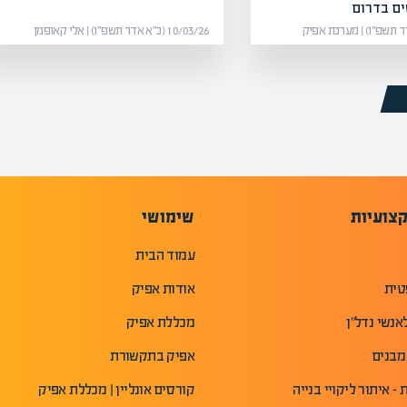
ם בדרום
10/03/26 (כ״א אדר תשפ״ו) | אלי קאופמן
צועיות
שימושי
עמוד הבית
טית
אודות אפיק
אנשי נדל"ן
מכללת אפיק
מבנים
אפיק בתקשורת
- איתור ליקויי בנייה
קורסים אונליין | מכללת אפיק