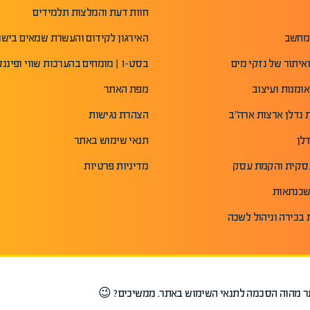
חוות דעת והמלצות תלמידים
מחשב
האירגון לקידום והעשרת שמאים ביש
איתור של נזקי מים
בסט-1 | מומחים בהערכות שווי ופיננסים
ומנות ועיצוב
מפת האתר
נדלן ארצות ארה"ב
הצהרת נגישות
לן
תנאי שימוש באתר
עסקית והקמת עסק
מדיניות פרטיות
שכנתאות
 בכירה וניהול לשכה
אתר מהוה הסכמה לתנאי השימוש באתר. ממשיכים? 😉