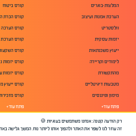
המלצות-בוגרים
קורס ביטוח
הערכת אמנות ועיצוב
קורס הכרת ה
וולסטריט
קורס הערכה ו
יזמות עסקית
קורס הערכת א
ייעוץ משכנתאות
קורס השקעות 
לימודים וקריירה
קורס יזמות נד
מהתקשורת
קורס יזמות 
מטבעות דיגיטליים
קורס ייעוץ מ
מימון ופיננסים
קורס מזכירות
פתח עוד+
פתח עוד+
רק הודעה קטנה: אנחנו משתמשים בעוגיות 🍪
זה עוזר לנו לשפר את האתר ולהפוך אותו ליותר נוח. המשך גלישה ב
©2026 כל הזכויות שמורות לאפיק.