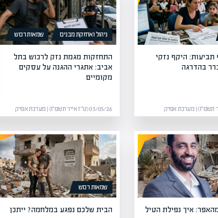
ניהול ואחזקת מבנים
שמאות רכוש
1 אלף תביעות: היקף נזקי
התחזקות מגמת נזק לרכוש בתל
ר בהדרגה
אביב: אתגרי ההגנה על עסקים
מקומיים
03/05/26 (ט״ז אייר תשפ״ו) | מערכת אפיק
שמאות רכוש
האפר: איך נפילת הטיל
הבית שלכם נפגע במלחמה? ייתכן