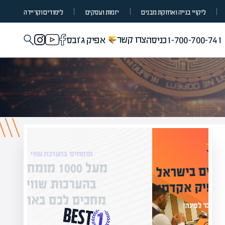
ליקויי בנייה ואחזקת מבנים
יזמות ועסקים
לימודים וקריירה
צרו קשר
1-700-700-741
כניסה
אפיק ג'ובס
מומחים בהערכת שווי
מעל 1000 מומחים
ילים בישראל
בהערכות שווי
אפיק אקדמי
מחכים לכם באתר
נה!