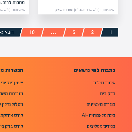
מחכות לרוכשי
10/03/26 (כ״א אדר תשפ״ו) | מערכת אפיק
10/03/26 (כ״א אדר תשפ״ו) | מערכת אפיק
1
2
3
…
10
הבא »
כתבות לפי נושאים
הכשרות מק
איתור נזילות
ייעוץ פנסיוני
בדק בית
מזכירות משפ
בוגרים מצטיינים
מסלול נדל"ן ל
בינה מלאכותית -AI
קורס אחזקת 
בכירים ממליצים
קורס בדק בית 