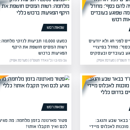
שמאות רכוש
ם לפני חג ולא יודעים
כמעט 10,000 תביעות לנזקי מלחמה:
כסף": מחדל בפיצויי
רשות המסים חושפת את היקף
ע בעובדים ובעסקים
הפגיעות ברכוש
12/03/26 (כ״ג אדר תשפ״ו) | מערכת אפיק
שמאות רכוש
בבאר שבע והנגב:
פטור מארנונה בזמן מלחמה: מה מגיע
מוכנות לאכלוס מיידי
לכם ואיך תקבלו אותו?