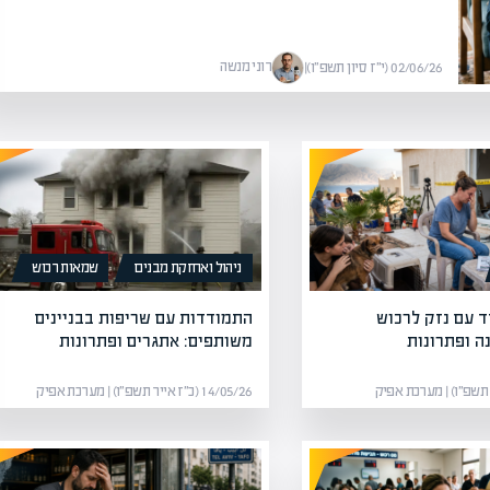
רוני מנשה
02/06/26 (י״ז סיון תשפ״ו)
|
ניהול ואחזקת מבנים
שמאות רכוש
 עם נזק לרכוש
התמודדות עם שריפות בבניינים
 ופתרונות
משותפים: אתגרים ופתרונות
14/05/26 (כ״ז אייר תשפ״ו) | מערכת אפיק