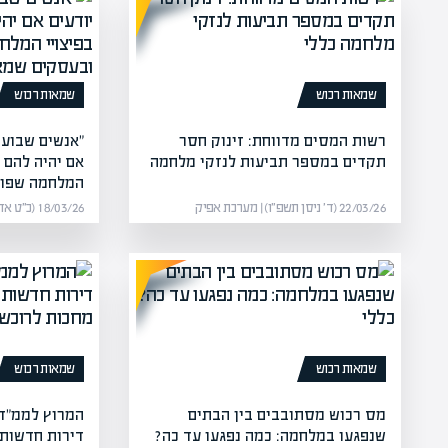
שמאות רכוש
שמאות רכוש
רשות המסים מדווחת: זינוק חסר
"אנשים שבועיי
תקדים במספר תביעות לנזקי מלחמה
אם יהיה להם 
המלחמה שפוג
22/03/26 (ד׳ ניסן תשפ״ו) | מערכת אפיק
18/03/26 (כ״ט אדר תשפ״ו) | מערכת אפיק
שמאות רכוש
שמאות רכוש
מס רכוש מסתובבים בין הבתים
המרוץ לממ"ד 
שנפגעו במלחמה: כמה נפגעו עד כה?
דירות חדשות 