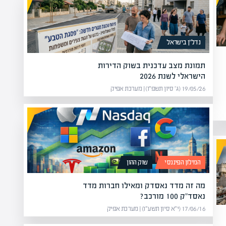
נדל”ן בישראל
תמונת מצב עדכנית בשוק הדירות
הישראלי לשנת 2026
19/05/26 (ג׳ סיון תשפ״ו) | מערכת אפיק
המילון הפיננסי
שוק ההון
מה זה מדד נאסדק ומאילו חברות מדד
נאסד"ק 100 מורכב?
17/06/16 (י״א סיון תשע״ו) | מערכת אפיק