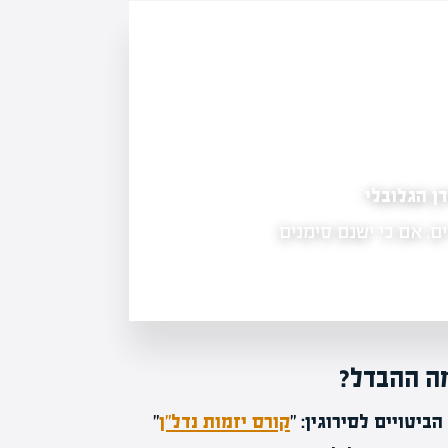
קורס עוזרת אישית וירטואלית – הדרך המהירה ש
ומבוקשת
 הגלובלי
גברים, אם כי ישנם סימנים
האם חלמת על מקצוע שמאפשר לך לעבוד
בגמישות מלאה, ולהרוויח הכנסה מכובד
 מה ההבדל?
יטויים לסירוגין: "
קורס יזמות נדל"ן
"