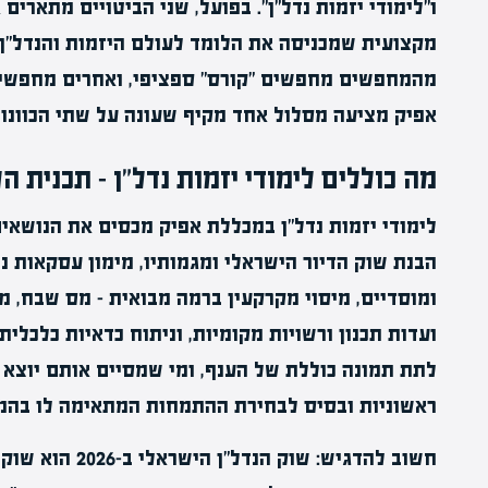
ו"לימודי יזמות נדל"ן". בפועל, שני הביטויים מתארי
מקצועית שמכניסה את הלומד לעולם היזמות והנדל"ן.
מהמחפשים מחפשים "קורס" ספציפי, ואחרים מחפשים 
אפיק מציעה מסלול אחד מקיף שעונה על שתי הכוונות
מה כוללים לימודי יזמות נדל"ן – תכנית ה
לימודי יזמות נדל"ן במכללת אפיק מכסים את הנושאים
הבנת שוק הדיור הישראלי ומגמותיו, מימון עסקאות נד
ומוסדיים, מיסוי מקרקעין ברמה מבואית – מס שבח, 
ועדות תכנון ורשויות מקומיות, וניתוח כדאיות כלכלי
לתת תמונה כוללת של הענף, ומי שמסיים אותם יוצא
ראשוניות ובסיס לבחירת ההתמחות המתאימה לו בהמ
חשוב להדגיש: שוק