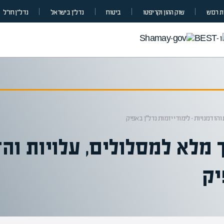
 רכוש
שוק ההון וקריפטו
ביטוח
נדל”ן בישראל
נדל״ן חו״ל
והזדמנויות – לימודי יזמות נדל״ן באפיק
ך מלא למסלולים, עלויות והז
יק