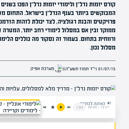
קורס יזמות נדל״ן ולימודי יזמות נדל״ן הפכו בשנ
המבוקשים ביותר בענף הנדל״ן בישראל. התחום משלב
פרויקטים והבנת רגולציה, לצד יכולת לזהות הזדמנ
ממוקד ובין אם במסלול לימודי רחב יותר, המטרה ד
ורווחית בתחום. בעמוד זה נסקור מה כוללים הלימו
מסלול נכון.
מערכת אפיק
01/07/15 (י״ד תמוז תשע״ה)
|
האזנה לכתבה:
00:00
/
12:57
1.0x