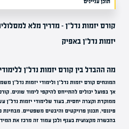
תוכן עניינים
קורס יזמות נדל"ן – מדריך מלא למסלולים,
יזמות נדל״ן באפיק
מה ההבדל בין קורס יזמות נדל״ן ללימודי 
המונחים קורס יזמות נדל״ן ולימודי יזמות נדל״ן מש
אך בפועל יכולים להתייחס להיקפי לימוד שונים. קורס
ממוקדת וקצרה יחסית, בעוד שלימודי יזמות נדל״ן עש
פיננסי, תכנון פרויקטים והיבטים משפטיים. מבחינת כ
בהכשרה מקצועית בענף ולכן עמוד זה מרכז את המיד