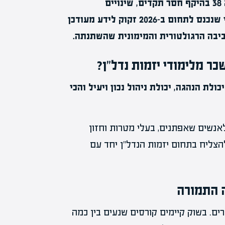
בערי המרכז, נכנסו לתמונה פרויקטי פינוי-בינוי ותמ"א 38 בהיקף חסר תקדים, שינויים
ברגולציית המשכנתאות והגברת הפיקוח על יזמים. מי שנכנס לתחום ב-2026 זקוק לידע מעודכן
ביבה הרגולטורית והמימונית שהשתנתה.
כר מלימודי יזמות נדל"ן?
לת הנהגה, יכולת ניהול נכון ויעיל והכי
נשים שאפתנים, בעלי מטרות וחזון
צליח בתחום יזמות הנדל"ן יחד עם
ה התמורה
. בשוק קיימים קורסים שנעים בין כמה