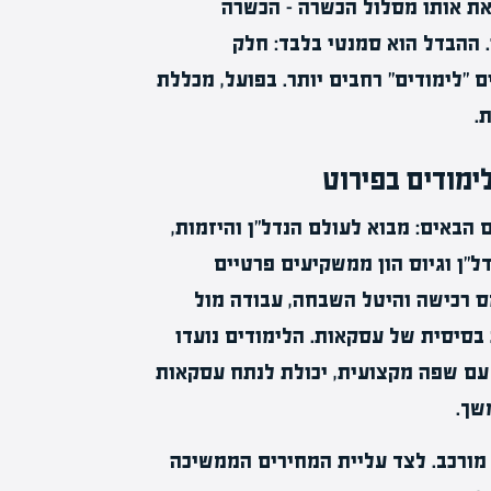
ם את אותו מסלול הכשרה – הכשרה
 ההבדל הוא סמנטי בלבד: חלק
"לימודים" רחבים יותר. בפועל, מכללת
.
לימודים בפירוט
 הבאים: מבוא לעולם הנדל"ן והיזמות,
ל"ן וגיוס הון ממשקיעים פרטיים
מס רכישה והיטל השבחה, עבודה מול
ת בסיסית של עסקאות. הלימודים נועדו
 עם שפה מקצועית, יכולת לנתח עסקאות
שך.
 הנדל"ן הישראלי ב-2026 הוא שוק מורכב. לצד עליית המחירים הממשיכה