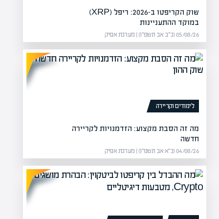
שוק הקריפטו ב-2026: ריפל (XRP)
במוקד ההתעניינות
05/08/26 (כ״ב אב תשפ״ו) | מערכת אפיק
לימודים וקריירה
מה זה הסבת מקצוע: הזדמנויות לקריירה
חדשה
04/08/26 (כ״א אב תשפ״ו) | מערכת אפיק