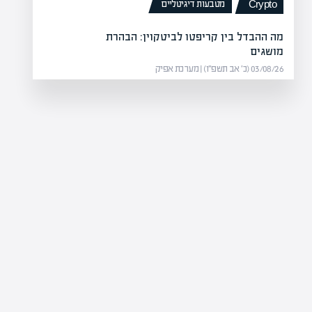
מטבעות דיגיטליים
Crypto
מה ההבדל בין קריפטו לביטקוין: הבהרת
מושגים
03/08/26 (כ׳ אב תשפ״ו) | מערכת אפיק