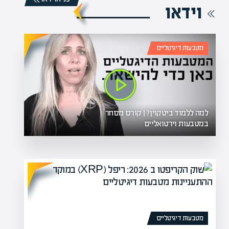
וידאו
מטבעות דיגיטליים
לך לקריירה מרוויחה
מהן הטעו
למה ללמוד ביטקוין? | קורס מסחר
 מהבית, לנהל את הזמן שלך
הש
במטבעות וירטואליים
ת? קורס…
אר
מטבעות דיגיטליים