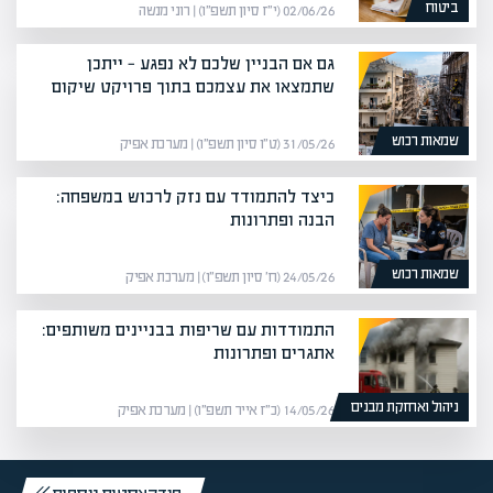
ביטוח
02/06/26 (י״ז סיון תשפ״ו) | רוני מנשה
גם אם הבניין שלכם לא נפגע — ייתכן
שתמצאו את עצמכם בתוך פרויקט שיקום
שמאות רכוש
31/05/26 (ט״ו סיון תשפ״ו) | מערכת אפיק
כיצד להתמודד עם נזק לרכוש במשפחה:
הבנה ופתרונות
שמאות רכוש
24/05/26 (ח׳ סיון תשפ״ו) | מערכת אפיק
התמודדות עם שריפות בבניינים משותפים:
אתגרים ופתרונות
ניהול ואחזקת מבנים
14/05/26 (כ״ז אייר תשפ״ו) | מערכת אפיק