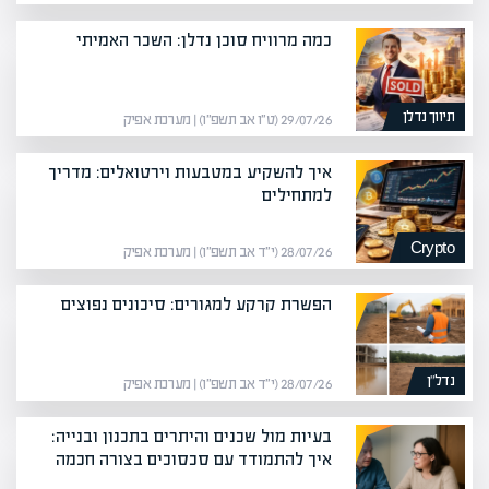
כמה מרוויח סוכן נדלן: השכר האמיתי
תיווך נדלן
29/07/26 (ט״ו אב תשפ״ו) | מערכת אפיק
איך להשקיע במטבעות וירטואלים: מדריך
למתחילים
Crypto
28/07/26 (י״ד אב תשפ״ו) | מערכת אפיק
הפשרת קרקע למגורים: סיכונים נפוצים
נדל”ן
28/07/26 (י״ד אב תשפ״ו) | מערכת אפיק
בעיות מול שכנים והיתרים בתכנון ובנייה:
איך להתמודד עם סכסוכים בצורה חכמה