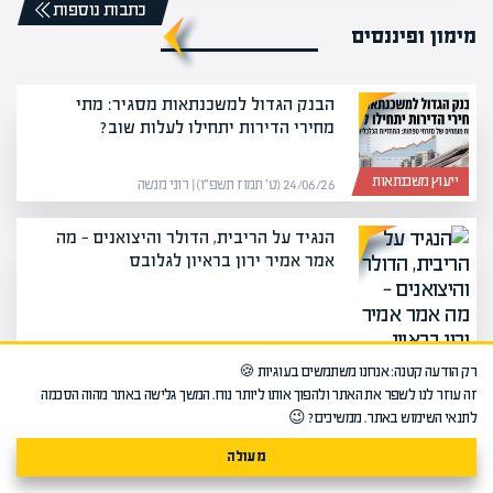
כתבות נוספות
מימון ופיננסים
הבנק הגדול למשכנתאות מסגיר: מתי
מחירי הדירות יתחילו לעלות שוב?
ייעוץ משכנתאות
24/06/26 (ט׳ תמוז תשפ״ו) | רוני מנשה
הנגיד על הריבית, הדולר והיצואנים — מה
אמר אמיר ירון בראיון לגלובס
מימון ופיננסים
26/05/26 (י׳ סיון תשפ״ו) | מערכת אפיק
רק הודעה קטנה: אנחנו משתמשים בעוגיות 🍪
זה עוזר לנו לשפר את האתר ולהפוך אותו ליותר נוח. המשך גלישה באתר מהוה הסכמה
לתנאי השימוש באתר. ממשיכים? 😉
בנק ישראל הוריד את הריבית ל-3.75% —
לראשונה מאז ינואר
מעולה