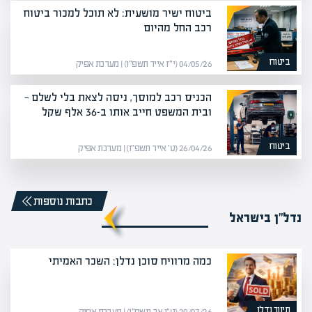
ביטוח ישיר מושעית: לא תוכל למכור ביטוח
רכב החל מהיום
ביטוח
04/05/26 (י״ז אייר תשפ״ו) | מערכת אפיק
הכניס רכב למוסך, ניסה לצאת בלי לשלם —
ובית המשפט חייב אותו ב-36 אלף שקל
ביטוח
26/04/26 (ט׳ אייר תשפ״ו) | מערכת אפיק
כתבות נוספות
נדל”ן בישראל
כמה מרוויח סוכן נדלן: השכר האמיתי
תיווך נדלן