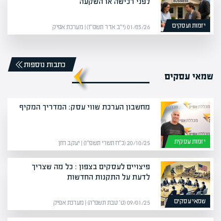
לפני רכישה או השקעה
יזמות ועסקים
01/03/26 (י״ב אדר תשפ״ו) | מערכת אפיק
כתבות נוספות
שמאי עסקים
מחשבון הערכת שווי עסק: המדריך המקיף
יזמות עסקית
20/10/25 (כ״ח תשרי תשפ״ו) | יעקב חזן
פיצויים לעסקים בצפון : כל מה שצריך
לדעת על התקנות החדשות
שמאי עסקים
09/01/25 (ט׳ טבת תשפ״ה) | מערכת אפיק