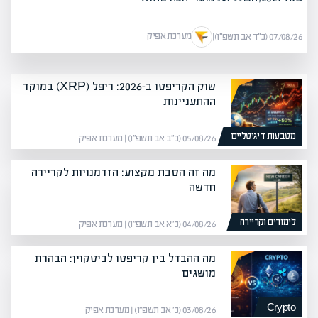
מערכת אפיק
07/08/26 (כ״ד אב תשפ״ו)
|
שוק הקריפטו ב-2026: ריפל (XRP) במוקד
ההתעניינות
מטבעות דיגיטליים
05/08/26 (כ״ב אב תשפ״ו) | מערכת אפיק
מה זה הסבת מקצוע: הזדמנויות לקריירה
חדשה
לימודים וקריירה
04/08/26 (כ״א אב תשפ״ו) | מערכת אפיק
מה ההבדל בין קריפטו לביטקוין: הבהרת
מושגים
Crypto
03/08/26 (כ׳ אב תשפ״ו) | מערכת אפיק