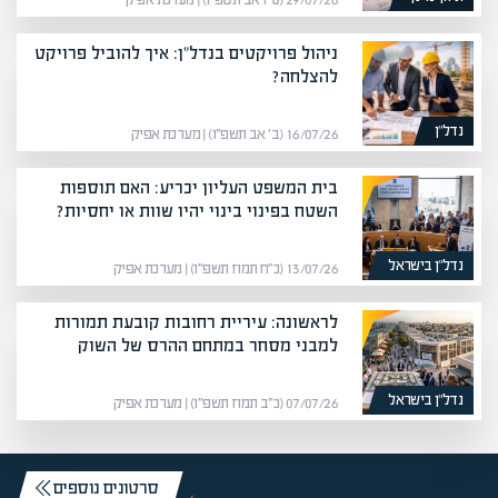
29/07/26 (ט״ו אב תשפ״ו) | מערכת אפיק
ניהול פרויקטים בנדל"ן: איך להוביל פרויקט
להצלחה?
נדל”ן
16/07/26 (ב׳ אב תשפ״ו) | מערכת אפיק
בית המשפט העליון יכריע: האם תוספות
השטח בפינוי בינוי יהיו שוות או יחסיות?
נדל”ן בישראל
13/07/26 (כ״ח תמוז תשפ״ו) | מערכת אפיק
לראשונה: עיריית רחובות קובעת תמורות
למבני מסחר במתחם ההרס של השוק
נדל”ן בישראל
07/07/26 (כ״ב תמוז תשפ״ו) | מערכת אפיק
סרטונים נוספים