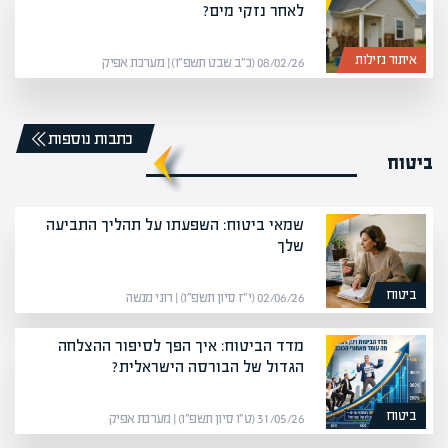
לאחר נזקי מים?
איתור נזילות
08/02/26 (כ״ב שבט תשפ״ו) | מערכת אפיק
כתבות נוספות
ביטוח
שמאי ביטוח: השפעתו על תהליך התביעה
שלך
ביטוח
02/06/26 (י״ז סיון תשפ״ו) | רוני מנשה
מדד הביטוח: איך הפך לסיפור ההצלחה
הגדול של הבורסה הישראלית?
ביטוח
31/05/26 (ט״ו סיון תשפ״ו) | מערכת אפיק