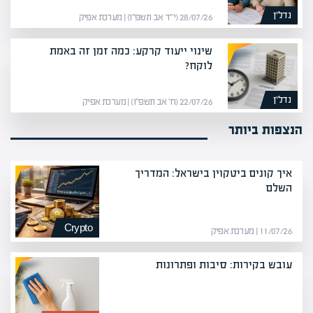
נדל”ן
28/07/26 (י״ד אב תשפ״ו) | מערכת אפיק
שינוי ייעוד קרקע: כמה זמן זה באמת
לוקח?
נדל”ן
22/07/26 (ח׳ אב תשפ״ו) | מערכת אפיק
הנצפות ביותר
איך קונים ביטקוין בישראל: המדריך
השלם
Crypto
11/07/26 | מערכת אפיק
עובש בקירות: סיבות ופתרונות