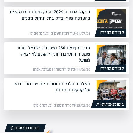
ביקוש גובר ב-2026: המקצועות המבוקשים
בהערכת שווי, בדק בית וניהול מבנים
לימודים וקריירה
01/07/26 (ט״ז תמוז תשפ״ו) | מערכת אפיק
טבע מקצצת 250 משרות בישראל לאחר
שמכירת חטיבת חומרי הגלם לא יצאה
לפועל
לימודים וקריירה
11/06/26 (כ״ו סיון תשפ״ו) | מערכת אפיק
השלכות כלכליות וחברתיות של מס רכוש
על קרקעות פנויות
בינה מלאכותית -AI
25/02/26 (ח׳ אדר תשפ״ו) | מערכת אפיק
כתבות נוספות