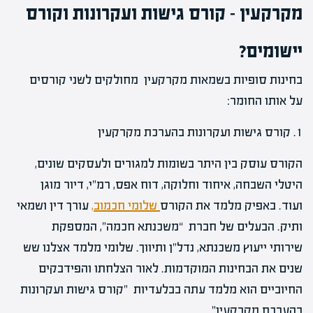
מקרקעין – קורס גישות ועקרונות וקורס
יישומים?
בחינות סופיות בשמאות מקרקעין מחולקים לשני קורסים
על אותו החומר:
1. קורס גישות ועקרונות בהערכת מקרקעין
הקורס עוסק בין היתר בשומות למגורים ולעסקים שונים,
היטלי השבחה, איחוד וחלוקה, דוח אפס, רמ"י, דיור מוגן
ועוד. באפיק מלמד את הקורס
שלומי חכמוב,
עורך דין ושמאי
ותיק. הבעלים של חברת “משכנתא חכמה”, המספקת
שירותי ייעוץ משכנתא, נדל”ן ותיווך. שלומי מלמד אצלנו שש
שנים את הבחינות המוקדמות. לאור הצלחתו והפידבקים
החיוביים הוא מלמד עתה בבלעדיות "קורס גישות ועקרונות
בהערכת מקרקעין".