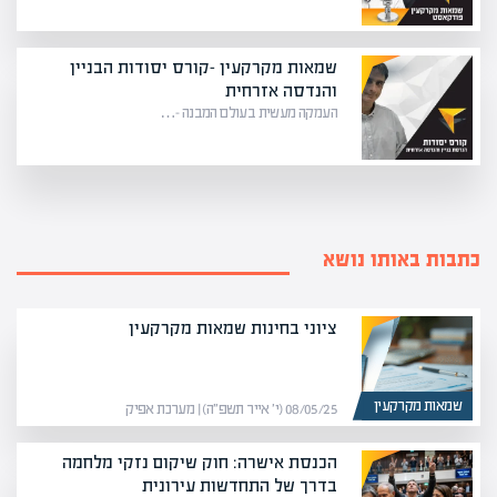
שמאות מקרקעין -קורס יסודות הבניין
והנדסה אזרחית
העמקה מעשית בעולם המבנה –…
כתבות באותו נושא
ציוני בחינות שמאות מקרקעין
שמאות מקרקעין
08/05/25 (י׳ אייר תשפ״ה) | מערכת אפיק
הכנסת אישרה: חוק שיקום נזקי מלחמה
בדרך של התחדשות עירונית