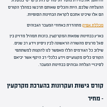
זה הופך את בחירת מוסד הלימודים לחלק קריטי במסלול
ההצלחה שלכם, היות והכלים שאותם תרכשו במהלך הקורס
הם אלו שיכינו אתכם לקראת הבחינות הסופיות.
מכללת אפיק
מתהדרת באחוזי המעבר הגבוהים
בארץ בבחינות שמאות המקרקעין, בזכות תמהיל מדויק בין
סגל מרצים מהשורה הראשונה לבין ניסיון וידע רב שנים.
שילוב כל הגורמים הללו מאפשר לנו להקנות למשתתפי
הקורס כלים מקצועיים וידע כלכלי רב היקף אשר יביאם
לסיכויי הצלחה גבוהים בבחינות המעבר.
קורס גישות ועקרונות בהערכת מקרקעין
– מחיר