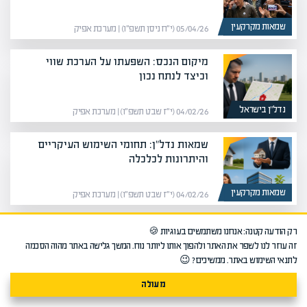
שמאות מקרקעין
05/04/26 (י״ח ניסן תשפ״ו) | מערכת אפיק
מיקום הנכס: השפעתו על הערכת שווי
וכיצד לנתח נכון
נדל”ן בישראל
04/02/26 (י״ז שבט תשפ״ו) | מערכת אפיק
שמאות נדל"ן: תחומי השימוש העיקריים
והיתרונות לכלכלה
שמאות מקרקעין
04/02/26 (י״ז שבט תשפ״ו) | מערכת אפיק
בולטותה של מכללת אפיק בתחום לימודי
רק הודעה קטנה: אנחנו משתמשים בעוגיות 🍪
שמאות מקרקעין
זה עוזר לנו לשפר את האתר ולהפוך אותו ליותר נוח. המשך גלישה באתר מהוה הסכמה
לתנאי השימוש באתר. ממשיכים? 😉
לימודים וקריירה
16/09/20 (כ״ז אלול תש״פ) | מערכת אפיק
מעולה