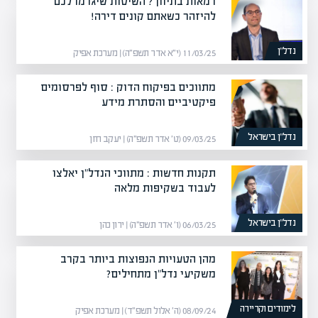
רמאות בתיווך? השיטות שיגרמו לכם
להיזהר כשאתם קונים דירה!
נדל”ן
11/03/25 (י״א אדר תשפ״ה) | מערכת אפיק
מתווכים בפיקוח הדוק : סוף לפרסומים
פיקטיביים והסתרת מידע
נדל”ן בישראל
09/03/25 (ט׳ אדר תשפ״ה) | יעקב חזן
תקנות חדשות : מתווכי הנדל"ן יאלצו
לעבוד בשקיפות מלאה
נדל”ן בישראל
06/03/25 (ו׳ אדר תשפ״ה) | ירון כהן
מהן הטעויות הנפוצות ביותר בקרב
משקיעי נדל"ן מתחילים?
לימודים וקריירה
08/09/24 (ה׳ אלול תשפ״ד) | מערכת אפיק