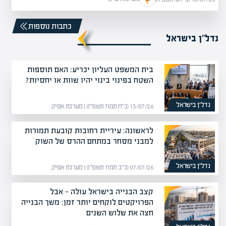
כתבות נוספות
נדל”ן בישראל
בית המשפט העליון יכריע: האם תוספות
השטח בפינוי בינוי יהיו שוות או יחסיות?
נדל”ן בישראל
13/07/26 (כ״ח תמוז תשפ״ו) | מערכת אפיק
לראשונה: עיריית רחובות קובעת תמורות
למבני מסחר במתחם ההרס של השוק
נדל”ן בישראל
07/07/26 (כ״ב תמוז תשפ״ו) | מערכת אפיק
קצב הבנייה בישראל עולה — אבל
הפרויקטים לוקחים יותר זמן: משך הבנייה
חצה את שלוש השנים