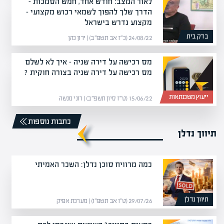
לאור המצב: חודש אחד, חמש הסמכות –
הדרך שלך להפוך לשמאי רכוש מקצועי –
מקצוע נדרש בישראל
בדק בית
24/08/22 (כ״ז אב תשפ״ב) | ירון כהן
מס רכישה על דירה שניה – איך לא לשלם
מס רכישה על דירה שניה בצורה חוקית ?
ייעוץ משכנתאות
15/06/22 (ט״ז סיון תשפ״ב) | רוני מנשה
כתבות נוספות
תיווך נדלן
כמה מרוויח סוכן נדלן: השכר האמיתי
תיווך נדלן
29/07/26 (ט״ו אב תשפ״ו) | מערכת אפיק