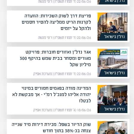
נדל”ן בישראל
22/06/26 (ז׳ תמוז תשפ״ו) | רוני מנשה
פריצת דרך לשוק השכירות: הוועדה
לקרנות הריט ממליצה להסיר חסמים
ולהקל על יזמים
נדל”ן בישראל
22/06/26 (ז׳ תמוז תשפ״ו) | רוני מנשה
אגד נדל"ן ואזורים חוברות: פרויקט
מגורים ומסחר בבית שמש בהיקף 300
מיליון שקל
נדל”ן בישראל
22/06/26 (ז׳ תמוז תשפ״ו) | מערכת אפיק
המדינה מודה בפגמים חמורים במינוי
יהודה אליהו למנכ"ל רמ"י – אך מבקשת לא
לבטלו
נדל”ן בישראל
18/06/26 (ג׳ תמוז תשפ״ו) | מערכת אפיק
שוק הדיור בשפל: מכירת דירות מיד שנייה
צנחה בכ-38% בתוך חודש