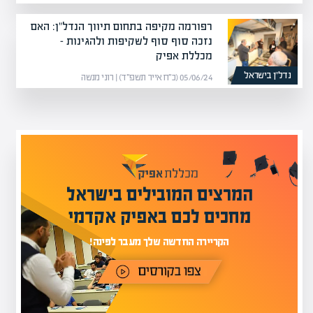
רפורמה מקיפה בתחום תיווך הנדל"ן: האם
נזכה סוף סוף לשקיפות ולהגינות –
מכללת אפיק
נדל”ן בישראל
05/06/24 (כ״ח אייר תשפ״ד) | רוני מנשה
המרצים המובילים בישראל
מחכים לכם באפיק אקדמי
הקריירה החדשה שלך מעבר לפינה!