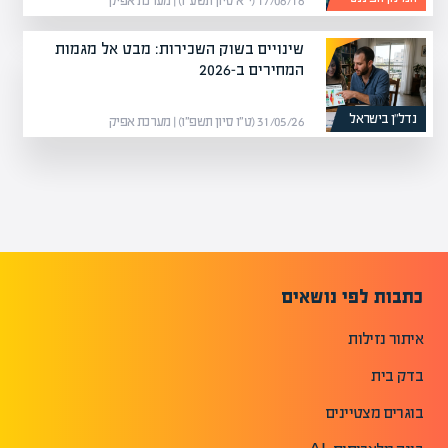
17/06/16 (י״א סיון תשע״ו) | מערכת אפיק
שינויים בשוק השכירות: מבט אל מגמות
המחירים ב-2026
נדל”ן בישראל
31/05/26 (ט״ו סיון תשפ״ו) | מערכת אפיק
כתבות לפי נושאים
איתור נזילות
בדק בית
בוגרים מצטיינים