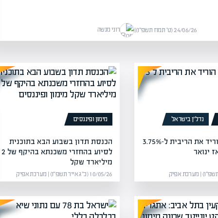
רוני מנשה
24/06/26 (ט׳ תמוז תשפ״ו)
|
נדל”ן בישראל
מימון ופיננסים
בנק ישראל הוריד את הריבית ל-3.75%
הכנסת תדון בשבוע הבא בתוכנית
ז ינואר
לסיוע בהחזרי משכנתא בהיקף של 2
מיליארד שקל
10/05/26 (כ״ג אייר תשפ״ו) | מערכת אפיק