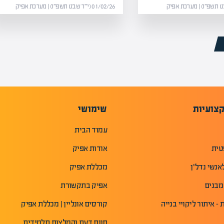
01/02/26 (י״ד שבט תשפ״ו) | מערכת אפיק
צועיות
שימושי
עמוד הבית
טית
אודות אפיק
אנשי נדל"ן
מכללת אפיק
מבנים
אפיק בתקשורת
- איתור ליקויי בנייה
קורסים אונליין | מכללת אפיק
חוות דעת והמלצות תלמידים