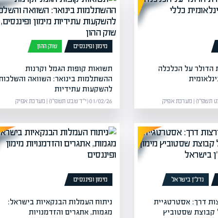
מימון ופיננסים
שוק ההון
הדולר על הכלכלה
תשואות קופות הגמל וקרנות
נלאומית
ההשתלמות בינואר: השוואה והשלכות
להשקעות עתידיות
01/02/26 (י״ד שבט תשפ״ו) | מערכת אפיק
נדל”ן בישראל
מימון ופיננסים
ות דרך: אסטרטגיית
ניתוח העמלות הבנקאיות בישראל:
קבוצת שסטוביץ
מגמות, אתגרים והזדמנויות