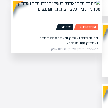
המילון הפיננסי
שוק ההון
מה זה מדד נאסדק ומאילו חברות מדד
נאסד"ק 100 מורכב?
17/06/16 (י״א סיון תשע״ו) | מערכת אפיק