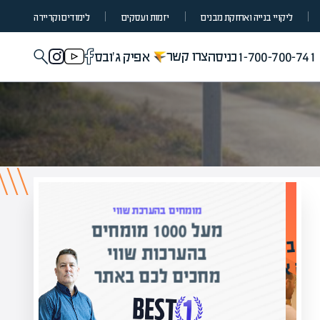
ליקויי בנייה ואחזקת מבנים
יזמות ועסקים
לימודים וקריירה
צרו קשר
1-700-700-741
כניסה
אפיק ג'ובס
מומחים בהערכת שווי
מעל 1000 מומחים
ילים בישראל
בהערכות שווי
אפיק אקדמי
מחכים לכם באתר
נה!