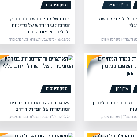
נדל”ן בישראל
מימון ופיננסים
ם כלכליים על השוק
מינויו של קווין וורש כיו"ר הבנק
בלי
המרכזי: עידן חדש של מדיניות
כלכלית בארצות הברית
16/02/26 (כ״ט שבט תשפ״ו) | מערכת אפיק
שוק ההון
מימון ופיננסים
 במדד המחירים לצרכן:
האתגרים וההזדמנויות במדיניות
עות
המוניטרית של הפדרל ריזרב
11/02/26 (כ״ד שבט תשפ״ו) | מערכת אפיק