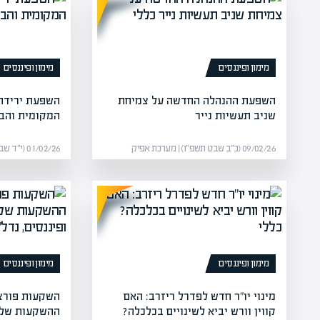
מימון ופיננסים
מימון ופיננסים
השפעת ההנהלה החדשה על צמיחת
השפעת ירידת 
שניב תעשיות נייר
המקומית והבי
09/02/26 (כ״ב שבט תשפ״ו) | מערכת אפיק
01/02/26 (י״ד שבט תשפ״ו) | מערכת אפיק
מימון ופיננסים
מימון ופיננסים
מינוי יו"ר חדש לפדרל ריזרב: האם
השקעות פורצ
קווין וורש יביא לשינויים בכלכלה?
ההשקעות של 