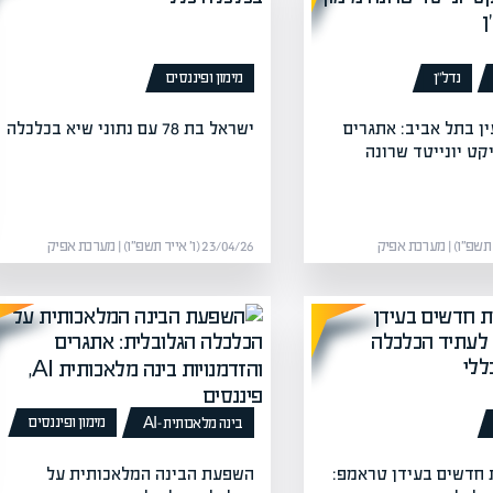
נדל”ן
מימון ופיננסים
ן בתל אביב: אתגרים
ישראל בת 78 עם נתוני שיא בכלכלה
קט יונייטד שרונה
23/04/26 (ו׳ אייר תשפ״ו) | מערכת אפיק
מימון ופיננסים
בינה מלאכותית -AI
ת חדשים בעידן טראמפ:
השפעת הבינה המלאכותית על