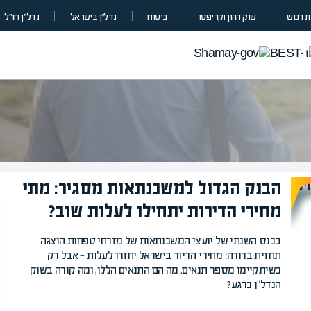
 רכוש
שוק ההון וקריפטו
ביטוח
נדל”ן בישראל
נדל״ן חו״ל
הבנק הגדול למשכנתאות מסגיר: מתי
מחירי הדירות יתחילו לעלות שוב?
המרצים המוב
בכנס השנתי של יועצי המשכנתאות של מזרחי טפחות הוצגה
מחכים לכם ב
תחזית ברורה: מחירי הדיור בישראל יחזרו לעלות — אבל רק
כשיתקיימו מספר תנאים. מה הם התנאים הללו, ומה קורה בשוק
הקריירה החדשה שלך מעבר לפי
הנדל"ן כרגע?