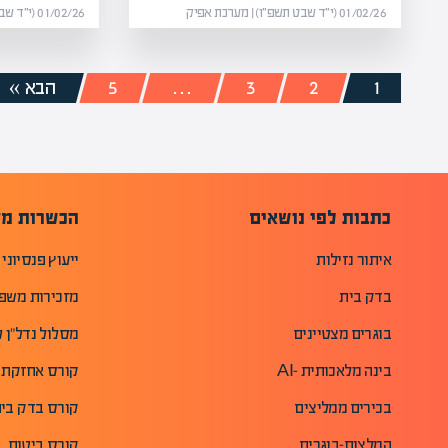
01/02/26 (י״ד שבט תשפ״ו) | מערכת אפיק
01/02/26 (י״ד שבט תשפ״ו) | מערכת אפיק
1
2
3
…
5
הבא »
כתבות לפי נושאים
הכשרות מק
איתור נזילות
ייעוץ פנסיוני
בדק בית
מזכירות משפ
בוגרים מצטיינים
מסלול נדל"ן ל
בינה מלאכותית -AI
קורס אחזקת 
בכירים ממליצים
קורס בדק בית 
המלצות-בוגרים
קורס ביטוח