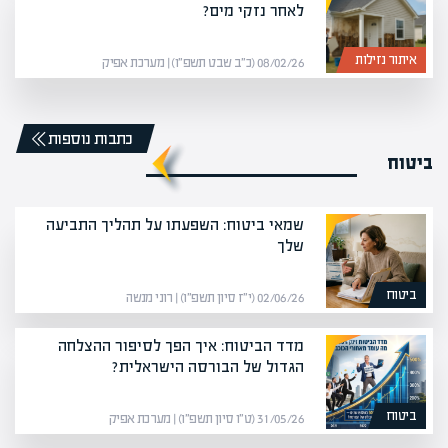
לאחר נזקי מים?
איתור נזילות
08/02/26 (כ״ב שבט תשפ״ו) | מערכת אפיק
כתבות נוספות
ביטוח
שמאי ביטוח: השפעתו על תהליך התביעה
שלך
ביטוח
02/06/26 (י״ז סיון תשפ״ו) | רוני מנשה
מדד הביטוח: איך הפך לסיפור ההצלחה
הגדול של הבורסה הישראלית?
ביטוח
31/05/26 (ט״ו סיון תשפ״ו) | מערכת אפיק