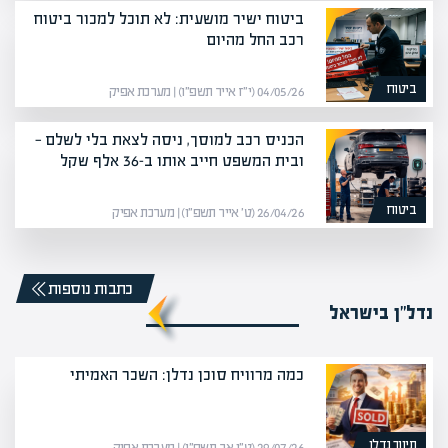
ביטוח ישיר מושעית: לא תוכל למכור ביטוח
רכב החל מהיום
ביטוח
04/05/26 (י״ז אייר תשפ״ו) | מערכת אפיק
הכניס רכב למוסך, ניסה לצאת בלי לשלם —
ובית המשפט חייב אותו ב-36 אלף שקל
ביטוח
26/04/26 (ט׳ אייר תשפ״ו) | מערכת אפיק
כתבות נוספות
נדל”ן בישראל
כמה מרוויח סוכן נדלן: השכר האמיתי
תיווך נדלן