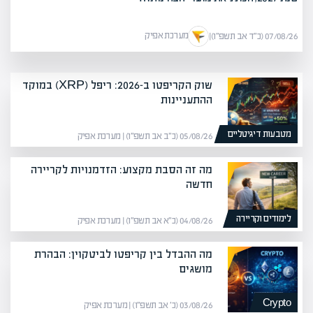
מערכת אפיק
07/08/26 (כ״ד אב תשפ״ו)
|
שוק הקריפטו ב-2026: ריפל (XRP) במוקד
ההתעניינות
מטבעות דיגיטליים
05/08/26 (כ״ב אב תשפ״ו) | מערכת אפיק
מה זה הסבת מקצוע: הזדמנויות לקריירה
חדשה
לימודים וקריירה
04/08/26 (כ״א אב תשפ״ו) | מערכת אפיק
מה ההבדל בין קריפטו לביטקוין: הבהרת
מושגים
Crypto
03/08/26 (כ׳ אב תשפ״ו) | מערכת אפיק