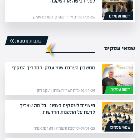
לפני רכישה או השקעה
יזמות ועסקים
01/03/26 (י״ב אדר תשפ״ו) | מערכת אפיק
כתבות נוספות
שמאי עסקים
מחשבון הערכת שווי עסק: המדריך המקיף
יזמות עסקית
20/10/25 (כ״ח תשרי תשפ״ו) | יעקב חזן
פיצויים לעסקים בצפון : כל מה שצריך
לדעת על התקנות החדשות
שמאי עסקים
09/01/25 (ט׳ טבת תשפ״ה) | מערכת אפיק