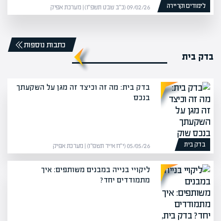
לימודים וקריירה
09/02/26 (כ״ב שבט תשפ״ו) | מערכת אפיק
כתבות נוספות
בדק בית
בדק בית: מה זה וכיצד זה מגן על השקעתך
בנכס
בדק בית
05/05/26 (י״ח אייר תשפ״ו) | מערכת אפיק
ליקויי בנייה במבנים משותפים: איך
מתמודדים יחד?