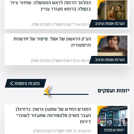
המלאך הדומה לראש הממשלה: שחזור ציור
בקפלה ברומא מעורר עניין
הערכת אמנות ועיצוב
04/02/26 (י״ז שבט תשפ״ו) | מערכת אפיק
הצ׳ק הראשון של אפל: סיפור של חדשנות
והיסטוריה
הערכת אמנות ועיצוב
01/02/26 (ט״ו שבט תשפ״ו) | מערכת אפיק
כתבות נוספות
יזמות ועסקים
המגרש החדש של שמעון גרשון: כדורגלן
העבר משיק פלטפורמה שתעזור לשוכרי
דירות
יזמות ועסקים
18/06/26 (ג׳ תמוז תשפ״ו) | מערכת אפיק