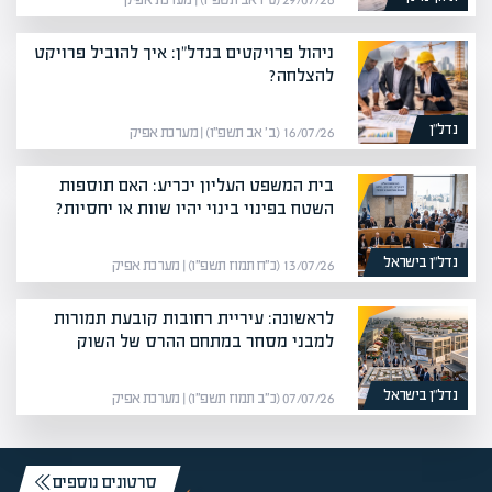
29/07/26 (ט״ו אב תשפ״ו) | מערכת אפיק
ניהול פרויקטים בנדל"ן: איך להוביל פרויקט
להצלחה?
נדל”ן
16/07/26 (ב׳ אב תשפ״ו) | מערכת אפיק
בית המשפט העליון יכריע: האם תוספות
השטח בפינוי בינוי יהיו שוות או יחסיות?
נדל”ן בישראל
13/07/26 (כ״ח תמוז תשפ״ו) | מערכת אפיק
לראשונה: עיריית רחובות קובעת תמורות
למבני מסחר במתחם ההרס של השוק
נדל”ן בישראל
07/07/26 (כ״ב תמוז תשפ״ו) | מערכת אפיק
סרטונים נוספים