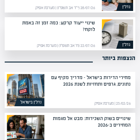
נדל”ן
28/07/26 (י״ד אב תשפ״ו) | מערכת אפיק
שינוי ייעוד קרקע: כמה זמן זה באמת
לוקח?
נדל”ן
22/07/26 (ח׳ אב תשפ״ו) | מערכת אפיק
הנצפות ביותר
מחירי הדירות בישראל – מדריך מקיף עם
נתונים, גרפים ותחזיות לשנת 2026
נדל”ן בישראל
23/02/26 | מערכת אפיק
שינויים בשוק השכירות: מבט אל מגמות
המחירים ב-2026