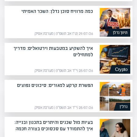
כמה מרוויח סוכן נדלן: השכר האמיתי
תיווך נדלן
29/07/26 (ט״ו אב תשפ״ו) | מערכת אפיק
איך להשקיע במטבעות וירטואלים: מדריך
למתחילים
Crypto
28/07/26 (י״ד אב תשפ״ו) | מערכת אפיק
הפשרת קרקע למגורים: סיכונים נפוצים
נדל”ן
28/07/26 (י״ד אב תשפ״ו) | מערכת אפיק
בעיות מול שכנים והיתרים בתכנון ובנייה:
איך להתמודד עם סכסוכים בצורה חכמה