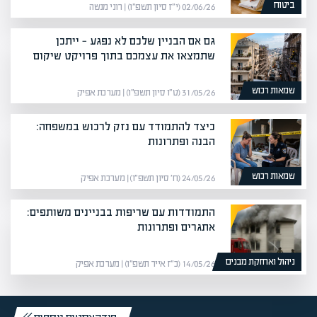
ביטוח
02/06/26 (י״ז סיון תשפ״ו) | רוני מנשה
גם אם הבניין שלכם לא נפגע — ייתכן
שתמצאו את עצמכם בתוך פרויקט שיקום
שמאות רכוש
31/05/26 (ט״ו סיון תשפ״ו) | מערכת אפיק
כיצד להתמודד עם נזק לרכוש במשפחה:
הבנה ופתרונות
שמאות רכוש
24/05/26 (ח׳ סיון תשפ״ו) | מערכת אפיק
התמודדות עם שריפות בבניינים משותפים:
אתגרים ופתרונות
ניהול ואחזקת מבנים
14/05/26 (כ״ז אייר תשפ״ו) | מערכת אפיק