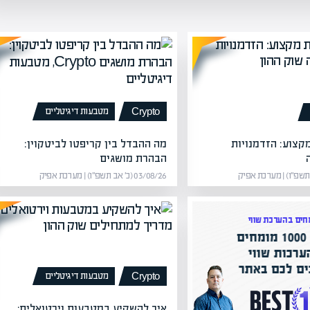
מטבעות דיגיטליים
Crypto
קצוע: הזדמנויות
מה ההבדל בין קריפטו לביטקוין:
הבהרת מושגים
03/08/26 (כ׳ אב תשפ״ו) | מערכת אפיק
חים בהערכת שווי
ם
ערכות שווי
ם לכם באתר
מטבעות דיגיטליים
Crypto
איך להשקיע במטבעות וירטואלים: