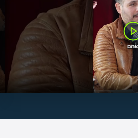
ה
ק
כ
מ