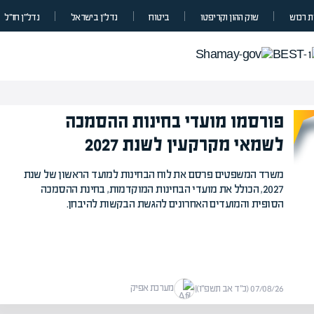
 רכוש
שוק ההון וקריפטו
ביטוח
נדל”ן בישראל
נדל״ן חו״ל
פורסמו מועדי בחינות ההסמכה
מומחים בהערכת שווי
לשמאי מקרקעין לשנת 2027
מומחים
מעל
1000
בהערכות שוו
משרד המשפטים פרסם את לוח הבחינות למועד הראשון של שנת
מחכים לכם בא
2027, הכולל את מועדי הבחינות המוקדמות, בחינת ההסמכה
הסופית והמועדים האחרונים להגשת הבקשות להיבחן.
מערכת אפיק
07/08/26 (כ״ד אב תשפ״ו)
|