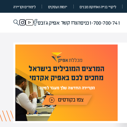
ליקויי בנייה ואחזקת מבנים
יזמות ועסקים
לימודים וקריירה
צרו קשר
1-700-700-741
כניסה
אפיק ג'ובס
המרצים המובילים בישראל
י
מחכים לכם באפיק אקדמי
תר
הקריירה החדשה שלך מעבר לפינה!