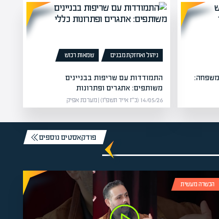
ניהול ואחזקת מבנים
שמאות רכוש
משפחה:
התמודדות עם שריפות בבניינים
משותפים: אתגרים ופתרונות
14/05/26 (כ״ז אייר תשפ״ו) | מערכת אפיק
פודקאסטים נוספים
הכשרה מעשית