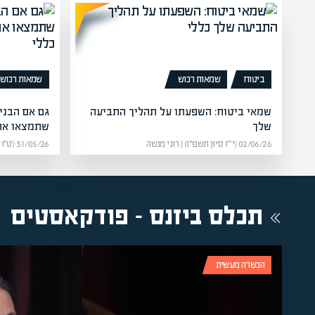
ביטוח
שמאות רכוש
שמאות רכוש
שמאי ביטוח: השפעתו על תהליך התביעה
גם אם הבניי
שלך
שתמצאו את
02/06/26 (י״ז סיון תשפ״ו) | רוני מנשה
31/05/26 (ט״ו סיון תשפ״ו) | מערכת אפיק
תכלס ביזנס - פודקאסטים
הכשרה מעשית