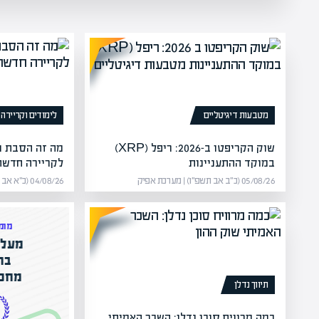
מטבעות דיגיטליים
לימודים וקריירה
שוק הקריפטו ב-2026: ריפל (XRP)
מה זה הסבת מ
במוקד ההתעניינות
לקריירה חדשה
05/08/26 (כ״ב אב תשפ״ו) | מערכת אפיק
04/08/26 (כ״א אב תשפ״ו) | מערכת אפיק
מומ
מעל 1000 מומחי
המרצים המובילים בישראל
בה
מחכים לכם באפיק אקדמי
מחכי
תיווך נדלן
הקריירה החדשה שלך מעבר לפינה!
כמה מרוויח סוכן נדלן: השכר האמיתי