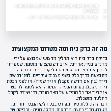
מה זה דוח כספי של חברה ציבורית: להבין את הנתונים
הכלכליים
 את שווי החברה
מה זה דוח כספי של חברה ציבורית - דוח…
הרווח הוא…
מה זה בדק בית
ומה מטרתו המקצועית
בדיקת בדק בית היא תהליך מקצועי שמבוצע על ידי
מהנדס בניין, אדריכל, או בודק מקצועי מוסמך, שמטרתו
לבחון את מצב הנכס ולזהות ליקויי בנייה. הבדיקה
מתבצעת בדרך כלל בשני מצבים עיקריים:
לפני רכישת
דירה
(בין אם חדשה מקבלן או יד שנייה), או לפני קבלת
דירה מקבלן בסיום הבנייה. המטרה היא לספק לרוכש
או לדייר את כל המידע על מצב הנכס, כדי שיוכל לקבל
החלטה מושכלת.
הבדיקה כוללת סיור מפורט בכל חלקי הנכס – חדרים,
מטבח, חדרי רחצה,
מרפסות
, מחסן, חניה – ובדיקה של