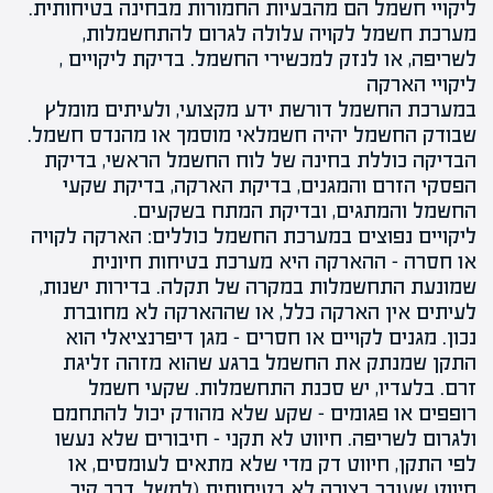
ליקויי חשמל
הם מהבעיות החמורות מבחינה בטיחותית.
מערכת חשמל לקויה עלולה לגרום להתחשמלות,
לשריפה, או לנזק למכשירי החשמל.
בדיקת ליקויים
,
ליקויי הארקה
במערכת החשמל דורשת ידע מקצועי, ולעיתים מומלץ
שבודק החשמל יהיה חשמלאי מוסמך או מהנדס חשמל.
הבדיקה כוללת בחינה של לוח החשמל הראשי, בדיקת
הפסקי הזרם והמגנים, בדיקת הארקה, בדיקת שקעי
החשמל והמתגים, ובדיקת המתח בשקעים.
ליקויים נפוצים במערכת החשמל כוללים: הארקה לקויה
או חסרה – ההארקה היא מערכת בטיחות חיונית
שמונעת התחשמלות במקרה של תקלה. בדירות ישנות,
לעיתים אין הארקה כלל, או שההארקה לא מחוברת
נכון. מגנים לקויים או חסרים – מגן דיפרנציאלי הוא
התקן שמנתק את החשמל ברגע שהוא מזהה זליגת
זרם. בלעדיו, יש סכנת התחשמלות. שקעי חשמל
רופפים או פגומים – שקע שלא מהודק יכול להתחמם
ולגרום לשריפה. חיווט לא תקני – חיבורים שלא נעשו
לפי התקן, חיווט דק מדי שלא מתאים לעומסים, או
חיווט שעובר בצורה לא בטיחותית (למשל, דרך קיר