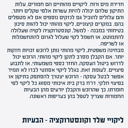
חדירת מים
ורוח. ליקויים מהותיים הם חמורים, עלות
התיקון שלהם יכולה להיות עשרות אלפי שקלים ויותר,
והם עלולים להוביל גם לנזקים נוספים אם לא מטפלים
בהם. במקרים קיצוניים, ליקוי מהותי יכול להוות
סיכון
בטיחותי במבנה
– למשל, קונסטרוקציה לקויה שעלולה
להתמוטט, או חשמל לקוי שעלול לגרום להתחשמלות
או לשריפה.
מבחינה
משפטית
, ליקוי מהותי נותן לרוכש זכויות חזקות
יותר. אם הקבלן מסרב לתקן ליקוי מהותי, הרוכש יכול
לדרוש ביטול העסקה, החזר כספי משמעותי, או לתבוע
פיצויים. לעומת זאת, בגלל ליקוי אסתטי לבדו לא תמיד
אפשר לבטל עסקה – הרוכש יצטרך להסתפק בתיקון או
בפיצוי חלקי. דו"ח בדק בית איכותי מסווג כל ליקוי לפי
חומרתו, כך שהרוכש והקבלן יודעים מהן הבעיות
החמורות שצריך לטפל בהן בעדיפות ראשונה.
ליקויי שלד וקונסטרוקציה – הבעיות