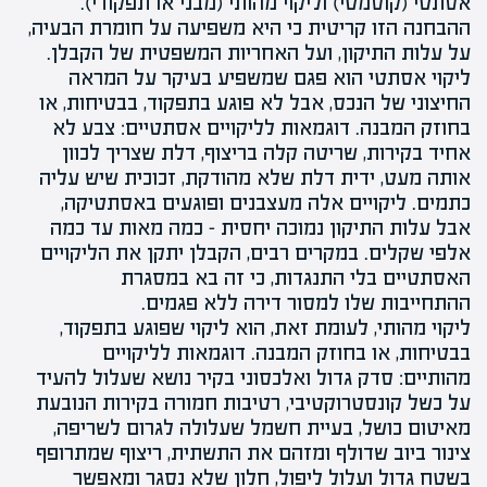
אסתטי (קוסמטי) וליקוי מהותי (מבני או תפקודי).
ההבחנה הזו קריטית כי היא משפיעה על חומרת הבעיה,
על עלות התיקון, ועל האחריות המשפטית של הקבלן.
ליקוי אסתטי הוא פגם שמשפיע בעיקר על המראה
החיצוני של הנכס, אבל לא פוגע בתפקוד, בבטיחות, או
בחוזק המבנה. דוגמאות לליקויים אסתטיים: צבע לא
אחיד בקירות, שריטה קלה בריצוף, דלת שצריך לכוון
אותה מעט, ידית דלת שלא מהודקת, זכוכית שיש עליה
כתמים. ליקויים אלה מעצבנים ופוגעים באסתטיקה,
אבל עלות התיקון נמוכה יחסית – כמה מאות עד כמה
אלפי שקלים. במקרים רבים, הקבלן יתקן את הליקויים
האסתטיים בלי התנגדות, כי זה בא במסגרת
ההתחייבות שלו למסור דירה ללא פגמים.
ליקוי מהותי, לעומת זאת, הוא ליקוי שפוגע בתפקוד,
בבטיחות, או בחוזק המבנה. דוגמאות לליקויים
מהותיים: סדק גדול ואלכסוני בקיר נושא שעלול להעיד
על כשל קונסטרוקטיבי, רטיבות חמורה בקירות הנובעת
מאיטום כושל, בעיית חשמל שעלולה לגרום לשריפה,
צינור ביוב שדולף ומזהם את התשתית, ריצוף שמתרופף
בשטח גדול ועלול ליפול, חלון שלא נסגר ומאפשר