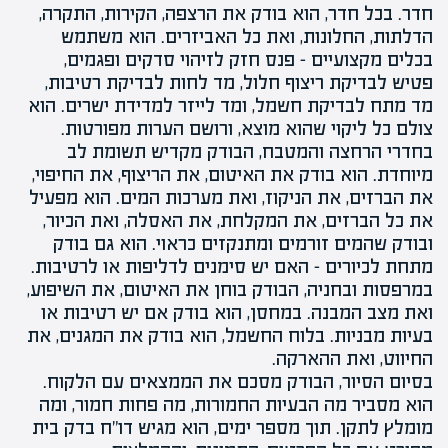
חדר. בכל חדר, הוא בודק את הרצפה, הקירות, התקרה,
הדלתות, החלונות, ואת כל האביזרים. הוא משתמש
בכלים מקצועיים – פנס חזק לזיהוי סדקים ופגמים,
פטיש לבדיקת ריצוף חלול, מד לחות לבדיקת רטיבות,
מד מתח לבדיקת חשמל, ומד לייזר למדידת ישרים. הוא
צולם כל ליקוי שהוא מוצא, ורושם הערות מפורטות.
בחדרי הרחצה והמטבח, הבודק מקדיש תשומת לב
מיוחדת. הוא בודק את האיטום, את הריצוף, את החיפוי,
את הברזים, את הניקוז, ואת מערכות המים. הוא מפעיל
את כל הברזים, את המקלחת, את האסלה, ואת הכיור,
ובודק שהמים זורמים ומתנקזים כראוי. הוא גם בודק
מתחת לכיורים – האם יש סימנים לדליפות או לרטיבות.
במרפסות ובחניה, הבודק בוחן את האיטום, את השיפוע,
ואת מצב המבנה. במחסן, הוא בודק אם יש רטיבות או
בעיות מבניות. בלוח החשמל, הוא בודק את המגנים, את
החיווט, ואת ההארקה.
בסיום הסיור, הבודק מסכם את הממצאים עם הלקוח.
הוא מסביר מה הבעיות החמורות, מה פחות חמור, ומה
מומלץ לתקן. תוך מספר ימים, הוא מגיש דו"ח בדק בית