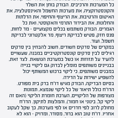
כל המערכות והרכיבים. הבודק בוחן את ה
שלד
והקונסטרוקציה, את מערכות
החשמל
והאינסטלציה, את
האיטום ו
הרטיבות
, את הריצוף ו
החיפוי
, את ה
דלתות
ו
החלונות
, את
הבידוד
התרמי והאקוסטי, ואת כל
הגמרים. הבודק משתמש בכלים מקצועיים – מד לחות,
פנס חזק, פטיש לבדיקת ריצוף, מד אלקטרוני לבדיקת
חשמל, ועוד.
במקרים של סדקים חשודים, חשוב להבחין בין
סדקים
רגילים לבין סדקים קונסטרוקטיביים במבנה, שעשויים
להעיד על תזוזות או כשל במערכת הנושאת. לצד זאת,
בבניינים משותפים מומלץ לבדוק גם
ליקויי בנייה
במבנים משותפים
, כי ליקוי ברכוש המשותף יכול
להשפיע ישירות על הדירה.
בסיום הבדיקה, הבודק מגיש
דו"ח בדק בית
מפורט.
הדו"ח כולל תיאור של כל ליקוי שנמצא, תמונות
מצורפות של הליקויים, הערכת חומרת הליקוי (האם זה
ליקוי קל, בינוני או חמור), והמלצות לתיקון. הדו"ח
מחולק לרוב לפי חדרים או לפי מערכות, כך שקל לעקוב
אחריו. דו"ח טוב הוא ברור, מסודר, ומדויק – הוא לא