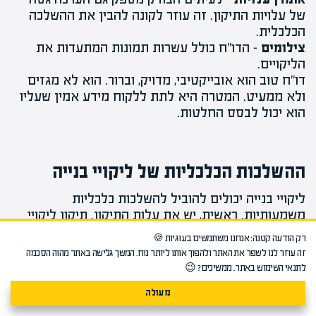
של עלויות התיקון. זה עוזר לקונה להבין את ההשלכה
הכלכלית.
צילומים
– הדו"ח כולל עשרות תמונות המתעדות את
הליקויים.
דו"ח טוב הוא אובייקטיבי, מדויק, וברור. הוא לא מגזים
ולא ממעיט. המטרה היא לתת ללקוח מידע אמין שעליו
הוא יכול לבסס החלטות.
ההשלכות הכלכליות של ליקויי בנייה
ליקויי בנייה יכולים להוביל להשלכות כלכליות
משמעותיות. ראשית, יש את עלות התיקון. תיקון ליקויי
בנייה יכול לעלות מאות עד מאות אלפי שקלים, תלוי
רק הודעה קטנה: אנחנו משתמשים בעוגיות 🍪
בחומרת הבעיה ובהיקפה. למשל, תיקון רטיבות מקומית
זה עוזר לנו לשפר את האתר ולהפוך אותו ליותר נוח. המשך גלישה באתר מהוה הסכמה
בקיר אחד עלול לעלות 5,000-10,000 שקל. תיקון
לתנאי השימוש באתר. ממשיכים? 😉
רטיבות כוללת בכל הדירה, עם פירוק ריצוף, איטום
מעולה
מחדש, והחזרת המצב – עלול לעלות 80,000-150,000
שקל. תיקון קונסטרוקטיבי חמור יכול להגיע לכמה