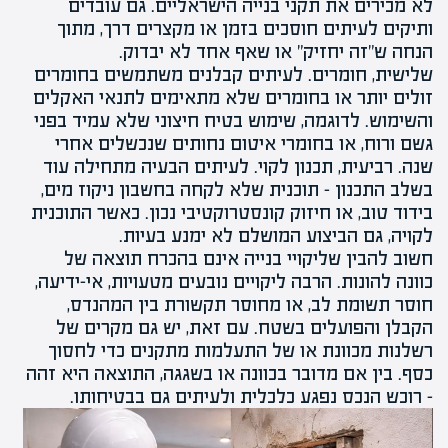
לא מכירים את
תקני
בנייה הישראליים. גם עובדים
ותיקים לעיתים חוסכים בזמן או מקצרים דרך, מתוך
הנחה ש"זה יחזיק" או שאף אחד לא יבדוק.
שלישית, חומרים. לעיתים קבלנים משתמשים בחומרים
זולים יותר או בחומרים שלא מתאימים לתנאי האקלים
והשימוש. לדוגמה, שימוש בטיח חיצוני שלא עמיד בפני
גשם ורוח, או בחומרי איטום נחותים שנכשלים אחרי
שנה. רביעית, תכנון לקוי. לעיתים הבעיה מתחילה עוד
בשלב התכנון – תוכנית שלא לקחה בחשבון ניקוז מים,
בידוד טוב, או חיזוק
קונסטרוקטיבי
נכון. כאשר התוכנית
לקויה, גם הביצוע המושלם לא ימנע בעיות.
חשוב להבין שליקויי בנייה אינם בהכרח תוצאה של
כוונה להונות. הרבה ליקויים נובעים מטעויות, אי-ידיעה,
חוסר תשומת לב, או מחוסר תקשורת בין המהנדס,
הקבלן והפועלים בשטח. עם זאת, יש גם מקרים של
רשלנות מכוונת או של התעלמות מתקנים כדי לחסוך
כסף. בין אם מדובר בכוונה או בשגגה, התוצאה היא זהה
– רוכש הנכס נפגע כלכלית ולעיתים גם בבטיחותו.