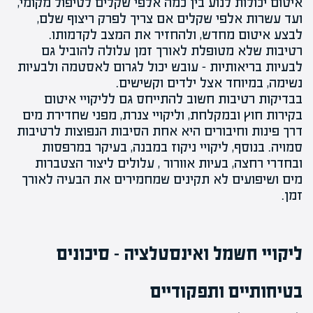
איטום יכולות לנוע בין כמה אלפי שקלים לטיפול מקומי,
ועד עשרות אלפי שקלים אם צריך לפרק ריצוף שלם,
לבצע איטום מחדש, ולהחזיר את המצב לקדמותו.
רטיבות שלא מטופלת לאורך זמן עלולה להוביל גם
לבעיות בריאותיות –
עובש
יכול לגרום לאסטמה ולבעיות
נשימה, במיוחד אצל ילדים וקשישים.
בבדיקות רטיבות חשוב להתייחס גם ל
ליקויי איטום
בקירות חוץ ובמקלחת
, ו
ליקויי צנרת
, מפני שחדירת מים
דרך פינות וחיבורים היא אחת הסיבות הנפוצות לרטיבות
סמויה. בנוסף, ליקויי ניקוז במבנה, בעיקר במרפסות
ובחדרי רחצה,
בעיות אוורור
, עלולים ליצור הצטברות
מים ו
שיפועים
לא תקינים שמחמירים את הבעיה לאורך
זמן.
ליקויי חשמל ואינסטלציה – סיכונים
בטיחותיים ותפקודיים