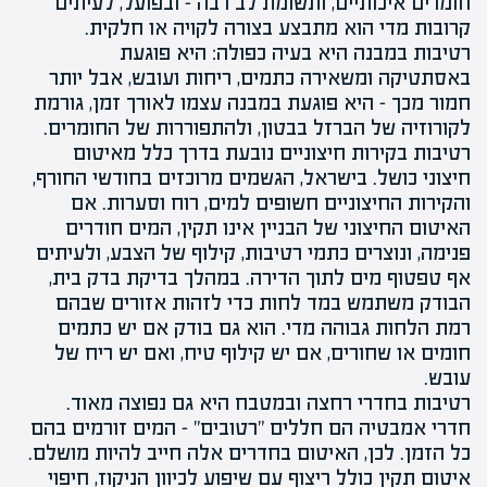
חומרים איכותיים, ותשומת לב רבה – ובפועל, לעיתים
קרובות מדי הוא מתבצע בצורה לקויה או חלקית.
רטיבות במבנה היא בעיה כפולה: היא פוגעת
באסתטיקה ומשאירה כתמים, ריחות ועובש, אבל יותר
חמור מכך – היא פוגעת במבנה עצמו לאורך זמן, גורמת
לקורוזיה של הברזל בבטון, ולהתפוררות של החומרים.
רטיבות בקירות חיצוניים נובעת בדרך כלל מאיטום
חיצוני כושל. בישראל, הגשמים מרוכזים בחודשי החורף,
והקירות החיצוניים חשופים למים, רוח וסערות. אם
האיטום החיצוני של הבניין אינו תקין, המים חודרים
פנימה, ונוצרים כתמי רטיבות, קילוף של הצבע, ולעיתים
אף טפטוף מים לתוך הדירה. במהלך בדיקת בדק בית,
הבודק משתמש במד לחות כדי לזהות אזורים שבהם
רמת הלחות גבוהה מדי. הוא גם בודק אם יש כתמים
חומים או שחורים, אם יש
קילוף טיח
, ואם יש ריח של
עובש.
רטיבות בחדרי רחצה ובמטבח היא גם נפוצה מאוד.
חדרי אמבטיה הם חללים "רטובים" – המים זורמים בהם
כל הזמן. לכן, האיטום בחדרים אלה חייב להיות מושלם.
איטום תקין כולל ריצוף עם
שיפוע
לכיוון הניקוז, חיפוי