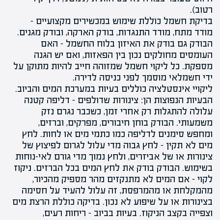
רטוב).
בדיקת חשמל כוללת שימוש במכשירים מקצועיים –
מודד מתח, מודד התנגדות, בודק הארקה, ובודק מגנים.
הבודק גם בודק את האיזון בלוח החשמל – האם
העומסים מחולקים נכון בין הפאזות, ואם יש הגנה
מספקת. כל ליקוי חשמל שמזוהה חייב להיות מתוקן על
ידי חשמלאי מוסמך לפני כניסה לדירה.
ליקויי אינסטלציה כוללים בעיות במערכת המים והביוב.
הבעיות הנפוצות הן: צינורות שדולפים – דליפה קטנה
עלולה להתגלות רק אחרי זמן, כשכבר נגרם נזק
משמעותי. הבודק בוחן חיבורים, מפרקים, וברזים,
ומחפש סימנים לדליפה כמו כתמי מים או לחות. לחץ
מים לא תקין – לחץ גבוה מדי עלול לגרום לפיצוץ של
צינורות או של אביזרים, ולחץ נמוך מדי גורם לאי-נוחות
בשימוש. הבודק בודק את לחץ המים בכל הברזים. ניקוז
לקוי – אם המים לא מתנקזים מהר מספיק מהכיור,
מה
מקלחת
או מהמרפסת, זה עלול להעיד על חסימה
בצינורות או על שיפוע לא נכון. בדיקה כוללת הרצת מים
וצפייה בקצב הניקוז. בעיות בביוב – ריחות רעים,