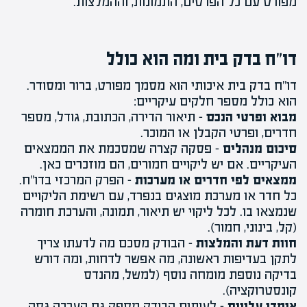
מפורט עם כל הפרטים, התמונות, וההמלצות.
דו"ח בדק בית ומה הוא כולל
דו"ח בדק בית איכותי הוא מסמך מפורט, ברור ומסודר.
הוא כולל מספר חלקים עיקריים:
מבוא ופרטי הנכס
– תיאור הדירה, הכתובת, גודל, מספר
חדרים, ופרטי הקבלן או המוכר.
סיכום מנהלים
– פסקה קצרה שמסכמת את הממצאים
העיקריים. אם יש ליקויים חמורים, הם מוזכרים כאן.
ממצאים לפי חדרים או מערכות
– הפרק המרכזי בדו"ח.
כל חדר או מערכת מוצגים בנפרד, עם רשימת הליקויים
שנמצאו בו. לכל ליקוי יש תיאור, תמונה, והערכת חומרה
(קל, בינוני, חמור).
חוות דעת והמלצות
– הבודק מסכם מה לדעתו צריך
לתקן בעדיפות ראשונה, מה אפשר לדחות, ומה דורש
בדיקה נוספת מומחה נוסף (למשל, מהנדס
קונסטרוקציה).
אומדן עלויות
– לעיתים הבודק מספק גם הערכה גסה