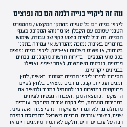
מה זה ליקויי בנייה ולמה הם כה נפוצים
ליקויי בנייה
הם כל
סטייה מהתקן המקצועי
, מהמפרט
הטכני שסוכם עם הקבלן, או מהנוהג המקובל בענף
הבנייה. זה יכול להיות ביצוע לקוי של עבודה, שימוש
בחומרים באיכות נמוכה מהנדרש, אי-עמידה בתקני
בטיחות
, או פשוט רשלנות ואי-דיוק. ליקויי בנייה נפוצים
בכל סוגי הנכסים – בדירות חדשות מקבלנים, בבתים
פרטיים, בנכסים משומשים,
לאחר שיפוץ
ואפילו
בבניינים יוקרתיים.
הסיבות לריבוי ליקויי הבנייה מגוונות. ראשית, לחץ
זמנים ועלויות. קבלנים רבים נמצאים בלחץ לסיים
פרויקטים במהירות כדי להתחיל למכור ולהשיב את
ההשקעה. כתוצאה מכך, העבודה נעשית לעיתים
במהירות מוגזמת, בלי בקרת איכות מספקת. עובדים
מתחלפים, ולא תמיד יש פיקוח הנדסי צמוד ואפקטיבי.
שנית, כישורי עובדים. הבנייה בישראל מתבססת במידה
רבה על עובדים זרים, חלקם לא תמיד מיומנים דיים או