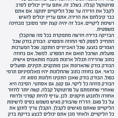
פרוטוקול קבלה. בשלב זה, אתם עדיין יכולים לסרב
לקבל את הדירה עד שכל הליקויים יתוקנו. אם אתם
כבר קיבלתם את הדירה, אתם עדיין יכולים להגיש
רשימת ליקויים, אבל זה יהיה קצת יותר מסובך מבחינה
משפטית.
הבדיקה בדירה חדשה מתמקדת בכל מה שהקבלן
התחייב לספק לפי החוזה והמפרט. הבודק בודק שכל
הגמרים בוצעו, שכל האביזרים הותקנו, שכל המערכות
פועלות, ושהכל תואם את המפרט. למשל, אם בחוזה
כתוב שהדירה תכלול ארונות מטבח מותאמים אישית,
הבודק בודק שהארונות אכן מותקנים, תקינים, ופועלים
כראוי. אם בחוזה כתוב שהחלונות יהיו מאלומיניום תרמי
כפול, הבודק בודק שאכן התקינו חלונות מסוג זה.
הבודק מזהה כל ליקוי, גם קטן, גם אסתטי. הסיבה היא
שאחרי שחתמתם על פרוטוקול קבלה, קשה יותר לחזור
אחורה ולתבוע תיקונים. לכן, עדיף להיות קפדני ולדווח
על כל פגם. הדו"ח שהבודק מגיש משמש בסיס לרשימת
הליקויים שאתם מגישים לקבלן. הקבלן צריך לתקן את
כל הליקויים, ולאחר מכן אתם יכולים לבצע בדיקת בדק