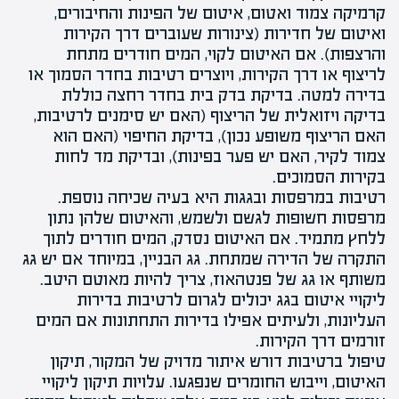
קרמיקה
צמוד ואטום, איטום של הפינות והחיבורים,
ואיטום של חדירות (צינורות שעוברים דרך הקירות
והרצפות). אם האיטום לקוי, המים חודרים מתחת
לריצוף או דרך הקירות, ויוצרים רטיבות בחדר הסמוך או
בדירה למטה. בדיקת בדק בית בחדר רחצה כוללת
בדיקה ויזואלית של הריצוף (האם יש סימנים לרטיבות,
האם הריצוף משופע נכון), בדיקת החיפוי (האם הוא
צמוד לקיר, האם יש פער בפינות), ובדיקת מד לחות
בקירות הסמוכים.
רטיבות במרפסות
ובגגות
היא בעיה שכיחה נוספת.
מרפסות חשופות לגשם ולשמש, והאיטום שלהן נתון
ללחץ מתמיד. אם האיטום נסדק, המים חודרים לתוך
התקרה של הדירה שמתחת. גג הבניין, במיוחד אם יש גג
משותף או גג של פנטהאוז, צריך להיות מאוטם היטב.
ליקויי איטום בגג
יכולים לגרום לרטיבות בדירות
העליונות, ולעיתים אפילו בדירות התחתונות אם המים
זורמים דרך הקירות.
טיפול ברטיבות דורש איתור מדויק של המקור, תיקון
האיטום, וייבוש החומרים שנפגעו. עלויות תיקון ליקויי