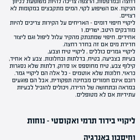
רחצה ובמרפסות, הרצפה צריכה להיות משופעת לכיוון
הניקוז. אם השיפוע לקוי, המים מתקבצים במקומות לא
רצויים.
ליקויי חיפוי
דומים – האריחים על הקירות צריכים להיות
מודבקים היטב, ישרים, ו
אחידים. חיפוי שמתנתק מהקיר עלול ליפול וגם ליצור
חדירת מים אם זה
בחדר רחצה
.
ליקויי גמרים כוללים ,
ליקויי טיח וצבע
,
בעיות בצביעה, בטיח,
בדלתות
ובחלונות. צבע לא אחיד,
קילוף צבע, טיח מחוספס או
סדוק
, דלתות שלא נסגרות
כראוי, חלונות שלא אוטמים – כל אלה הם
ליקויי גמר.
רובם אינם חמורים מבחינה תפקודית, אבל הם פוגעים
במראה ובתחושה של הדירה, ויכולים להוביל לבעיות
עתידיות אם לא מטופלים.
ליקויי בידוד תרמי ואקוסטי – נוחות
וחיסכון באנרגיה