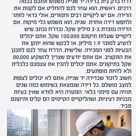
דו"ח בדק בית בדירה יד שנייה משמש אתכם בכמה
דרכים. ראשית, הוא עוזר לכם להחליט אם לקנות את
הדירה. אם יש ליקויים רבים וחמורים, אולי כדאי לוותר
ולחפש דירה אחרת. שנית, הוא משמש כלי מיקוח. אם
הדירה נמכרת ב-2 מיליון שקל, ובדו"ח נכתב שיש
ליקויים שעלות תיקונם 100,000 שקל, אתם יכולים
להציע למוכר 1.9 מיליון, או לבקש שהוא יתקן את
הבעיות לפני המכירה. שלישית, הדו"ח עוזר לכם לתכנן
את התקציב. אם אתם יודעים שצריך להשקיע 80,000
שקל בתיקונים, אתם יכולים להכין את עצמכם כלכלית
ולא להיות מופתעים.
חשוב לזכור שבדירה יד שנייה, אתם לא יכולים לצפות
למצב מושלם. כל דירה שנמצאת בשימוש כמה שנים
תהיה עם סימני בלאי. המטרה היא לוודא שאין בעיות
מבניות רציניות, ושהליקויים הקיימים הם קלים ותיקונם
סביר.