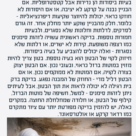
בעיות ביסודות הן נדירות אבל קטסטרופליות. אם
הבניין נבנה על קרקע לא יציבה, או אם היסודות לא
חוזקו כראוי, יכולות להיווצר שקיעות דיפרנציאליות –
כלומר, חלק מהבניין שוקע יותר מחלק אחר. זה גורם
לסדקים, לדלתות ו
חלונות
שלא נסגרים, ולבעיות
חמורות נוספות.
בדיקה
ראשונית עשויה לזהות סימנים
כמו רצפה משופעת, קירות לא ישרים, או דלתות שלא
נסגרות – ואלה יכולים להצביע על בעיה ביסודות.
חיזוק לקוי של הבטון הוא בעיה נוספת. בטון צריך להיות
מזוין במוטות ברזל כראוי, ובעובי נכון. אם הבטון יצוק
בצורה לקויה, אם המוטות לא ממוקמים נכון, או אם
הבטון דליל מדי – החוזק של המבנה נפגע. בדיקת בדק
בית רגילה לא יכולה לראות את תוך הבטון, אבל לעיתים
ניתן לזהות סימנים – למשל, חשיפה של מוטות הברזל,
קילוף של הבטון, או חלודה שמחלחלת החוצה. במקרים
כאלה, יש להזמין בדיקה מפורטת יותר עם ציוד מתקדם
כמו רדאר קרקע או אולטרסאונד.