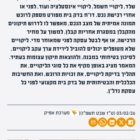
שלד, ליקויי חשמל, ליקויי אינסטלציה ועוד, לפני או
אחרי רכישת נכס. דו"ח בדק בית מפורט מספק לרוכש
תמונה אמיתית של מצב הנכס, מאפשר לו לדרוש תיקונים
מהקבלן במסגרת אחריות קבלן, למשוך על מחיר
הרכישה, או אף לבטל עסקה לפני שמאוחר מדי. ליקויים
שלא מטופלים יכולים להוביל לירידת ערך עקב ליקויים,
לסיכון בטיחותי במבנה, ולהוצאות תיקון עצומות בעתיד.
המאמר מציג באופן מקיף את כל סוגי הליקויים, את
תהליך בדיקת ליקויים, את זכויות הרוכש, ואת החשיבות
הכלכלית והבטיחותית של בדק בית מקצועי לפני כל
עסקת נדל"ן.
מערכת אפיק
03/02/26 (ט״ז שבט תשפ״ו)
|