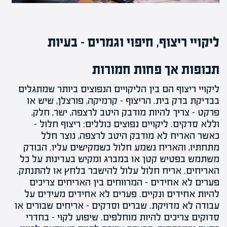
ליקויי ריצוף, חיפוי וגמרים – בעיות
תכופות אך פחות חמורות
ליקויי ריצוף
הם בין הליקויים הנפוצים ביותר שמתגלים
בבדיקת בדק בית. הריצוף – קרמיקה, פורצלן, שיש או
פרקט – צריך להיות מודבק היטב לרצפה, ישר, חלק,
וללא סדקים. ליקויים נפוצים כוללים: ריצוף חלול –
כאשר האריח לא מודבק היטב לרצפה, נוצר חלל
מתחתיו, והאריח נשמע חלול כשמקישים עליו. הבודק
משתמש בפטיש קטן או במברג ומקיש בעדינות על כל
האריחים. אריח חלול עלול להישבר בלחץ או להתנתק.
פערים לא אחידים – המרווחים בין
האריחים
צריכים
להיות אחידים ונקיים. פערים לא אחידים מעידים על
עבודה לא מדויקת. שברים וסדקים – אריחים שבורים או
סדוקים צריכים להיות מוחלפים. שיפוע לקוי – בחדרי