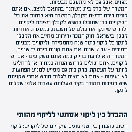
מגזים, אבל גם לא מתעלם מבעיות.
המטרה של בדק בית משתנה בהתאם למצב. אם אתם
קונים דירה
חדשה מקבלן
, המטרה היא לזהות את כל
הליקויים כדי שתוכלו להגיש
לקבלן רשימת ליקויים
ולדרוש שיתקן את כולם על חשבונו, במסגרת
אחריות
קבלן
. בישראל, חוק המכר (דירות) מחייב את הקבלן
לתקן כל ליקוי בתוך שנה מהמסירה, וליקויים מבניים
חמורים –
עד 7 שנים
. אם אתם קונים דירה יד שנייה,
המטרה היא לדעת בדיוק במה אתם משקיעים – אם יש
ליקויים, אתם יכולים לדרוש הנחה במחיר, או להחליט
לוותר על העסקה. בדק בית גם מסייע למנוע הפתעות
לא נעימות – אתם לא רוצים לגלות חודש אחרי שקניתם
שיש רטיבות חמורה בקיר שעלותה עשרות אלפי שקלים
לתקן.
ההבדל בין ליקוי אסתטי לליקוי מהותי
חשוב להבחין בין שני סוגים עיקריים של ליקויים: ליקוי