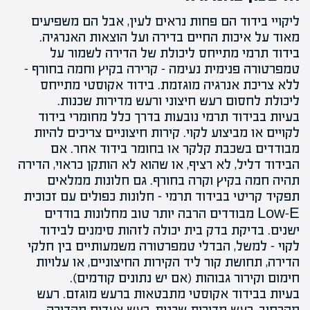
ליקויי בידוד
הם פחות נראים לעין, אבל הם משפיעים
מאוד על איכות החיים בדירה ועל הוצאות האנרגיה.
בידוד תרמי מתייחס ליכולת של הדירה לשמור על
טמפרטורה פנימית נעימה – קרירה בקיץ וחמה בחורף –
ללא צריכת אנרגיה מוגזמת. בידוד אקוסטי מתייחס
ליכולת לחסום רעש חיצוני ורעש מדירות שכנות.
בעיות בבידוד תרמי נובעות בדרך כלל מחומרי בידוד
לקויים או מביצוע לקוי. קירות חיצוניים צריכים להיות
מבודדים בשכבת קלקר או בחומר בידוד אחר. אם
הבידוד דליל, לא רציף, או שהוא לא הותקן כראוי, הדירה
תהיה חמה בקיץ וקרה בחורף. גם חלונות ממלאים
תפקיד קריטי בבידוד תרמי – חלונות כפולים עם זכוכית
Low-E מבודדים הרבה יותר טוב מחלונות בודדים
ישנים. בדיקת בדק בית יכולה לזהות סימנים לבידוד
לקוי – למשל, הבדלי טמפרטורה משמעותיים בין חלקי
הדירה, תחושת קור ליד הקירות החיצוניים, או עלויות
חימום וקירור גבוהות (אם יש נתונים קודמים).
בעיות ב
בידוד אקוסטי
מתבטאות ברעש מוגזם. רעש
מהרחוב, רעש מדירות שכנות, רעש צעדים מהדירה