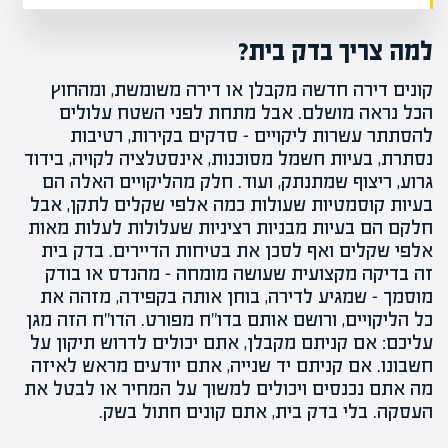
למה צריך בדק בית?
קונים דירה חדשה מקבלן או דירה משומשת, ומהחוץ
הכל נראה מושלם. אבל מתחת לפני השטח עלולים
להסתתר עשרות ליקויים – סדקים בקירות, רטיבות
נסתרת, בעיות חשמל מסוכנות, אינסטלציה לקויה, בידוד
גרוע, ריצוף שמתנתק, ועוד. חלק מהליקויים האלה הם
בעיות קוסמטיות שעולות כמה אלפי שקלים לתקן, אבל
חלקם הם בעיות מבניות רציניות שעלולות לעלות מאות
אלפי שקלים ואף לסכן את בטיחות הדיירים.
בדק בית
זה בדיקה מקצועית שעושה מומחה – מהנדס או בודק
מוסמך – שמגיע לדירה, בוחן אותה בקפידה, מזהה את
כל הליקויים, ורושם אותם בדו"ח מפורט. הדו"ח הזה מגן
עליכם: אם קניתם מקבלן, אתם יכולים לדרוש תיקון על
חשבונו. אם קניתם יד שנייה, אתם יודעים מראש לאיזה
מה אתם נכנסים ויכולים למשוך על המחיר או לבטל את
העסקה. בלי בדק בית, אתם קונים חתול בשק.