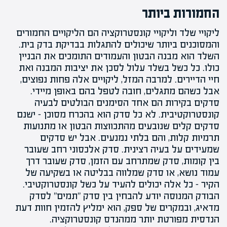
החמורות ביותר
ליקויי שלד
ו
ליקויי קונסטרוקציה
הם הליקויים החמורים
והמסוכנים ביותר שיכולים להתגלות בבדיקת בדק בית.
השלד הוא מבנה הבטון והעמודים התומכים את הבניין
כולו. כל כשל בשלד עלול לסכן את יציבות המבנה ואת
חיי הדיירים. למרבה המזל, ליקויים אלה פחות נפוצים,
אבל כשהם מתגלים, חובה לטפל בהם באופן מיידי.
סדקים בקירות הם אחד הסימנים הבולטים לבעיה
קונסטרוקטיבית. לא כל סדק הוא בהכרח מסוכן – ישנם
סדקים קלים שנובעים מהתכווצות הבטון או מתנועות
תרמיות קלות, והם בלתי נמנעים. אבל יש סדקים
שמעידים על בעיה רצינית. סדק אלכסוני רחב שעובר
בין קומות, סדק שמתרחב עם הזמן, סדק שעובר דרך
עמוד נושא, או סדק שמלווה בבליטה או בשקיעה של
הקיר – כל אלה יכולים להעיד על כשל קונסטרוקטיבי.
הבודק המנוסה יודע להבחין בין סדק "תמים" לסדק
מדאיג, ובמקרים של ספק, הוא ימליץ להזמין
חוות דעת
הנדסית
מפורטת יותר ממהנדס קונסטרוקציה.