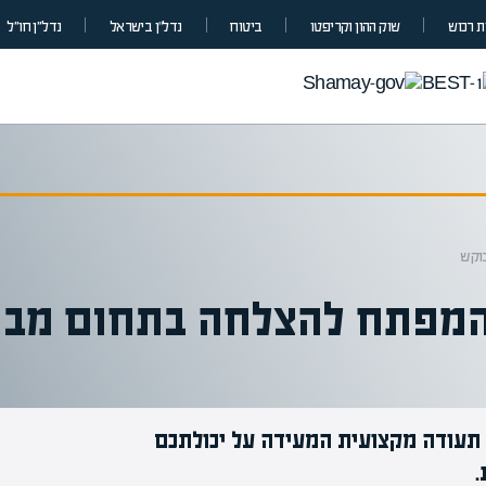
 רכוש
שוק ההון וקריפטו
ביטוח
נדל”ן בישראל
נדל״ן חו״ל
וקש
 המפתח להצלחה בתחום מב
 תעודה מקצועית המעידה על יכולתכם
.