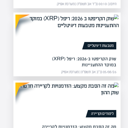
היום ב-00:10 (כ״ד אב תשפ״ו) | מערכת אפיק
מטבעות דיגיטליים
שוק הקריפטו ב-2026: ריפל (XRP)
במוקד ההתעניינות
05/08/26 (כ״ב אב תשפ״ו) | מערכת אפיק
?
שיקום נז
ת נזקי מים נוספים בבית. בעזרת
שי
בצורה…
אי
לימודים וקריירה
מה זה הסבת מקצוע: הזדמנויות לקריירה