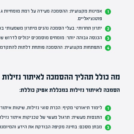
אמינות מקצועית: ההסמכה מעידה על רמת מומחיות גב
פוטנציאליים.
יתרון תחרותי: בעלי הסמכה נהנים מיתרון משמעותי ב
הכנסה גבוהה יותר: מומחים מוסמכים יכולים לדרוש שכ
התפתחות מקצועית:
ההסמכה
פותחת דלתות להתקדמות
מה כולל תהליך ההסמכה לאיתור נזילות 
הסמכה לאיתור נזילות במכללת אפיק כוללת:
לימוד תיאורטי מקיף: הכרת סוגי נזילות, שיטות איתור,
התנסות מעשית: תרגול מעשי של טכניקות איתור נזילו
מבחן מסכם: בחינה מקיפה הבודקת את הידע והמיומנו