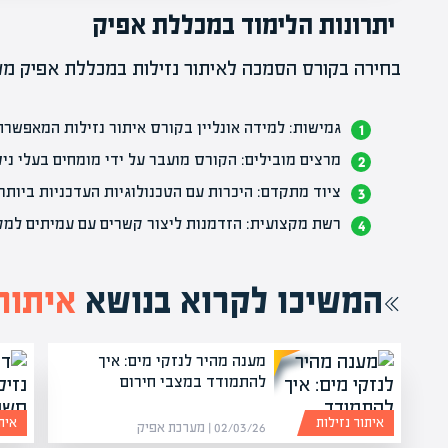
יתרונות הלימוד במכללת אפיק
בחירה בקורס הסמכה לאיתור נזילות במכללת אפיק מע
גמישות: למידה אונליין
בקורס איתור נזילות
המאפשרת 
מרצים מובילים: הקורס מועבר על ידי מומחים בעלי ניס
ציוד מתקדם: היכרות עם הטכנולוגיות העדכניות ביותר 
רשת מקצועית: הזדמנות ליצור קשרים עם עמיתים למק
המשיכו לקרוא בנושא
איתור 
מענה מהיר לנזקי מים: איך
להתמודד במצבי חירום
איתור נזילות
אית
02/03/26 | מערכת אפיק