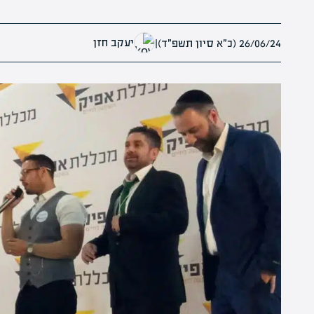
יעקב חזן
26/06/24 (כ״א סיון תשפ״ד)
|