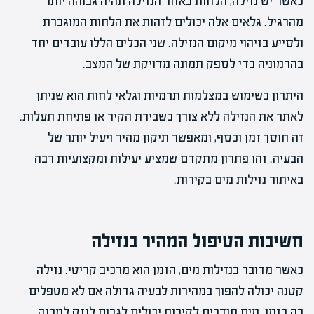
כאשר יש נזילה, הלחות באזור הנזילה תהיה גבוהה יותר
מהרגיל. גלאים אלה יכולים לזהות את הלחות המוגברת
ולסייע בזיהוי מיקום הנזילה. שני הכלים הללו עובדים יחד
בהרמוניה כדי לספק תמונה מדויקת של המצב.
היתרון בשימוש במצלמות תרמיות וגלאי לחות הוא שניתן
לאתר את הנזילה ללא צורך בשבירת הקיר או פתיחת תעלות.
זה חוסך זמן וכסף, ומאפשר תיקון מהיר ויעיל יותר של
הבעיה. זהו פתרון מתקדם שמציע יעילות ומקצועיות רבה
באיתור נזילות מים בקירות.
חשיבות הטיפול המהיר בנזילה
כאשר מדובר בנזילות מים, הזמן הוא מרכיב קריטי. נזילה
קטנה יכולה להפוך במהירות לבעיה גדולה אם לא מטפלים
בה בזמן. מים חודרים לקירות יכולים לגרום לנזק למבנה,