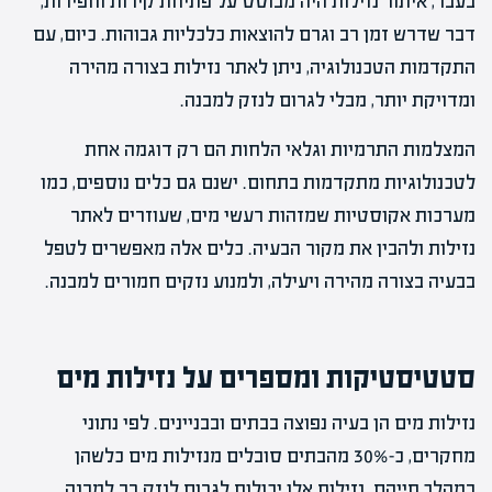
בעבר, איתור נזילות היה מבוסס על פתיחת קירות וחפירות,
דבר שדרש זמן רב וגרם להוצאות כלכליות גבוהות. כיום, עם
התקדמות הטכנולוגיה, ניתן לאתר נזילות בצורה מהירה
ומדויקת יותר, מבלי לגרום לנזק למבנה.
המצלמות התרמיות וגלאי הלחות הם רק דוגמה אחת
לטכנולוגיות מתקדמות בתחום. ישנם גם כלים נוספים, כמו
מערכות אקוסטיות שמזהות רעשי מים, שעוזרים לאתר
נזילות ולהבין את מקור הבעיה. כלים אלה מאפשרים לטפל
בבעיה בצורה מהירה ויעילה, ולמנוע נזקים חמורים למבנה.
סטטיסטיקות ומספרים על נזילות מים
נזילות מים הן בעיה נפוצה בבתים ובבניינים. לפי נתוני
מחקרים, כ-30% מהבתים סובלים מנזילות מים כלשהן
במהלך חייהם. נזילות אלו יכולות לגרום לנזק רב למבנה,