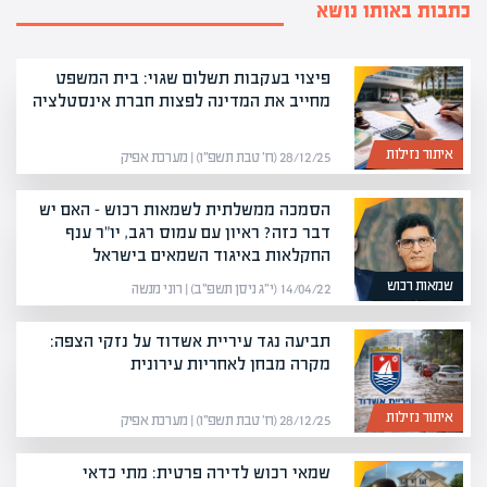
כתבות באותו נושא
פיצוי בעקבות תשלום שגוי: בית המשפט
מחייב את המדינה לפצות חברת אינסטלציה
איתור נזילות
28/12/25 (ח׳ טבת תשפ״ו) | מערכת אפיק
הסמכה ממשלתית לשמאות רכוש – האם יש
דבר כזה? ראיון עם עמוס רגב, יו"ר ענף
החקלאות באיגוד השמאים בישראל
שמאות רכוש
14/04/22 (י״ג ניסן תשפ״ב) | רוני מנשה
תביעה נגד עיריית אשדוד על נזקי הצפה:
מקרה מבחן לאחריות עירונית
איתור נזילות
28/12/25 (ח׳ טבת תשפ״ו) | מערכת אפיק
שמאי רכוש לדירה פרטית: מתי כדאי