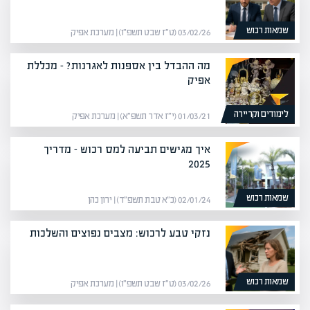
שמאות רכוש
03/02/26 (ט״ז שבט תשפ״ו) | מערכת אפיק
מה ההבדל בין אספנות לאגרנות? – מכללת
אפיק
לימודים וקריירה
01/03/21 (י״ז אדר תשפ״א) | מערכת אפיק
איך מגישים תביעה למס רכוש – מדריך
2025
שמאות רכוש
02/01/24 (כ״א טבת תשפ״ד) | ירון כהן
נזקי טבע לרכוש: מצבים נפוצים והשלכות
שמאות רכוש
03/02/26 (ט״ז שבט תשפ״ו) | מערכת אפיק