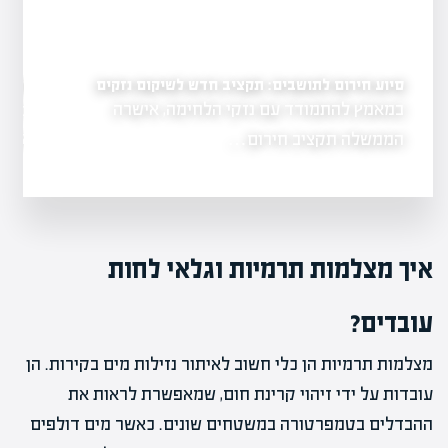
 נדל"ן חייבים לדעת
סיוע חירום לתושבים: תקציב חדש לשיקום נזקים
מענה מהיר לנזקי מים: 
במאמץ להתמודד עם נזקי הלחימה, אישרה
נזקי מים יכולים 
תחדשות
מלחמה. במאמר
הממשלה תקציב חירום…
איך מצלמות תרמיות וגלאי לחות
עובדים?
מצלמות תרמיות הן כלי חשוב לאיתור נזילות מים בקירות. הן
עובדות על ידי זיהוי קרינת חום, שמאפשרת לראות את
ההבדלים בטמפרטורה במשטחים שונים. כאשר מים דולפים