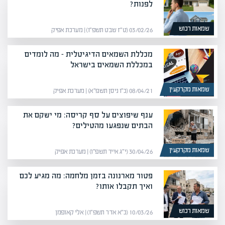
לפנות?
שמאות רכוש
03/02/26 (ט״ז שבט תשפ״ו) | מערכת אפיק
מכללת השמאים הדיגיטלית – מה לומדים
במכללת השמאים בישראל
שמאות מקרקעין
08/04/21 (כ״ו ניסן תשפ״א) | מערכת אפיק
ענף שיפוצים על סף קריסה: מי ישקם את
הבתים שנפגעו מהטילים?
שמאות מקרקעין
30/04/26 (י״ג אייר תשפ״ו) | מערכת אפיק
פטור מארנונה בזמן מלחמה: מה מגיע לכם
ואיך תקבלו אותו?
שמאות רכוש
10/03/26 (כ״א אדר תשפ״ו) | אלי קאופמן