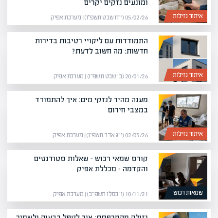
ומונעים נזקים יקרים
איתור נזילות
05/02/26 (י״ח שבט תשפ״ו) | מערכת אפיק
התמודדות עם ליקויי רטיבות בדירות
חדשות: מה חשוב לדעת?
איתור נזילות
20/01/26 (ב׳ שבט תשפ״ו) | מערכת אפיק
מענה מהיר לנזקי מים: איך להתמודד
במצבי חירום
איתור נזילות
02/03/26 (י״ג אדר תשפ״ו) | מערכת אפיק
קורס שמאי רכוש – שאלות סטודנטים
והקדמה – מכללת אפיק
שמאות רכוש
10/11/21 (ו׳ כסלו תשפ״ב) | מערכת אפיק
נזילה מהמרפסת: איך לטפל בבעיה ולשמור