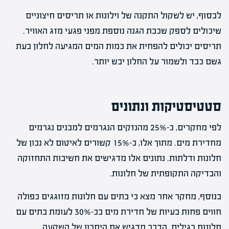
לבסוף, יש לשקול התקנה של וילונות או תריסים חיצוניים
שיכולים לספק שכבת הגנה נוספת מפני פגעי מזג האוויר.
תריסים יכולים להפחית את כמות המים המגיעה לחלון בעת
גשם כבד ולשמור על החלון יבש יותר.
סטטיסטיקות ונתונים
לפי מחקרים, כ-25% מהנזקים הנגרמים למבנים נגרמים
מחדירת מים. מתוך אלו, כ-15% קשורים לאיטום לא נכון של
חלונות ודלתות. נתונים אלו מדגישים את חשיבות התחזוקה
והבדיקה התקופתית של חלונות.
בנוסף, מחקר אחר מצא כי בתים עם חלונות מזוגגים כפולה
חווים פחות בעיות של חדירת מים בכ-30% לעומת בתים עם
חלונות רגילים. הדבר מדגיש את היתרון של השקעה