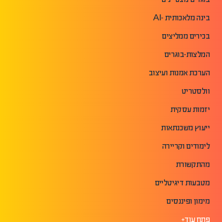
בינה מלאכותית -AI
בכירים ממליצים
המלצות-בוגרים
הערכת אמנות ועיצוב
וולסטריט
יזמות עסקית
ייעוץ משכנתאות
לימודים וקריירה
מהתקשורת
מטבעות דיגיטליים
מימון ופיננסים
פתח עוד+