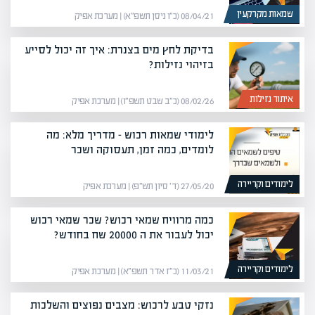
שמאות מקרקעין
08/04/21 (כ״ו ניסן תשפ״א) | מערכת אפיק
בדיקת לחץ מים בצנרת: איך זה יכול לסייע
בזיהוי נזילות?
איתור נזילות
08/02/26 (כ״ב שבט תשפ״ו) | מערכת אפיק
לימודי שמאות רכוש – מדריך מלא: מה
לומדים, כמה זמן, תעסוקה ושכר
לימודים וקריירה
27/05/20 (ד׳ סיון תש״פ) | מערכת אפיק
כמה מרוויח שמאי רכוש? שכר שמאי רכוש
יכול לעבור את ה 20000 שח בחודש?
לימודים וקריירה
11/03/21 (כ״ז אדר תשפ״א) | מערכת אפיק
נזקי טבע לרכוש: מצבים נפוצים והשלכות