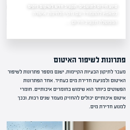
 נדל"ן חייבים לדעת
סיוע חירום לתושבים: תקציב חדש לשיקום נזקים
מענה מהיר לנזקי מים: 
במאמץ להתמודד עם נזקי הלחימה, אישרה
נזקי מים יכולים 
תחדשות
מלחמה. במאמר
הממשלה תקציב חירום…
פתרונות לשיפור האיטום
מעבר לתיקון הבעיות הקיימות, ישנם מספר פתרונות לשיפור
האיטום ולמניעת חדירת מים בעתיד. אחד הפתרונות
הפשוטים ביותר הוא שימוש בחומרים איכותיים. חומרי
איטום איכותיים יכולים להחזיק מעמד שנים רבות, ובכך
למנוע חדירת מים.