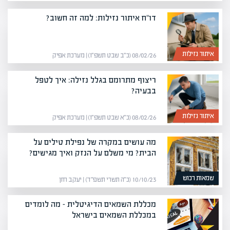
דו"ח איתור נזילות: למה זה חשוב?
איתור נזילות
08/02/26 (כ״ב שבט תשפ״ו) | מערכת אפיק
ריצוף מתרומם בגלל נזילה: איך לטפל
בבעיה?
איתור נזילות
08/02/26 (כ״א שבט תשפ״ו) | מערכת אפיק
מה עושים במקרה של נפילת טילים על
הבית? מי משלם על הנזק ואיך מגישים?
שמאות רכוש
10/10/23 (כ״ה תשרי תשפ״ד) | יעקב חזן
מכללת השמאים הדיגיטלית – מה לומדים
במכללת השמאים בישראל