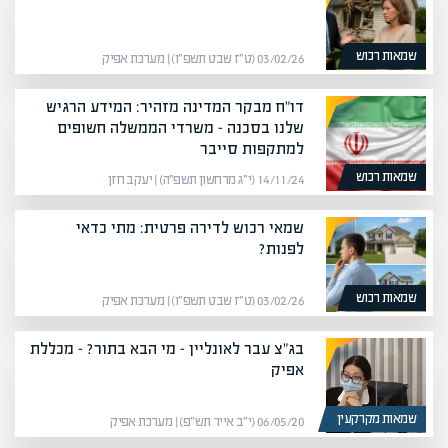
שמאות רכוש
03/02/26 (ט״ז שבט תשפ״ו) | מערכת אפיק
דו"ח מבקר המדינה מזהיר: המידע הרגיש
שלנו בסכנה – משרדי הממשלה חשופים
למתקפות סייבר
שמאות רכוש
14/11/24 (י״ג מרחשון תשפ״ה) | יעקב חזן
שמאי רכוש לדירה פרטית: מתי כדאי
לפנות?
שמאות רכוש
03/02/26 (ט״ז שבט תשפ״ו) | מערכת אפיק
בג"צ עבר לאונליין – מי הבא בתור? – מכללת
אפיק
שמאות מקרקעין
06/05/20 (י״ב אייר תש״פ) | מערכת אפיק