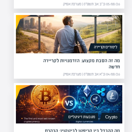
05/08/26 (כ״ב אב תשפ״ו) | מערכת אפיק
לימודים וקריירה
מה זה הסבת מקצוע: הזדמנויות לקריירה
חדשה
04/08/26 (כ״א אב תשפ״ו) | מערכת אפיק
מטבעות דיגיטליים
Crypto
מה ההבדל בין קריפטו לביטקוין: הבהרת