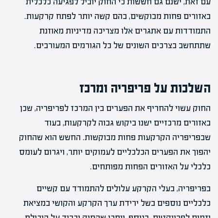
עם זאת, ישנם גם חששות כי החוק יוביל לפגיעה כלכלית
באזורים פחות מבוקשים, בהם קשה יותר לפתח קרקעות.
התמודדות עם אתגרים אלו מצריכה מדיניות מאוזנת
שתתחשב בצרכים השונים של כל הגורמים המעורבים.
השלכות על פריפריה ומרכז
החוק עשוי להחריף את הפערים בין המרכז לפריפריה, שכן
באזורים מרכזיים ישנו ביקוש גבוה לקרקעות, בעוד
שבפריפריה הקרקעות פחות מבוקשות. החשש הוא שהחוק
יהפוך את הפערים הכלכליים לעמוקים יותר, ויגרום לעומס
כלכלי על האזורים הפחות מפותחים.
בפריפריה, בעלי הקרקע עלולים להתמודד עם קשיים
כלכליים נוספים בשל ירידת ערך הקרקע והקושי במציאת
יזמים לפרויקטים. בנוסף, ייתכן שהחוק יכביד על היכולת