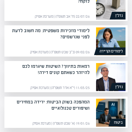
לוקח?
נדל”ן
22/07/26 (ח׳ אב תשפ״ו) | מערכת אפיק
לימודי מזכירות משפטית: מה חשוב לדעת
לפני שנרשמים?
לימודים וקריירה
09/02/26 (כ״ב שבט תשפ״ו) | מערכת אפיק
רמאות בתיווך? השיטות שיגרמו לכם
להיזהר כשאתם קונים דירה!
נדל”ן
11/03/25 (י״א אדר תשפ״ה) | מערכת אפיק
המהפכה בשוק הביטוח: ירידה במחירים
ושיפורים טכנולוגיים
ביטוח
19/01/26 (א׳ שבט תשפ״ו) | מערכת אפיק