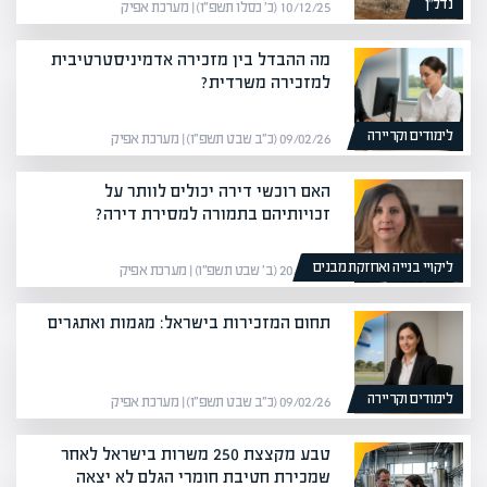
נדל”ן
10/12/25 (כ׳ כסלו תשפ״ו) | מערכת אפיק
מה ההבדל בין מזכירה אדמיניסטרטיבית
למזכירה משרדית?
לימודים וקריירה
09/02/26 (כ״ב שבט תשפ״ו) | מערכת אפיק
האם רוכשי דירה יכולים לוותר על
זכויותיהם בתמורה למסירת דירה?
ליקויי בנייה ואחזקת מבנים
20/01/26 (ב׳ שבט תשפ״ו) | מערכת אפיק
תחום המזכירות בישראל: מגמות ואתגרים
לימודים וקריירה
09/02/26 (כ״ב שבט תשפ״ו) | מערכת אפיק
טבע מקצצת 250 משרות בישראל לאחר
שמכירת חטיבת חומרי הגלם לא יצאה