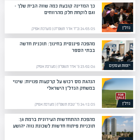
כך המדינה קובעת כמה שווה הבית שלך –
וגם לוקחת חלק מהרווחים
נדל”ן
24/03/25 (כ״ד אדר תשפ״ה) | מערכת אפיק
מהפכה פיננסית בחינוך: תוכנית חדשה
בבתי הספר
יזמות ועסקים
23/02/26 (ו׳ אדר תשפ״ו) | מערכת אפיק
הנהגת מס רכוש על קרקעות פנויות: שינוי
במשחק הנדל"ן הישראלי
נדל”ן
24/12/25 (ד׳ טבת תשפ״ו) | מערכת אפיק
מהפכת ההתחדשות העירונית ברמת גן:
תוכניות פיתוח חדשות לשכונת נווה יהושע