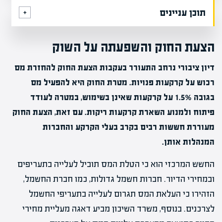
תוכן עניינים
הצעת החוק והשפעתה על השוק
דיון ציבורי נרחב התעורר בעקבות הצעת החוק להחזרת מס
רכוש על קרקעות פנויות. מטרת החוק היא להפעיל מס
בגובה 1.5% על קרקעות שאינן בשימוש, במטרה לעודד
פיתוח ולמנוע השארת קרקעות ריקות. עם זאת, הצעת החוק
מעוררת חששות רבים בקרב בעלי הקרקע והחברות
המנהלות אותן.
החשש המרכזי הוא כי הטלת המס תוביל לעלייה בתעריפים
ובמחירי הדיור. חברות חשמל גדולות, כמו חברת החשמל,
הזהירו כי העלאת המס תגרום לעלייה בתעריפי החשמל
לצרכנים. בנוסף, משרד השיכון מביע דאגה מעליית מחירי