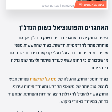
בינה מלאכותית -AI
15/02/26 | מערכת אפיק
האתגרים והפוטנציאל בשוק הנדל"ן
הצעת החוק יוצרת אתגרים רבים בשוק הנדל"ן, אך גם
פותחת פתח להזדמנויות חדשות. בעוד שהחששות מפני
עלייה במחירים והכבדה על בעלי קרקעות ניכרים, ישנם גם
מי שסבורים כי החוק עשוי לעודד פיתוח וליצור שוק נדל"ן
דינמי יותר.
בעיני תומכי החוק, ההטלה של
מס על קרקעות
פנויות תביא
לניצול טוב יותר של משאבי הקרקע ותעודד פיתוח עירוני.
החוק עשוי להוביל להגדלת היצע הדירות והפחתת המחסור
בדיור, במיוחד באזורי ביקוש.