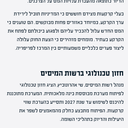
הדיור כתוצאה מהעברת עלויות המס על הצרכנים.
בעלי קרקעות מצידם חוששים כי המדיניות תוביל לירידת
ערך הקרקע, במיוחד באזורים פחות מבוקשים. הם טוענים כי
המס החדש עלול להכביד עליהם ולפגוע ביכולתם לפתח את
הקרקע בעתיד. מומחים מזהירים כי הצעת החוק עלולה
ליצור פערים כלכליים משמעותיים בין המרכז לפריפריה.
חזון טכנולוגי ברשות המיסים
מנהל רשות המיסים, שי אהרונוביץ, הציג חזון טכנולוגי
לפיתוח מערכת מבוססת בינה מלאכותית. המערכת מתוכננת
להיכנס לשימוש עד שנת 2027 ותסייע בהערכת שווי
קרקעות. הפיתוח מתבצע כחלק מהמאמצים לשפר את
היעילות והדיוק בתהליכי השומה.