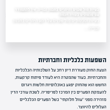
בעיות מול שכנים והיתרים בתכנון ובנייה: איך להתמודד
עם סכסוכים בצורה חכמה
שינוי ייעוד קרקע: כמה 
וצים
בעיות וסכסוכים מול שכנים על רקע היתרים בתכנון
שינוי ייעוד קרקע
 סיכונים
מתסכל.…
ובנייה…
השפעות כלכליות וחברתיות
הצעת החוק מעוררת דיון רחב על השלכותיה הכלכליות
והחברתיות. בעוד שהמטרה היא לעודד פיתוח קרקעות,
החשש הוא שהחוק יפגע באוכלוסיות חלשות ויגרום
להעמקת הפערים בין המרכז לפריפריה. לשכת עורכי הדין
מזהירה מפני "עוול חלוקתי" בשל הפערים הכלכליים
העלולים להיווצר.