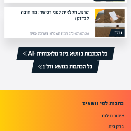
קרקע חקלאית לפני רכישה: מה חובה
לבדוק?
נדל”ן
07/07/26 (כ״ב תמוז תשפ״ו) | מערכת אפיק
כל הכתבות בנושא בינה מלאכותית -AI
כל הכתבות בנושא נדל”ן
כתבות לפי נושאים
איתור נזילות
בדק בית