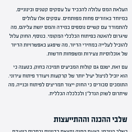
העלאת המס עלולה להכביד על עסקים קטנים ובינוניים,
במיוחד באזורים פחות מפותחים. עסקים אלו עלולים
להתמודד עם קשיים נוספים במידה והמס יושת עליהם, מה
שיגרום להאטה בפיתוח הכלכלי המקומי. בנוסף, החוק עלול
להוביל לעלייה במחירי הדיור, מה שיפגע באפשרויות הדיור
של אוכלוסיות צעירות ומשפחות חדשות.
עם זאת, ישנם גם קולות המביעים תמיכה בחוק, בטענה כי
הוא יוביל לניצול יעיל יותר של קרקעות ויעודד פיתוח עירוני.
התומכים סבורים כי החוק ייצור תמריצים לפיתוח ובנייה, מה
שיתרום לשוק הנדל"ן ולכלכלה הכללית.
שלבי ההכנה וההתייעצות
בשלב הנוכחי, הצעת החוק נמצאת בדיונים נרחבים בוועדת