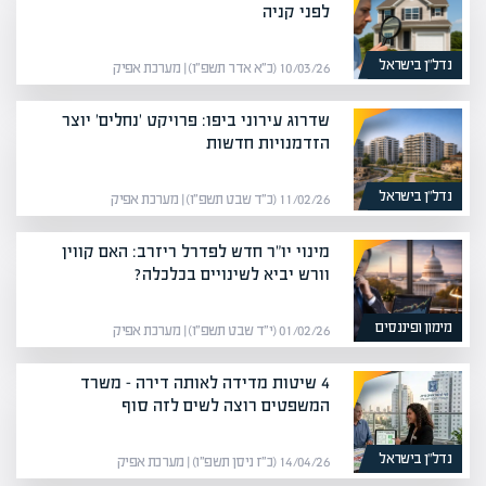
לפני קניה
נדל”ן בישראל
10/03/26 (כ״א אדר תשפ״ו) | מערכת אפיק
שדרוג עירוני ביפו: פרויקט 'נחלים' יוצר
הזדמנויות חדשות
נדל”ן בישראל
11/02/26 (כ״ד שבט תשפ״ו) | מערכת אפיק
מינוי יו"ר חדש לפדרל ריזרב: האם קווין
וורש יביא לשינויים בכלכלה?
מימון ופיננסים
01/02/26 (י״ד שבט תשפ״ו) | מערכת אפיק
4 שיטות מדידה לאותה דירה – משרד
המשפטים רוצה לשים לזה סוף
נדל”ן בישראל
14/04/26 (כ״ז ניסן תשפ״ו) | מערכת אפיק