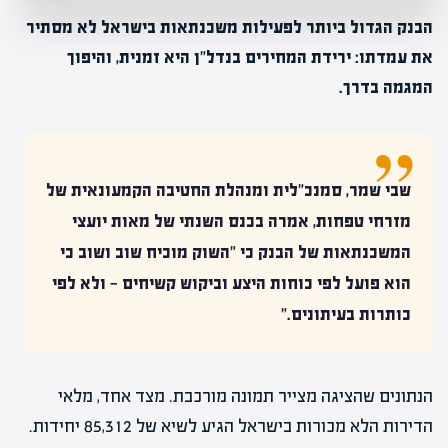
הבנק הגדול ביותר לפעילות משכנתאות בישראל לא מסתיר
את עמדתו: ירידת המחירים בנדל"ן היא זמנית, והיפוך
המגמה בדרך.
שבי שמר, סמנכ"לית ומנהלת החטיבה הקמעונאית של
מזרחי טפחות, אמרה בכנס השנתי של מאות יועצי
המשכנתאות של הבנק כי "השוק מוכיח שוב ושוב כי
הוא פועל לפי כוחות היצע וביקוש קשיחים — ולא לפי
כותרות בעיתונים."
הנתונים שהציגה מצייר תמונה מורכבת. מצד אחד, מלאי
הדירות הלא מכורות בישראל הגיע לשיא של 85,312 יחידות.