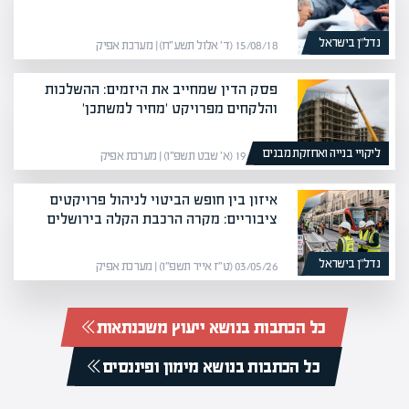
נדל”ן בישראל
15/08/18 (ד׳ אלול תשע״ח) | מערכת אפיק
פסק הדין שמחייב את היזמים: ההשלכות
והלקחים מפרויקט 'מחיר למשתכן'
ליקויי בנייה ואחזקת מבנים
19/01/26 (א׳ שבט תשפ״ו) | מערכת אפיק
איזון בין חופש הביטוי לניהול פרויקטים
ציבוריים: מקרה הרכבת הקלה בירושלים
נדל”ן בישראל
03/05/26 (ט״ז אייר תשפ״ו) | מערכת אפיק
כל הכתבות בנושא ייעוץ משכנתאות
כל הכתבות בנושא מימון ופיננסים