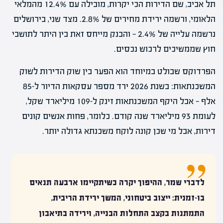
תל אביב, שם הדירות הכי יקרות, מובילה עם 12.4% מהמלאי
הלאומי, ורשמה ירידת מחירים של 2.8%. מצד שני, בירושלים
נרשמה עלייה של 2.4% — והבנק מייחס זאת בין היתר לתושבי
חוץ שממשיכים לרכוש נכסים.
הפרדוקס שבולט במיוחד הוא הפער בין שוק הדירות לשוק
המשכנתאות: בשנת 2026 ירד מספר עסקאות הדיור ל-85
אלף — אבל היקף המשכנתאות זינק ל-109 מיליארד שקל,
לעומת 93 מיליארד שנה קודם. כלומר, פחות אנשים קונים
דירות, אבל מי שכן קונה לוקח משכנתא גדולה יותר.
לדברי שמר, ההיפוך יקרה כשיתקיימו ארבעה תנאים
בו-זמנית: ייצוב ביטחוני, המשך ירידת הריבית,
התמתנות בקצב התחלות הבנייה, וירידה בתיאבון