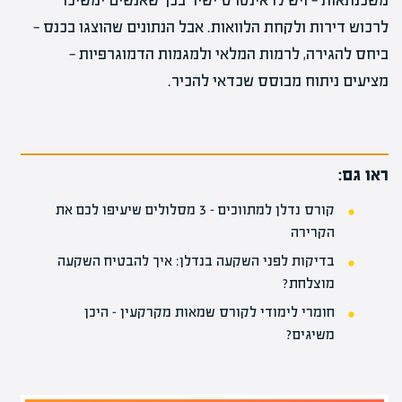
משכנתאות — ויש לו אינטרס ישיר בכך שאנשים ימשיכו
לרכוש דירות ולקחת הלוואות. אבל הנתונים שהוצגו בכנס —
ביחס להגירה, לרמות המלאי ולמגמות הדמוגרפיות —
מציעים ניתוח מבוסס שכדאי להכיר.
ראו גם:
קורס נדלן למתווכים – 3 מסלולים שיעיפו לכם את
הקרירה
בדיקות לפני השקעה בנדלן: איך להבטיח השקעה
מוצלחת?
חומרי לימודי לקורס שמאות מקרקעין – היכן
משיגים?