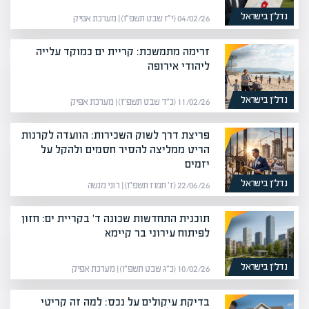
נדל”ן בישראל
04/02/26 (י״ז שבט תשפ״ו) | מערכת אפיק
זרימה מתמשכת: קריית ים כמוקד עלייה
ליהודי אירופה
נדל”ן בישראל
11/02/26 (כ״ד שבט תשפ״ו) | מערכת אפיק
פריצת דרך לשוק השכירות: הוועדה לקרנות
הריט ממליצה להסיר חסמים ולהקל על
יזמים
נדל”ן בישראל
22/06/26 (ז׳ תמוז תשפ״ו) | רוני מנשה
תוכנית התחדשות שכונה ד' בקריית ים: חזון
לפיתוח עירוני בר קיימא
נדל”ן בישראל
10/02/26 (כ״ג שבט תשפ״ו) | מערכת אפיק
בדיקת עיקולים על נכס: למה זה קריטי