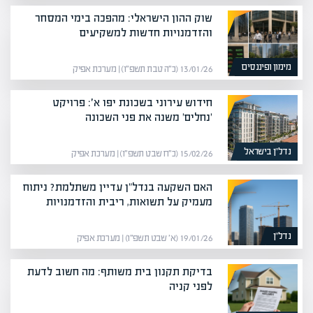
שוק ההון הישראלי: מהפכה בימי המסחר
והזדמנויות חדשות למשקיעים
מימון ופיננסים
13/01/26 (כ״ה טבת תשפ״ו) | מערכת אפיק
חידוש עירוני בשכונת יפו א׳: פרויקט
'נחלים' משנה את פני השכונה
נדל”ן בישראל
15/02/26 (כ״ח שבט תשפ״ו) | מערכת אפיק
האם השקעה בנדל"ן עדיין משתלמת? ניתוח
מעמיק על תשואות, ריבית והזדמנויות
נדל”ן
19/01/26 (א׳ שבט תשפ״ו) | מערכת אפיק
בדיקת תקנון בית משותף: מה חשוב לדעת
לפני קניה