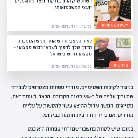
רשות שוק ההון בודקת: כיצד מתוגמלים
יועצי המשכנתאות?
ייעוץ משכנתאות
11/12/25 | מערכת אפיק
לאור המצב: חודש אחד, חמש הסמכות –
הדרך שלך להפוך לשמאי רכוש מקצועי –
מקצוע נדרש בישראל
בדק בית
24/08/22 | מערכת אפיק
בניגוד לקולות הפסימיים, מזרחי טפחות מצטרפים לבלידר
שהעריך עלייה של כ-3% בשנה הקרובה. הראל, לעומת זאת,
מסייגים: המשך גידול ההיצע עשוי להקשות על עליית
מחירים, אם כי ירידת ריבית תתמוך בביקוש.
כמובן שיש לקחת בחשבון שמזרחי טפחות הוא בנק