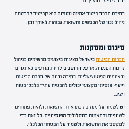
יכול לסייע בתהליך זה.
בחירת חברת ביטוח אמינה ומנוסה היא קריטית להבטחת
ניהול נכון של הכספים ותשואות גבוהות לאורך זמן.
סיכום ומסקנות
חברות הביטוח
בישראל מציגות ביצועים מרשימים בניהול
קרנות הפנסיה, אך על החוסכים להיות מודעים לאתגרים
והאיומים הפוטנציאליים. בחירה נכונה של חברת הביטוח
וייעוץ פנסיוני מקצועי יכולים להבטיח עתיד כלכלי בטוח
ויציב.
יש לשמור על מעקב קבוע אחר התשואות ולהיות פתוחים
לשינויים והתאמות במסלולים הפנסיוניים. כל זאת כדי
למקסם את התשואות ולשמור על הבטחון הכלכלי.