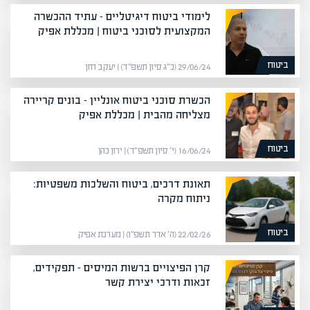
לימודי ביטוח דיגיטליים – עתיד ההכשרה
המקצועית לסוכני ביטוח | מכללת אפיק
ביטוח
29/06/24 (כ״ג סיון תשפ״ד) | יעקב חזן
הכשרת סוכני ביטוח אונליין – בונים קריירה
מצליחה מהבית | מכללת אפיק
ביטוח
16/06/24 (י׳ סיון תשפ״ד) | ירון כהן
תאונת דרכים, ביטוח והשלכות משפטיות:
ניתוח מקרה
ביטוח
22/02/26 (ה׳ אדר תשפ״ו) | מערכת אפיק
קרן הפיצויים ברשות המיסים – תפקידים,
זכאות ודרכי יצירת קשר