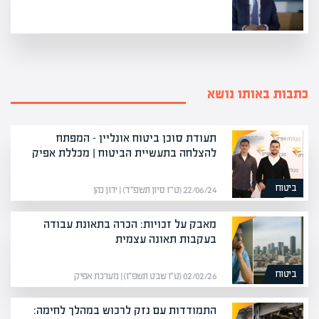
כתבות באותו נושא
תעודת סוכן ביטוח אונליין – המפתח
להצלחה בתעשיית הביטוח | מכללת אפיק
ביטוח
22/06/24 (ט״ז סיון תשפ״ד) | ירון כהן
מאבק על זכויות: הכרה בתאונת עבודה
בעקבות תאונה עצמית
ביטוח
02/02/26 (ט״ו שבט תשפ״ו) | מערכת אפיק
התמודדות עם נזק לרכוש במהלך לחימה: