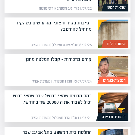
שמאות רכוש
31/07/22 (ד׳ אב תשפ״ב) | רוני מנשה
רטיבות בקיר חיצוני: מה עושים כשהקיר
מתחיל להירטב?
איתור נזילות
08/02/26 (כ״א שבט תשפ״ו) | מערכת אפיק
קורס מזכירות – קבלו המלצה מחנן
המלצות-בוגרים
07/07/24 (א׳ תמוז תשפ״ד) | מערכת אפיק
כמה מרוויח שמאי רכוש? שכר שמאי רכוש
יכול לעבור את ה 20000 שח בחודש?
לימודים וקריירה
11/03/21 (כ״ז אדר תשפ״א) | מערכת אפיק
החלטת בית המשפט בתל אביב: שכר