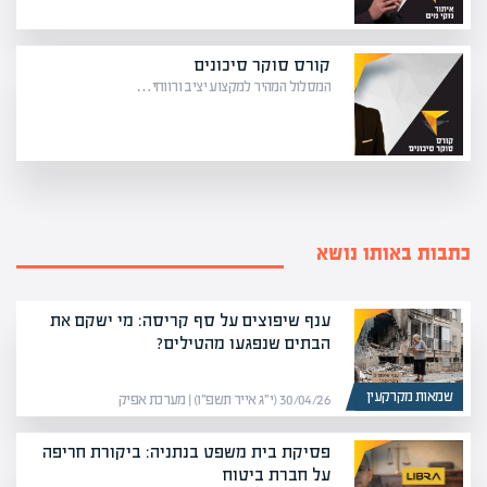
קורס סוקר סיכונים
המסלול המהיר למקצוע יציב ורווחי…
כתבות באותו נושא
ענף שיפוצים על סף קריסה: מי ישקם את
הבתים שנפגעו מהטילים?
שמאות מקרקעין
30/04/26 (י״ג אייר תשפ״ו) | מערכת אפיק
פסיקת בית משפט בנתניה: ביקורת חריפה
על חברת ביטוח