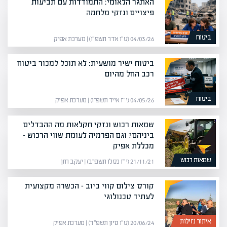
האתגר הלאומי: התמודדות עם תביעות
פיצויים ונזקי מלחמה
ביטוח
04/03/26 (ט״ו אדר תשפ״ו) | מערכת אפיק
ביטוח ישיר מושעית: לא תוכל למכור ביטוח
רכב החל מהיום
ביטוח
04/05/26 (י״ז אייר תשפ״ו) | מערכת אפיק
שמאות רכוש ונזקי חקלאות מה ההבדלים
ביניהם? וגם הפרמיה לעומת שווי הרכוש –
מכללת אפיק
שמאות רכוש
21/11/21 (י״ז כסלו תשפ״ב) | יעקב חזן
קורס צילום קווי ביוב – הכשרה מקצועית
לעתיד טכנולוגי
איתור נזילות
20/06/24 (ט״ו סיון תשפ״ד) | מערכת אפיק