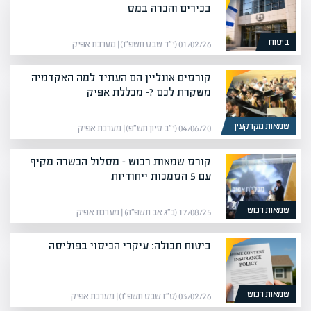
בכירים והכרה במס
ביטוח
01/02/26 (י״ד שבט תשפ״ו) | מערכת אפיק
קורסים אונליין הם העתיד למה האקדמיה
משקרת לכם ?- מכללת אפיק
שמאות מקרקעין
04/06/20 (י״ב סיון תש״פ) | מערכת אפיק
קורס שמאות רכוש – מסלול הכשרה מקיף
עם 5 הסמכות ייחודיות
שמאות רכוש
17/08/25 (כ״ג אב תשפ״ה) | מערכת אפיק
ביטוח תכולה: עיקרי הכיסוי בפוליסה
שמאות רכוש
03/02/26 (ט״ז שבט תשפ״ו) | מערכת אפיק