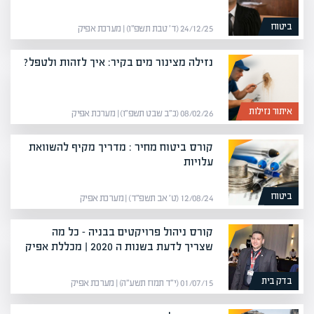
ביטוח
24/12/25 (ד׳ טבת תשפ״ו) | מערכת אפיק
נזילה מצינור מים בקיר: איך לזהות ולטפל?
איתור נזילות
08/02/26 (כ״ב שבט תשפ״ו) | מערכת אפיק
קורס ביטוח מחיר : מדריך מקיף להשוואת
עלויות
ביטוח
12/08/24 (ט׳ אב תשפ״ד) | מערכת אפיק
קורס ניהול פרויקטים בבניה – כל מה
שצריך לדעת בשנות ה 2020 | מכללת אפיק
בדק בית
01/07/15 (י״ד תמוז תשע״ה) | מערכת אפיק