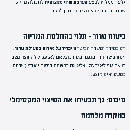
גלעד ממליץ לבצע
הערכת שווי מקצועית
לתכולה מדי 3
שנים, וכך לדעת איזה סכום נכון לבטח.
ביטוח טרור – תלוי בהחלטת המדינה
רק במידה ומשרד הביטחון
יכריז על אירוע כפעולת טרור
,
יינתן פיצוי דרך מנגנון מס רכוש. אם לא, עלול להיווצר מצב
בו אף גוף לא יפצה – אלא אם רכשתם ביטוח ייעודי (שכיום
כמעט ואינו מוצע).
סיכום: כך תבטיחו את הפיצוי המקסימלי
במקרה מלחמה