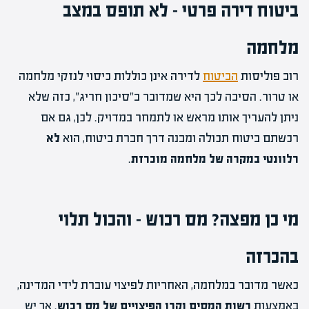
ביטוח דירה פרטי – לא תופס במצב
מלחמה
רוב פוליסות
הביטוח
לדירה אינן כוללות כיסוי לנזקי מלחמה
או טרור. הסיבה לכך היא שמדובר ב"סיכון חריג", כזה שלא
ניתן להעריך אותו מראש או לתמחר במדויק. לכן, גם אם
רכשתם ביטוח תכולה ומבנה דרך חברת ביטוח, הוא
לא
רלוונטי במקרה של מלחמה מוכרזת
.
מי כן מפצה? מס רכוש – והכול תלוי
בהכרזה
כאשר מדובר במלחמה, האחריות לפיצוי עוברת לידי המדינה,
באמצעות
רשות המסים וקרן הפיצויים של מס רכוש
. אך יש