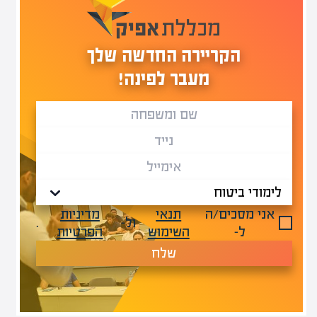
הקריירה החדשה שלך
מעבר לפינה!
אני מסכים/ה
תנאי
מדיניות
ול-
.
ל-
השימוש
הפרטיות
שלח