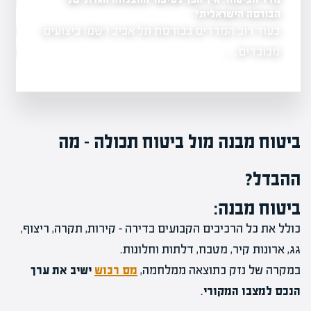
מהיום
הבורסה הישראלית?
התביעה שלך
בעוד רוב המדדים בבורסת תל אביב רשמו ביצועים
חשיפת כלכליסט :
הליך התביעה
הגדולות בתחום
מכובדים…
ביטוח מבנה מול ביטוח תכולה – מה
ההבדל?
ביטוח מבנה:
כולל את כל הרכיבים הקבועים בדירה – קירות, תקרה, ריצוף,
גג, ארונות קיר, מטבח, דלתות וחלונות.
במקרה של נזק כתוצאה ממלחמה,
מס רכוש
ישיב את ערך
הנכס למצבו המקורי
.