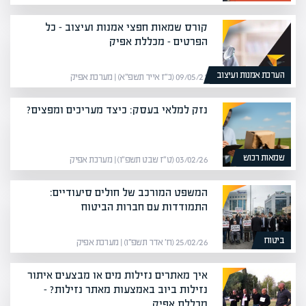
קורס שמאות חפצי אמנות ועיצוב – כל
הפרטים – מכללת אפיק
הערכת אמנות ועיצוב
09/05/21 (כ״ז אייר תשפ״א) | מערכת אפיק
נזק למלאי בעסק: כיצד מעריכים ומפצים?
שמאות רכוש
03/02/26 (ט״ז שבט תשפ״ו) | מערכת אפיק
המשפט המורכב של חולים סיעודיים:
התמודדות עם חברות הביטוח
ביטוח
25/02/26 (ח׳ אדר תשפ״ו) | מערכת אפיק
איך מאתרים נזילות מים או מבצעים איתור
נזילות ביוב באמצעות מאתר נזילות? –
מכללת אפיק