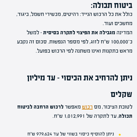
ביטוח תכולה:
כולל את כל הרכוש הנייד: רהיטים, מכשירי חשמל, ביגוד,
מחשבים ועוד.
המדינה
מגבילה את הפיצוי לתקרה בסיסית
– למשל
כ־100,000 ש"ח לזוג, לפי מספר הנפשות. סכום זה נקבע
מראש בתקנות ואינו משתנה לפי הרכוש בפועל.
ניתן להרחיב את הכיסוי – עד מיליון
שקלים
לטובת הציבור, מס
רכוש
מאפשר
לרכוש הרחבה לביטוח
תכולה
, עד לתקרה של 1,012,991 ש"ח.
ניתן להוסיף כיסוי בשווי של עד 979,624 ש"ח