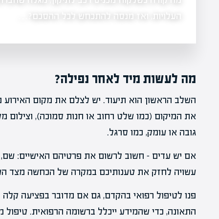
יטוחי הרכב
העלויות, ואז מנסה להתכחש לכל ההסכם?…
מה לעשות מיד לאחר נפילה?
השלב הראשון הוא תיעוד. יש לצלם את מקום האירוע מז
את המיקום (כמו שלט רחוב או חנות סמוכה), וצילום מ
גובה או עומק, כמו סרגל.
אם יש עדים – חשוב לרשום את פרטיהם האישיים: שם, 
עשויה לחזק את טענותיכם במקרה של הכחשה מצד העי
פנו לטיפול רפואי בהקדם, גם אם מדובר בפציעה קלה ב
התאונה, כדי שהמידע ייכלל ברשומה הרפואית. טיפול מ