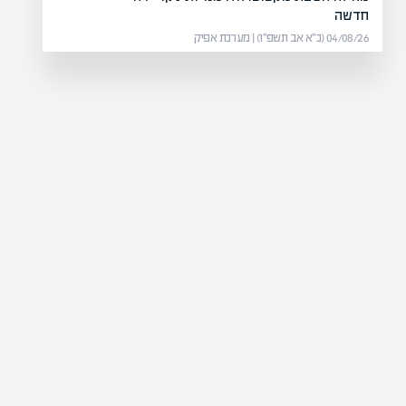
חדשה
04/08/26 (כ״א אב תשפ״ו) | מערכת אפיק