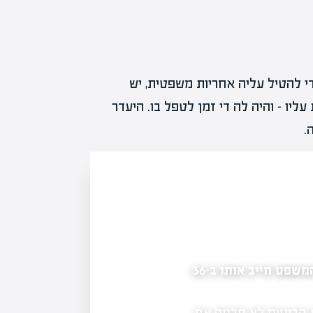
י להטיל עליה אחריות משפטית, יש
ליו – והיה לה די זמן לטפל בו. היעדר
.
הכניס רכב למוסך, ניסה לצאת בלי לשלם — ובית המשפט חייב אותו ב-36
פוצצו המגעים בפרשת סלייס: המנהל המורשה מ
ת הביטוח לא תכסה את