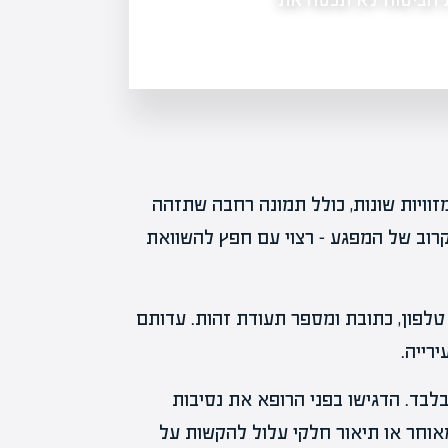
כמעט שנתיים וחצי לאחר שהתפוצצה פר
החוסכים הולך ומסתבך. המגעים שנוהלו
וויות שונות, כולל תמונה רחבה שתזהה
קרוב של המפגע – רצוי עם חפץ להשוואת
טלפון, כתובת ומספר תעודת זהות. עדותם
רייה.
לבד. הדגישו בפני הרופא את נסיבות
אוחר או תיאור חלקי עלול להקשות על