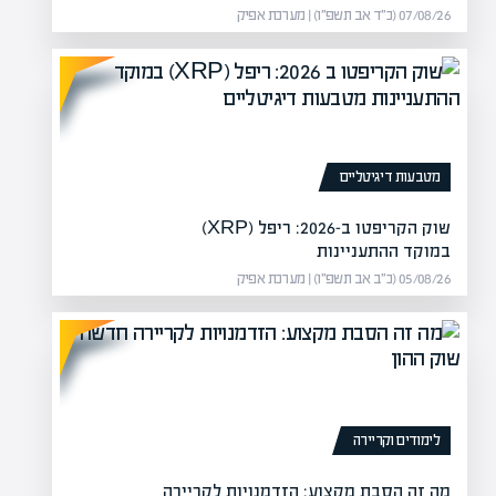
שת סלייס, מסע השבת כספי
07/08/26 (כ״ד אב תשפ״ו) | מערכת אפיק
 בין המנהל המורשה…
מטבעות דיגיטליים
שוק הקריפטו ב-2026: ריפל (XRP)
במוקד ההתעניינות
05/08/26 (כ״ב אב תשפ״ו) | מערכת אפיק
לימודים וקריירה
מה זה הסבת מקצוע: הזדמנויות לקריירה