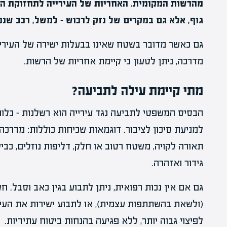
מהרשות המקומית. האחריות של העירייה לתחזוקת המר
גוף, אלא גם במקרים של נזק לרכוש – למשל, רכב שנפ
גם כאשר מדובר בשטח שאינו בבעלות ישירה של העיריי
מדרכה, ניתן לטעון כי קיימת אחריות של הרשות.
מתי קיימת עילה לתביעה?
הבסיס המשפטי לתביעה נגד עירייה הוא רשלנות – כלומ
למניעת סיכון לציבור. דוגמאות שכיחות כוללות: מדרכה 
תאורה לקויה, משטח רטוב או חלק, דליפות נוזלים, כב
גידור ואזהרה.
גם אם אין נכות רפואית, ניתן לתבוע בגין כאב וסבל.
(ולשאת בהשתתפות עצמית), או לתבוע ישירות את העיר
לפיצוי גבוה יותר, ללא פגיעה בהנחות ביטוח עתידיות.