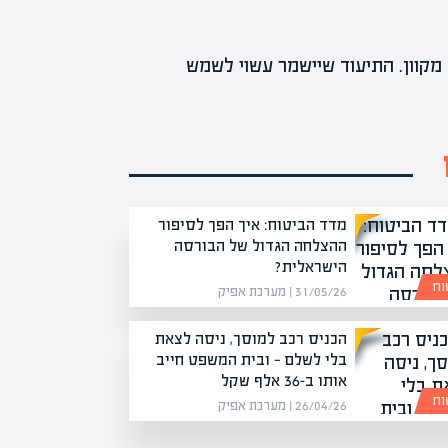
רייה בהקדם, דרך מוקד 106 או טופס מקוון. התיעוד שיישמר עשוי לשמש
מדד הביטוח: איך הפך לסיפור
ההצלחה הגדול של הבורסה
הישראלית?
וח
31/05/26 | מערכת אפיק
הכניס רכב למוסך, ניסה לצאת
בלי לשלם — ובית המשפט חייב
אותו ב-36 אלף שקל
וח
26/04/26 | מערכת אפיק