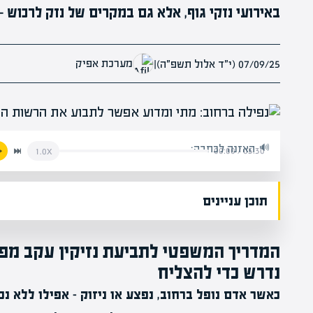
באירועי נזקי גוף, אלא גם במקרים של נזק לרכוש 
מערכת אפיק
07/09/25 (י״ד אלול תשפ״ה)
|
האזנה לכתבה:
00:00
/
05:30
1.0x
תוכן עניינים
המדריך המשפטי לתביעת נזיקין עקב מפג
נדרש כדי להצליח
כאשר אדם נופל ברחוב, נפצע או ניזוק – אפילו ללא נכ