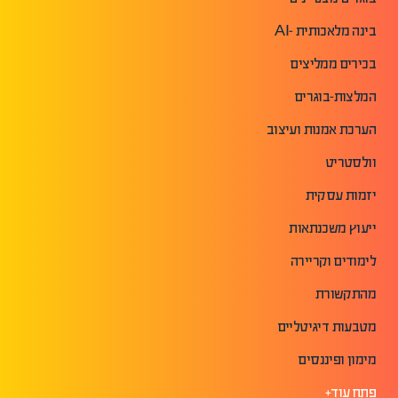
בינה מלאכותית -AI
בכירים ממליצים
המלצות-בוגרים
הערכת אמנות ועיצוב
וולסטריט
יזמות עסקית
ייעוץ משכנתאות
לימודים וקריירה
מהתקשורת
מטבעות דיגיטליים
מימון ופיננסים
פתח עוד+