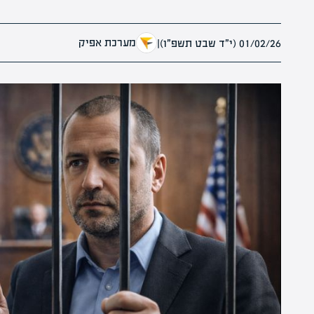
מערכת אפיק
01/02/26 (י״ד שבט תשפ״ו)
|