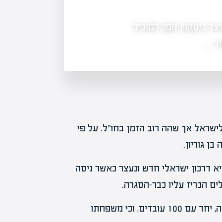
איך להשקיע במטבעות וירטואלים: מדריך למתח
צד ביטקוין הפך למוביל
השקעה במטבעות וירטואליים יכולה להציע
סיכונים משמעותיים. מדריך זה יעזור ל
איך…
ישראל אך שהה רוב הזמן בחו"ל. על פי
ן גוריון.
יא דרכון ישראלי חדש ונעצר כאשר ניסה
ם הכריז עליו כבר-הסגרה.
בלוק טוען כי התגורר על ספינה גדולה מול חופי אפריקה, יחד עם 100 עובדים, וכי משפחתו