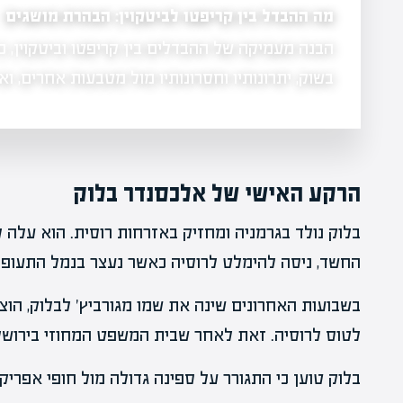
מה ההבדל בין קריפטו לביטקוין: הבהרת מושגים
הבנה מעמיקה של ההבדלים בין קריפטו וביטקוין, כי
 עם ריפל
בשוק, יתרונותיו וחסרונותיו מול מטבעות אחרים, ו
הרקע האישי של אלכסנדר בלוק
בלוק נולד בגרמניה ומחזיק באזרחות רוסית. הוא עלה ל
החשד, ניסה להימלט לרוסיה כאשר נעצר בנמל התעופה ב
בשבועות האחרונים שינה את שמו מגורביץ' לבלוק, הוצ
לטוס לרוסיה. זאת לאחר שבית המשפט המחוזי בירושלי