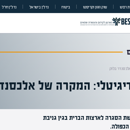
 רכוש
שוק ההון וקריפטו
ביטוח
נדל”ן בישראל
נדל״ן חו״ל
לכסנדר בלוק
יגיטלי: המקרה של אלכסנדר
שת הסגרה לארצות הברית בגין גניבת
הכפולה.