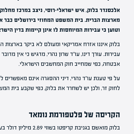
אלכסנדר בלוק, איש ישראלי-רוסי, ניצב במרכז מחל
מארצות הברית. בית המשפט המחוזי בירושלים כבר אי
וטוען כי עבירות המיוחסות לו אינן קיימות בדין הישרא
בלוק איננו אזרח אמריקאי ומעולם לא ביקר בארצות הברי
עבירות. עורך דינו, עו"ד שרון נהרי, מדגיש כי אין מד
אבטחה, כפי שמחייב חוק המחשבים הישראלי.
על פי טענת עו"ד נהרי, דיני ההסגרה אינם מאפשרים 
לחוק זר, ולכן יש לשחרר את בלוק, כפי שקבע בית המש
הקריסה של פלטפורמת נומאד
בלוק מואשם בגניבת קריפט