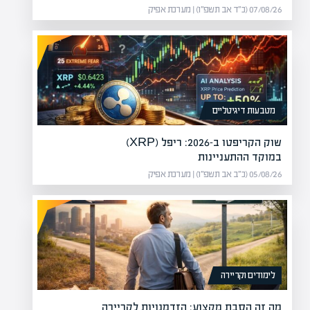
07/08/26 (כ״ד אב תשפ״ו) | מערכת אפיק
מטבעות דיגיטליים
שוק הקריפטו ב-2026: ריפל (XRP)
במוקד ההתעניינות
05/08/26 (כ״ב אב תשפ״ו) | מערכת אפיק
לימודים וקריירה
מה זה הסבת מקצוע: הזדמנויות לקריירה