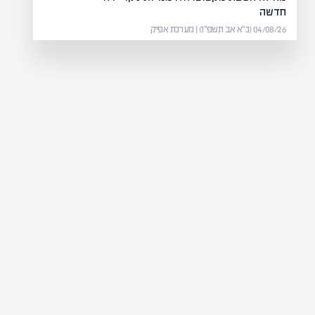
ילים
איך קוני
חדשה
04/08/26 (כ״א אב תשפ״ו) | מערכת אפיק
 הזדמנויות מניבות, אך גם כוללת
קנ
ך להבין את…
לב