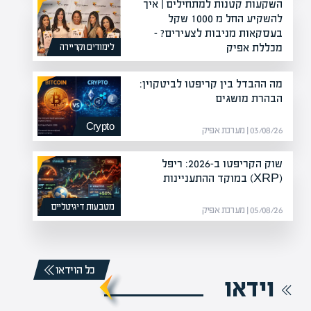
השקעות קטנות למתחילים | איך
להשקיע החל מ 1000 שקל
בעסקאות מניבות לצעירים? –
מכללת אפיק
לימודים וקריירה
21/08/22 | יעקב חזן
מה ההבדל בין קריפטו לביטקוין:
הבהרת מושגים
Crypto
03/08/26 | מערכת אפיק
שוק הקריפטו ב-2026: ריפל
(XRP) במוקד ההתעניינות
מטבעות דיגיטליים
05/08/26 | מערכת אפיק
כל הוידאו
וידאו