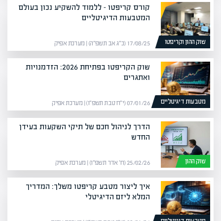
קורס קריפטו – ללמוד להשקיע נכון בעולם
המטבעות הדיגיטליים
שוק ההון וקריפטו
17/08/25 (כ״ג אב תשפ״ה) | מערכת אפיק
שוק הקריפטו בפתיחת 2026: הזדמנויות
ואתגרים
מטבעות דיגיטליים
07/01/26 (י״ח טבת תשפ״ו) | מערכת אפיק
הדרך לניהול חכם של תיקי השקעות בעידן
החדש
שוק ההון
25/02/26 (ח׳ אדר תשפ״ו) | מערכת אפיק
איך ליצור מטבע קריפטו משלך: המדריך
המלא ליזם הדיגיטלי