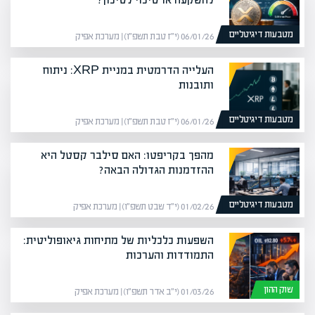
מטבעות דיגיטליים
06/01/26 (י״ז טבת תשפ״ו) | מערכת אפיק
העלייה הדרמטית במניית XRP: ניתוח
ותובנות
מטבעות דיגיטליים
06/01/26 (י״ז טבת תשפ״ו) | מערכת אפיק
מהפך בקריפטו: האם סילבר קסטל היא
ההזדמנות הגדולה הבאה?
מטבעות דיגיטליים
01/02/26 (י״ד שבט תשפ״ו) | מערכת אפיק
השפעות כלכליות של מתיחות גיאופוליטית:
התמודדות והערכות
שוק ההון
01/03/26 (י״ב אדר תשפ״ו) | מערכת אפיק