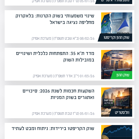
מטבעות דיגיטליים
05/01/26 (ט״ז טבת תשפ״ו) | מערכת אפיק
שינוי משמעותי בשוק הקרנות: בלאקרוק
מחליפה נציגה בישראל
שוק ההון וקריפטו
08/02/26 (כ״א שבט תשפ״ו) | מערכת אפיק
מדד ת"א 35: התפתחות כלכלית ושינויים
במובילות השוק
שוק ההון
01/03/26 (י״ב אדר תשפ״ו) | מערכת אפיק
השקעות חכמות לשנת 2026: סיכויים
ואתגרים בשוק המניות
וולסטריט
05/01/26 (ט״ז טבת תשפ״ו) | מערכת אפיק
שוק הקריפטו בירידות: ניתוח ומבט לעתיד