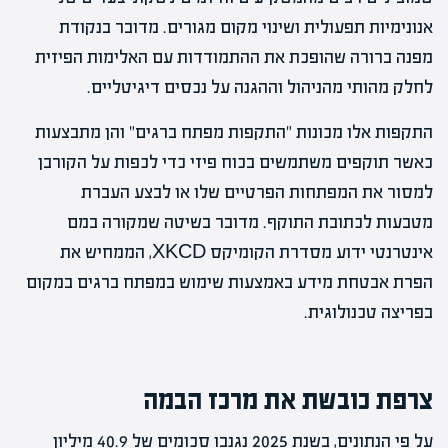
אנונימיות תפעולית ושינוי מקום מגורים. מדובר בנקודת
מפנה ברורה שהופכת את ההתמודדות עם האלימות הפיזית
לחלק מהותי מהניהול וההגנה על נכסים דיגיטליים.
התקפות אלו מכונות "התקפות מפתח ברגים" והן מתבצעות
כאשר תוקפים משתמשים בכוח פיזי כדי לכפות על הקורבן
למסור את המפתחות הפרטיים שלו או לבצע העברת
מטבעות לכתובת התוקף. מדובר בשיטה שמקורה במם
אינטרנטי ידוע מסדרת הקומיקס XKCD, הממחיש את
הפרת אבטחת מידע באמצעות שימוש במפתח ברגים במקום
בפריצה טכנולוגית.
צרפת כובשת את מרכז הבמה
על פי הנתונים, בשנת 2025 נגנבו סכומים של 40.9 מיליון