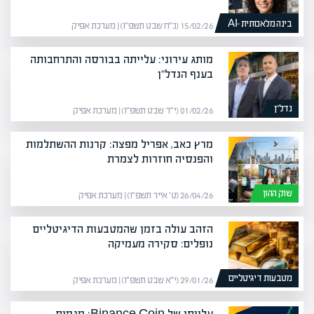
בינה מלאכותית -AI
15/02/26 (כ״ח שבט תשפ״ו) | מערכת אפיק
מותג עירוני: עלייתה בבורסה והתרחבותה
בענף הנדל"ן
נדל”ן
01/02/26 (י״ד שבט תשפ״ו) | מערכת אפיק
מרץ כאב, אפריל מפצה: קרנות ההשתלמות
והפנסיה חוזרות לצמרת
שוק ההון
26/04/26 (ט׳ אייר תשפ״ו) | מערכת אפיק
הזהב עולה בזמן שהמטבעות הדיגיטליים
נופלים: סקירה מעמיקה
מטבעות דיגיטליים
29/01/26 (י״א שבט תשפ״ו) | מערכת אפיק
עלייתו של Binance Coin: מגמות,