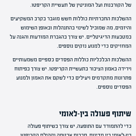
של הקורבנות ועל המוניטין של תעשיית הקריפטו.
ההשלכות החברתיות כוללות חשש מוגבר בקרב המשקיעים
והיזמים, מה שמוביל לשינוי בהתנהלות ובאופן השימוש
במטבעות הדיגיטליים. יש צורך בהגברת המודעות והגנה על
המחזיקים כדי למנוע נזקים נוספים.
ההשלכות הכלכליות כוללות הפסדים כספיים משמעותיים
וירידה באמון הציבור בתעשיית הקריפטו. יש צורך בפיתוח
פתרונות מתקדמים ויעילים כדי לשקם את האמון ולמנוע
הפסדים נוספים.
שיתוף פעולה בין-לאומי
כדי להתמודד עם התופעה, יש צורך בשיתוף פעולה
בין-לאומי בין מדינות, חברות אבטחה וקהילת הקריפטו.