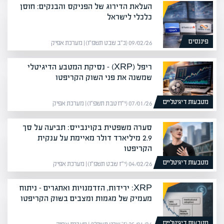
העלאת הדירוג של הפניקס והבנקים: חוסן
כלכלי לישראל
פיננסים
09/02/26 (כ״ב שבט תשפ״ו) | מערכת אפיק
ריפל (XRP) – נסיקת המטבע הדיגיטלי
שמשנה את פני השוק הקריפטו
מטבעות דיגיטליים
07/01/26 (י״ח טבת תשפ״ו) | מערכת אפיק
סערה משפטית בקוינבייס: תביעה על סך
2.9 מיליארד דולר מאיימת על ענקית
הקריפטו
מטבעות דיגיטליים
04/02/26 (י״ז שבט תשפ״ו) | מערכת אפיק
XRP: ירידות, הזדמנויות ואתגרים – ניתוח
מעמיק של מגמות ומצבים בשוק הקריפטו
מטבעות דיגיטליים