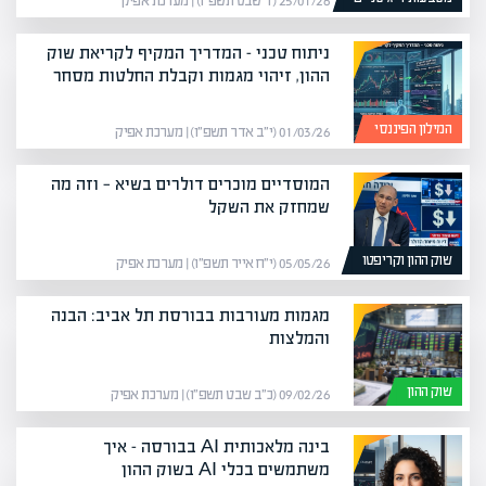
25/01/26 (ז׳ שבט תשפ״ו) | מערכת אפיק
ניתוח טכני – המדריך המקיף לקריאת שוק
ההון, זיהוי מגמות וקבלת החלטות מסחר
המילון הפיננסי
01/03/26 (י״ב אדר תשפ״ו) | מערכת אפיק
המוסדיים מוכרים דולרים בשיא — וזה מה
שמחזק את השקל
שוק ההון וקריפטו
05/05/26 (י״ח אייר תשפ״ו) | מערכת אפיק
מגמות מעורבות בבורסת תל אביב: הבנה
והמלצות
שוק ההון
09/02/26 (כ״ב שבט תשפ״ו) | מערכת אפיק
בינה מלאכותית AI בבורסה – איך
משתמשים בכלי AI בשוק ההון