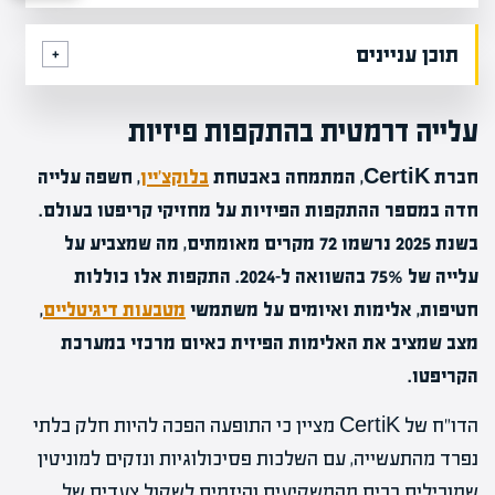
תוכן עניינים
עלייה דרמטית בהתקפות פיזיות
חברת CertiK, המתמחה באבטחת
בלוקצ'יין
, חשפה עלייה
חדה במספר ההתקפות הפיזיות על מחזיקי קריפטו בעולם.
בשנת 2025 נרשמו 72 מקרים מאומתים, מה שמצביע על
עלייה של 75% בהשוואה ל-2024. התקפות אלו כוללות
חטיפות, אלימות ואיומים על משתמשי
מטבעות דיגיטליים
,
מצב שמציב את האלימות הפיזית כאיום מרכזי במערכת
הקריפטו.
הדו"ח של CertiK מציין כי התופעה הפכה להיות חלק בלתי
נפרד מהתעשייה, עם השלכות פסיכולוגיות ונזקים למוניטין
שמובילים רבים מהמשקיעים והיזמים לשקול צעדים של