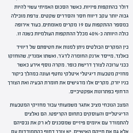
דולר בהתקפות פיזיות, כאשר הסכום האמיתי עשוי להיות
גבוה יותר עקב דיווח חסר והסדרים שקטים. צרפת מובילה
במספר ההתקפות עם 19 מקרים מאומתים, בעוד אירופה
כולה היוותה כ-40% מכלל ההתקפות העולמיות בשנה זו.
בין המקרים הבולטים ניתן למנות את חטיפתם של דיוויד
באלנד, מייסד ארנק החומרה לדג'ר, ואשתו אמנדין, שהוחזקו
כבני ערובה לצורך דרישת כופר. מקרה נוסף אירע כאשר
מחזיק מטבעות דיגיטלי איטלקי נחטף ועונה במהלך ביקור
בניו יורק. מקרים אלו מדגישים את חומרת הבעיה ואת הצורך
הדחוף בפתרונות אפקטיביים.
המצב הנוכחי מציב אתגר משמעותי עבור מחזיקי המטבעות
הדיגיטליים והעוסקים בתחום הקריפטו. הם נאלצים
להתמודד עם איומים פיזיים שמסכנים לא רק את נכסיהם
אלא גם את חייהם האישיים. יש צורך דחוף בהתמודדות עם