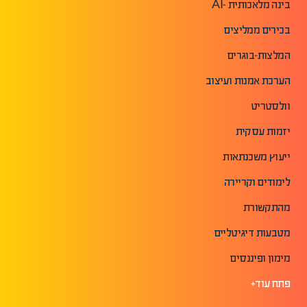
בינה מלאכותית -AI
בכירים ממליצים
המלצות-בוגרים
הערכת אמנות ועיצוב
וולסטריט
יזמות עסקית
ייעוץ משכנתאות
לימודים וקריירה
מהתקשורת
מטבעות דיגיטליים
מימון ופיננסים
פתח עוד+