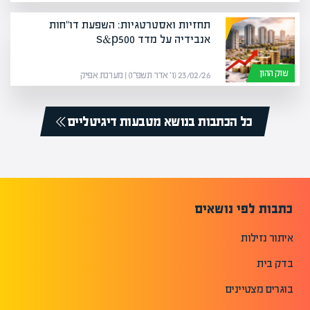
תחזיות ואסטרטגיות: השפעת דו"חות
אנבידיה על מדד s&p500
שוק ההון
23/02/26 (ו׳ אדר תשפ״ו) | מערכת אפיק
כל הכתבות בנושא מטבעות דיגיטליים
כתבות לפי נושאים
איתור נזילות
בדק בית
בוגרים מצטיינים