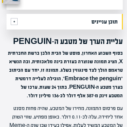
תוכן עניינים
עליית הערך של מטבע ה-PENGUIN
בסוף השבוע האחרון, פוסט של הבית הלבן ברשת החברתית
X, הציג תמונה שנוצרה בעזרת בינה מלאכותית, ובה הנשיא
טראמפ הולך לצד פינגווין בשלג. תמונה זו, יחד עם הכיתוב
"Embrace the penguin", הובילה לעלייה דרמטית
בערך מטבע ה-PENGUIN. בתוך 24 שעות, ערכו של
המטבע זינק מ-387 אלף דולר לכ-136 מיליון דולר.
עם פרסום התמונה, מחירו של המטבע, שהיה פחות מסנט
אחד ליחידה, עלה לכ-0.11 דולר. באופן מפתיע, שווי השוק
של המטבע המשיך לעלות, אפילו בעידן שבו שוק ה-Meme