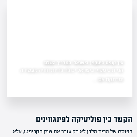
כמה עולה לכרות ביטקוין: האם זה עדיין משתלם?
יך השלם
כריית ביטקוין היא תהליך יקר ומורכב, שמשתנה
חוויה מעשירה
תכופות בהתאם…
הקשר בין פוליטיקה לפינגווינים
הפוסט של הבית הלבן לא רק עורר את שוק הקריפטו, אלא