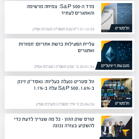
מדד ה-S&P 500: צמיחה מרשימה
והאתגרים לעתיד
וולסטריט
31/12/25 (י״א טבת תשפ״ו) | מערכת אפיק
עליית הפעילות ברשת אתריום: תמורות
ואתגרים
מטבעות דיגיטליים
20/01/26 (ב׳ שבט תשפ״ו) | מערכת אפיק
וול סטריט ננעלה בעליות: נאסד"ק זינק
ב-1.6%, S&P 500 עלה ב-1.1%
וולסטריט
23/04/26 (ו׳ אייר תשפ״ו) | מערכת אפיק
קורס שוק ההון – כל מה שצריך לדעת כדי
להשקיע בצורה נכונה