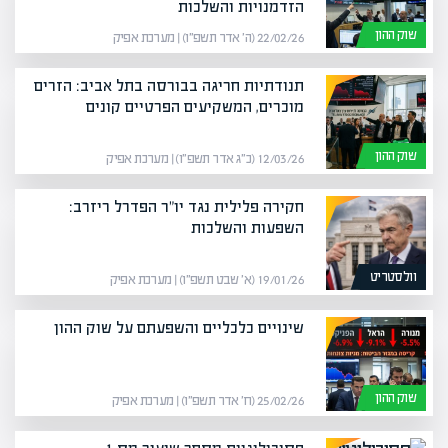
הזדמנויות והשלכות
שוק ההון
22/02/26 (ה׳ אדר תשפ״ו) | מערכת אפיק
תנודתיות חריגה בבורסה בתל אביב: הזרים
מוכרים, המשקיעים הפרטיים קונים
שוק ההון
12/03/26 (כ״ג אדר תשפ״ו) | מערכת אפיק
חקירה פלילית נגד יו"ר הפדרל ריזרב:
השפעות והשלכות
וולסטריט
19/01/26 (א׳ שבט תשפ״ו) | מערכת אפיק
שינויים כלכליים והשפעתם על שוק ההון
שוק ההון
25/02/26 (ח׳ אדר תשפ״ו) | מערכת אפיק