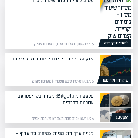
פסיכולוגיית מסחר שיעור מס 1
לימודים וקריירה
06/12/16 (ו׳ כסלו תשע״ז) | מערכת אפיק
שוק הקריפטו בירידות: ניתוח ומבט לעתיד
שוק ההון וקריפטו
01/02/26 (ט״ו שבט תשפ״ו) | מערכת אפיק
פלטפורמת Bitget: מסחר בקריפטו עם
אחריות חברתית
Crypto
10/01/26 (כ״ב טבת תשפ״ו) | מערכת אפיק
מניית ערך מול מניית צמיחה: מה עדיף —