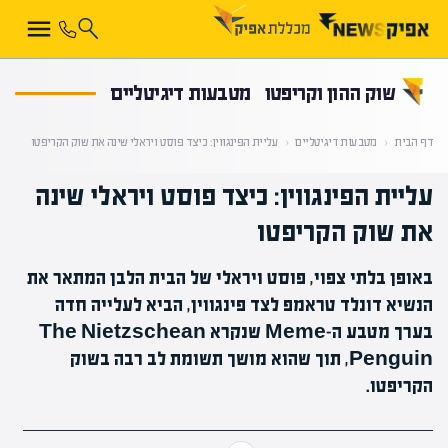
קראת 0% מתוך הכתבה
שוק ההון וקריפטו
מטבעות דיגיטליים
דף הבית
‹
מטבעות דיגיטליים
‹
עליית הפינגווין: כיצד פוסט ויראלי שינה את שוק הקריפטו
עליית הפינגווין: כיצד פוסט ויראלי שינה
את שוק הקריפטו
באופן בלתי צפוי, פוסט ויראלי של הבית הלבן המתאר את
הנשיא דונלד טראמפ לצד פינגווין, הביא לעלייה חדה
בערך מטבע ה-Meme שנקרא The Nietzschean
Penguin, תוך שהוא מושך תשומת לב רבה בשוק
הקריפטו.