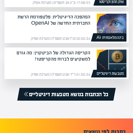
שוק ההון וקריפטו
17/08/25 (כ״ג אב תשפ״ה) | מערכת אפיק
המהפכה הדיגיטלית: פלטפורמת הרשת
החברתית החדשה של OpenAI
בינה מלאכותית -AI
02/02/26 (ט״ו שבט תשפ״ו) | מערכת אפיק
הקריסה הגדולה של הביטקוין: מה גורם
למשקיעים לברוח מהקריפטו?
מטבעות דיגיטליים
01/02/26 (י״ד שבט תשפ״ו) | מערכת אפיק
כל הכתבות בנושא מטבעות דיגיטליים
כתבות לפי נושאים