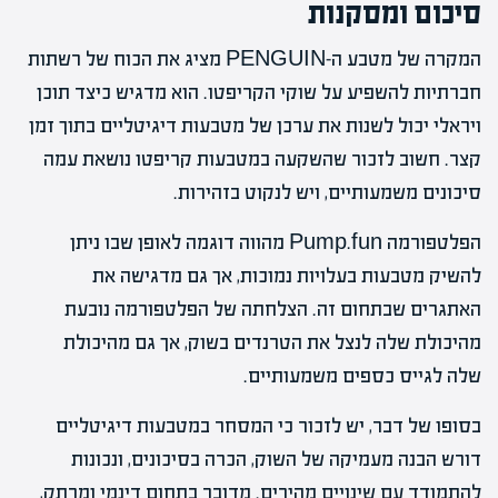
סיכום ומסקנות
המקרה של מטבע ה-PENGUIN מציג את הכוח של רשתות
חברתיות להשפיע על שוקי הקריפטו. הוא מדגיש כיצד תוכן
ויראלי יכול לשנות את ערכן של מטבעות דיגיטליים בתוך זמן
קצר. חשוב לזכור שהשקעה במטבעות קריפטו נושאת עמה
סיכונים משמעותיים, ויש לנקוט בזהירות.
הפלטפורמה Pump.fun מהווה דוגמה לאופן שבו ניתן
להשיק מטבעות בעלויות נמוכות, אך גם מדגישה את
האתגרים שבתחום זה. הצלחתה של הפלטפורמה נובעת
מהיכולת שלה לנצל את הטרנדים בשוק, אך גם מהיכולת
שלה לגייס כספים משמעותיים.
בסופו של דבר, יש לזכור כי המסחר במטבעות דיגיטליים
דורש הבנה מעמיקה של השוק, הכרה בסיכונים, ונכונות
להתמודד עם שינויים מהירים. מדובר בתחום דינמי ומרתק,