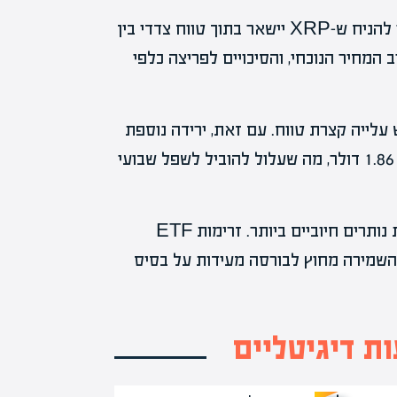
במבט קדימה לחמש עד שבע ימי המסחר הבאים, סביר להניח ש-XRP יישאר בתוך טווח צדדי בין
כזת סביב המחיר הנוכחי, והסיכויים לפריצה כלפי
ייתכן שתתרחש עלייה קצרת טווח. עם זאת, ירידה נוספת
סבירה יותר אם הנכס יחליק מתחת לאזור התמיכה של 1.86 דולר, מה שעלול להוביל לשפל שבועי
אנליסטים מסבירים כי למרות הירידה הנוכחית, היסודות נותרים חיוביים ביותר. זרימות ETF
 השמירה מחוץ לבורסה מעידות על בסיס
ת דיגיטליים