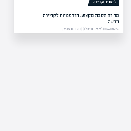
לימודים וקריירה
מה זה הסבת מקצוע: הזדמנויות לקריירה
חדשה
04/08/26 (כ״א אב תשפ״ו) | מערכת אפיק
?
שמשתנה תכופות בהתאם למחירים,
וחן את העלויות, ההשפעות…