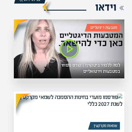
וידאו
מטבעות דיגיטליים
למה ללמוד ביטקוין? | קורס מסחר
במטבעות וירטואליים
שמאות מקרקעין