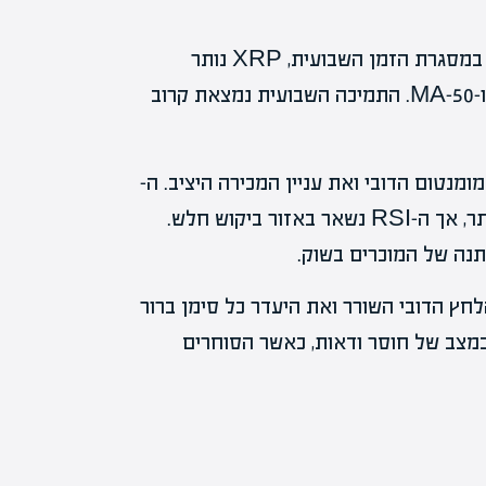
למרות ההתפתחויות החיוביות, המומנטום הדובי נמשך. במסגרת הזמן השבועית, XRP נותר
מתחת לכל הממוצעים הנעים העיקריים, כולל MA-20 ו-MA-50. התמיכה השבועית נמצאת קרוב
MA ו-ADX, מאשרים את המומנטום הדובי ואת עניין המכירה היציב. ה-
Stochastic RSI וה-CCI הראו קריאות של מכירה יתר, אך ה-RSI נשאר באזור ביקוש חלש.
חץ הדובי השורר ואת היעדר כל סימן ברור
במצב של חוסר ודאות, כאשר הסוחרים