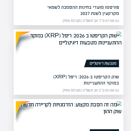
פורסמו מועדי בחינות ההסמכה לשמאי
מקרקעין לשנת 2027
07/08/26 (כ״ד אב תשפ״ו) | מערכת אפיק
מטבעות דיגיטליים
שוק הקריפטו ב-2026: ריפל (XRP)
במוקד ההתעניינות
05/08/26 (כ״ב אב תשפ״ו) | מערכת אפיק