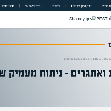
 רכוש
שוק ההון וקריפטו
ביטוח
נדל”ן בישראל
נדל״ן חו״ל
ויות ואתגרים – ניתוח מעמיק 