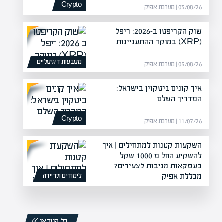
Crypto
03/08/26 | מערכת אפיק
שוק הקריפטו ב-2026: ריפל
(XRP) במוקד ההתעניינות
מטבעות דיגיטליים
05/08/26 | מערכת אפיק
איך קונים ביטקוין בישראל:
המדריך השלם
Crypto
11/07/26 | מערכת אפיק
השקעות קטנות למתחילים | איך
להשקיע החל מ 1000 שקל
בעסקאות מניבות לצעירים? –
מכללת אפיק
לימודים וקריירה
21/08/22 | יעקב חזן
כל הוידאו