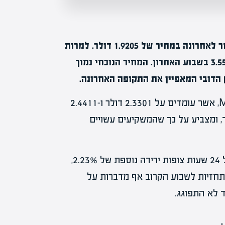
, אחד מהמטבעות הדיגיטליים הפופולריים, נסחר לאחרונה במחיר של 1.9205 דולר. למרות
התפתחויות חיוביות בשוק, המטבע חווה ירידה של 3.55% בשבוע האחרון. המחיר הנוכחי נמוך
הדובי המאפיין את התקופה האחרונה.
המחיר הנוכחי נמצא הרבה מתחת ל-MA-20 ול-MA-50, אשר עומדים על 2.3301 דולר ו-2.4411
, ומצביע על כך שהמשקיעים עשויים
בטווח של 24 שעות צופות ירידה נוספת של 2.23%,
תחזית ל-48 שעות מצפה לירידה של 6.84%. התחזיות לשבוע הקרוב אף מדברות על