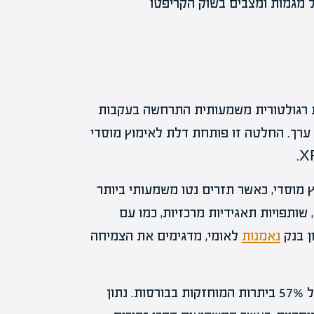
דשות טובות עבור XRP. התפתחות רגולטורית משמעותית התרחשה בעקבות
 ה-SEC, שהכריז כי XRP אינו נייר ערך. החלטה זו פותחת דלת לאימוץ מוסדי
 מוסדי, כאשר תזרים נטו משמעותי ביותר
ליארד דולר נכנס לשוק ה-XRP. בנוסף, שותפויות תאגידיות מרכזיות, כמו עם
נאמנות
לאומי, מדגימים את הצמיחה
נתונים מהבלוקצ'יין תומכים במגמה זו ומראים ירידה של 57% ביתרות המוחזקות בבורסות. נתון