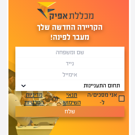
הקריירה החדשה שלך
מעבר לפינה!
אני מסכים/ה
תנאי
מדיניות
ול-
.
ל-
השימוש
הפרטיות
שלח