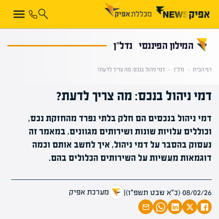
קראת 0% מתוך הכתבה
המילון הפיננסי
נדל"ן
דף הבית
‹
נדל"ן
‹
דמי ניהול בנכס: מה צריך לדעת?
דמי ניהול בנכס: מה צריך לדעת?
דמי ניהול בנכסים הם חלק בלתי נפרד מהחזקת נכס,
וכוללים עלויות שונות ושירותים מגוונים. במאמר זה
נעסוק בהסבר על דמי ניהול, איך לחשב אותם וכמה
דוגמאות מעשיות על השירותים הכלולים בהם.
מערכת אפיק
08/02/26 (כ״א שבט תשפ״ו)
|