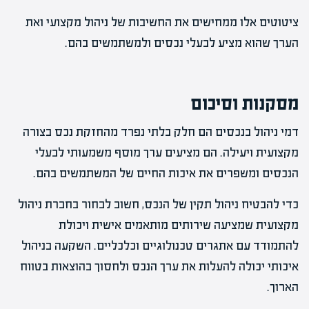
ציטוטים אלו ממחישים את החשיבות של ניהול מקצועי ואת
הערך שהוא מציע לבעלי נכסים ולמשתמשים בהם.
מסקנות וסיכום
דמי ניהול בנכסים הם חלק בלתי נפרד מהחזקת נכס בצורה
מקצועית ויעילה. הם מציעים ערך מוסף משמעותי לבעלי
הנכסים ומשפרים את איכות החיים של המשתמשים בהם.
כדי להבטיח ניהול תקין של הנכס, חשוב לבחור בחברת ניהול
מקצועית שמציעה שירותים מותאמים אישית ויכולת
להתמודד עם אתגרים טכנולוגיים וכלכליים. השקעה בניהול
איכותי יכולה להעלות את ערך הנכס ולחסוך בהוצאות בטווח
הארוך.