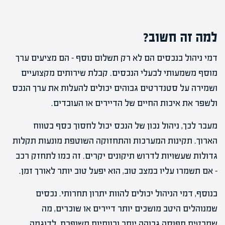
למה זה חשוב?
דמי ניהול בנכסים הם לא רק תשלום נוסף – הם מציעים ערך
מוסף משמעותי לבעלי הנכסים. קבלת שירותים מקצועיים
ושמירה על סטנדרטים גבוהים יכולים להעלות את ערך הנכס
ולשפר את איכות החיים של הדיירים או העובדים.
מעבר לכך, ניהול נכון של הנכס יכול לחסוך כסף בטווח
הארוך. תקינות המערכות והתחזוקה השוטפת מונעות תקלות
גדולות שעשויות לדרוש תיקונים יקרים. זה כמו לתחזק רכב
– אם תשמרו עליו במצב טוב, הוא יפעל טוב יותר לאורך זמן.
בנוסף, דמי הניהול יכולים להוות יתרון תחרותי. נכסים
שמנוהלים היטב מושכים יותר דיירים או שוכרים, מה
שמבטיח תפוסה גבוהה יותר ורווחיות משופרת. לדוגמה,