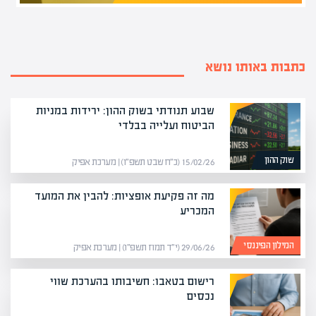
כתבות באותו נושא
שבוע תנודתי בשוק ההון: ירידות במניות
הביטוח ועלייה בבלדי
שוק ההון
15/02/26 (כ״ח שבט תשפ״ו) | מערכת אפיק
מה זה פקיעת אופציות: להבין את המועד
המכריע
המילון הפיננסי
29/06/26 (י״ד תמוז תשפ״ו) | מערכת אפיק
רישום בטאבו: חשיבותו בהערכת שווי
נכסים