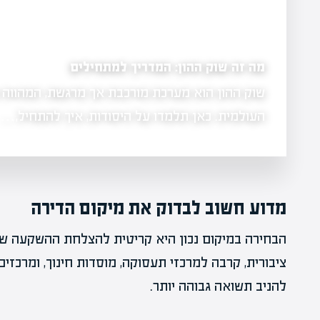
מה זה פקיעת אופציות: להבין את המועד המכריע
מה זה פקיעת אופציות - פקיעת אופציות היא הרגע
 בכלכלה
לסיומה ואין לה ערך נוסף. זהו…
מדוע חשוב לבדוק את מיקום הדירה
הבחירה במיקום נכון היא קריטית להצלחת ההשקעה של
ציבורית, קרבה למרכזי תעסוקה, מוסדות חינוך, ומרכזים
להניב תשואה גבוהה יותר.