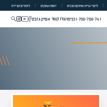
ליקויי בנייה ואחזקת מבנים
יזמות ועסקים
לימודים וקריירה
צרו קשר
1-700-700-741
כניסה
אפיק ג'ובס