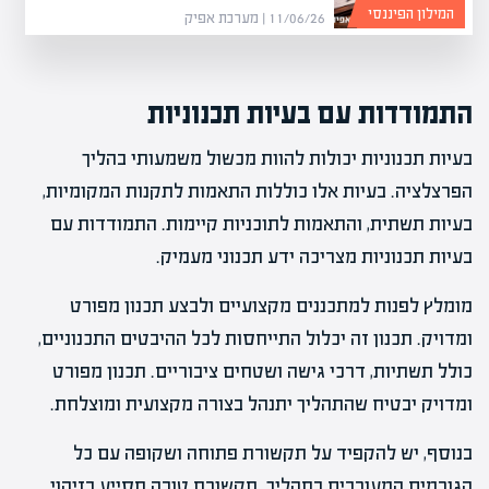
המילון הפיננסי
11/06/26 | מערכת אפיק
התמודדות עם בעיות תכנוניות
בעיות תכנוניות יכולות להוות מכשול משמעותי בהליך
הפרצלציה. בעיות אלו כוללות התאמות לתקנות המקומיות,
בעיות תשתית, והתאמות לתוכניות קיימות. התמודדות עם
בעיות תכנוניות מצריכה ידע תכנוני מעמיק.
מומלץ לפנות למתכננים מקצועיים ולבצע תכנון מפורט
ומדויק. תכנון זה יכלול התייחסות לכל ההיבטים התכנוניים,
כולל תשתיות, דרכי גישה ושטחים ציבוריים. תכנון מפורט
ומדויק יבטיח שהתהליך יתנהל בצורה מקצועית ומוצלחת.
בנוסף, יש להקפיד על תקשורת פתוחה ושקופה עם כל
הגורמים המעורבים בתהליך. תקשורת טובה תסייע בזיהוי