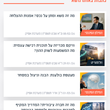
כתבות באותו נושא
מה זה משא ומתן על נכס? אמנות ההצלחה
המילון הפיננסי
08/02/26 (כ״א שבט תשפ״ו) | מערכת אפיק
וויקס מכריזה על תוכנית רכישה עצמית:
מה המשמעות לשוק ההון?
וולסטריט
29/01/26 (י״א שבט תשפ״ו) | מערכת אפיק
מעטפת בולענת: הבנה וניצול במסחר
המילון הפיננסי
01/03/26 (י״ב אדר תשפ״ו) | מערכת אפיק
מה זה חברה ציבורית? המדריך המקיף
לחברות ציבוריות ולמסחר בבורסה