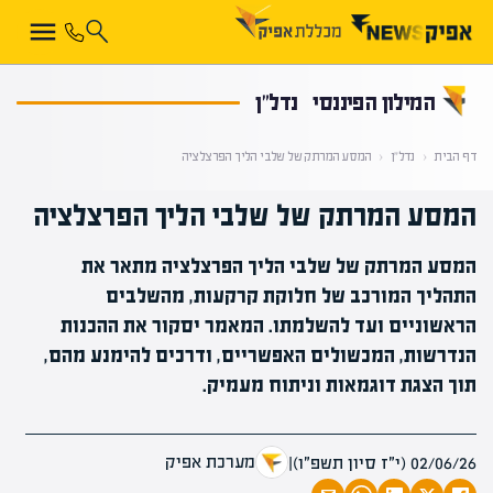
קראת 0% מתוך הכתבה
המילון הפיננסי
נדל"ן
דף הבית
‹
נדל"ן
‹
המסע המרתק של שלבי הליך הפרצלציה
המסע המרתק של שלבי הליך הפרצלציה
המסע המרתק של שלבי הליך הפרצלציה מתאר את
התהליך המורכב של חלוקת קרקעות, מהשלבים
הראשוניים ועד להשלמתו. המאמר יסקור את ההכנות
הנדרשות, המכשולים האפשריים, ודרכים להימנע מהם,
תוך הצגת דוגמאות וניתוח מעמיק.
מערכת אפיק
02/06/26 (י״ז סיון תשפ״ו)
|