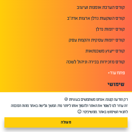
קורס הערכת אומנות ועיצוב
קורס השקעות נדלן ארצות ארה"ב
קורס יזמות נדלן
קורס יזמות עסקית והקמת עסק
קורס ייעוץ משכנתאות
קורס מזכירות בכירה וניהול לשכה
פתח עוד+
שימושי
עמוד הבית
רק הודעה קטנה: אנחנו משתמשים בעוגיות 🍪
זה עוזר לנו לשפר את האתר ולהפוך אותו ליותר נוח. המשך גלישה באתר מהוה הסכמה
אודות אפיק
לתנאי השימוש באתר. ממשיכים? 😉
מכללת אפיק
מעולה
אפיק בתקשורת