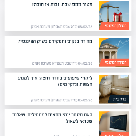
פטור ממס שבח: זכות או חובה?
המילון הפיננסי
08/02/26 (כ״א שבט תשפ״ו) | מערכת אפיק
מה זה בנקים ותפקידם בשוק הפיננסי?
המילון הפיננסי
04/02/26 (י״ז שבט תשפ״ו) | מערכת אפיק
ליקויי שיפועים בחדר רחצה: איך למנוע
הצפות ונזקי מים?
בדק בית
03/02/26 (ט״ז שבט תשפ״ו) | מערכת אפיק
האם מסחר יומי מתאים למתחילים: שאלות
שכדאי לשאול