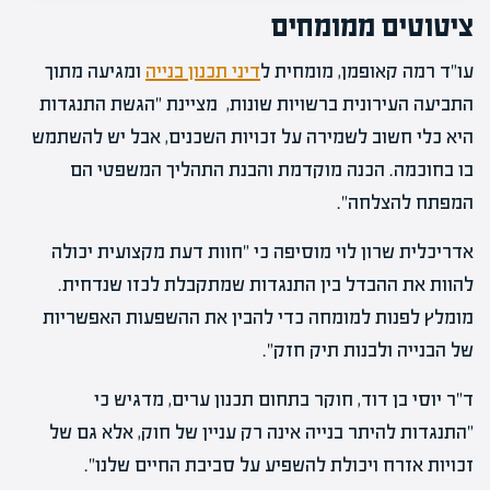
ציטוטים ממומחים
עו"ד רמה קאופמן, מומחית ל
דיני תכנון בנייה
ומגיעה מתוך
התביעה העירונית ברשויות שונות, מציינת "הגשת התנגדות
היא כלי חשוב לשמירה על זכויות השכנים, אבל יש להשתמש
בו בחוכמה. הכנה מוקדמת והבנת התהליך המשפטי הם
המפתח להצלחה".
אדריכלית שרון לוי מוסיפה כי "חוות דעת מקצועית יכולה
להוות את ההבדל בין התנגדות שמתקבלת לכזו שנדחית.
מומלץ לפנות למומחה כדי להבין את ההשפעות האפשריות
של הבנייה ולבנות תיק חזק".
ד"ר יוסי בן דוד, חוקר בתחום תכנון ערים, מדגיש כי
"התנגדות להיתר בנייה אינה רק עניין של חוק, אלא גם של
זכויות אזרח ויכולת להשפיע על סביבת החיים שלנו".