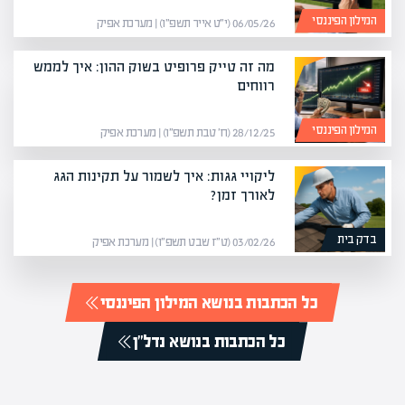
המילון הפיננסי
06/05/26 (י״ט אייר תשפ״ו) | מערכת אפיק
מה זה טייק פרופיט בשוק ההון: איך לממש
רווחים
המילון הפיננסי
28/12/25 (ח׳ טבת תשפ״ו) | מערכת אפיק
ליקויי גגות: איך לשמור על תקינות הגג
לאורך זמן?
בדק בית
03/02/26 (ט״ז שבט תשפ״ו) | מערכת אפיק
כל הכתבות בנושא המילון הפיננסי
כל הכתבות בנושא נדל"ן