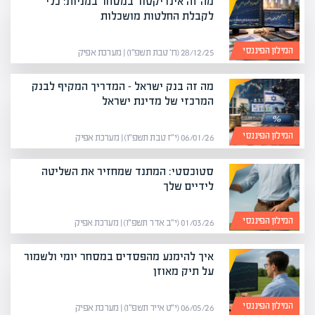
מה זה אינדיקטור במסחר במניות: כלי
לקבלת החלטות מושכלות
המילון הפיננסי
28/12/25 (ח׳ טבת תשפ״ו) | מערכת אפיק
מה זה בנק ישראל – המדריך המקיף לבנק
המרכזי של מדינת ישראל
המילון הפיננסי
06/01/26 (י״ז טבת תשפ״ו) | מערכת אפיק
סטוכסטי: המתנד שמחזיר את השליטה
לידיים שלך
המילון הפיננסי
01/03/26 (י״ב אדר תשפ״ו) | מערכת אפיק
איך להימנע מהפסדים במסחר יומי ולשמור
על תיק מאוזן
המילון הפיננסי
06/05/26 (י״ט אייר תשפ״ו) | מערכת אפיק