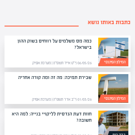
כתבות באותו נושא
כמה מס משלמים על רווחים בשוק ההון
בישראל?
המילון הפיננסי
06/05/26 (י״ט אייר תשפ״ו) | מערכת אפיק
שבירת תמיכה: מה זה ומה קורה אחריה
המילון הפיננסי
01/03/26 (י״ב אדר תשפ״ו) | מערכת אפיק
חוות דעת הנדסית לליקויי בנייה: למה היא
חשובה?