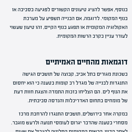
בנוסף, אפשר להציג טיעונים הקשורים לפגיעה בסביבה או
בנוף המקומי. לדוגמה, אם הבנייה תשפיע על מערכת
האקולוגיה המקומית או תפגע בנוף הקיים, זהו טיעון שעשוי
לעורר עניין בקרב הרשות המקומית.
דוגמאות מהחיים האמיתיים
בשכונת מגורים בתל אביב, קבוצה של תושבים הגישה
התנגדות לבנייה של מגדל רב קומות בטענה כי הוא יחסום
את הנוף לים. הם הצליחו בזכות התמדה והצגת חוות דעת
של מומחים בתחום האדריכלות והנדסה סביבתית.
במקרה אחר בירושלים, תושבים התנגדו להרחבת מרכז
מסחרי בטענה שהדבר יגרום לעומסי תנועה ולרעש מוגבר.
לאחר הדיון, הרשות המקומית החליטה להגביל את שעות