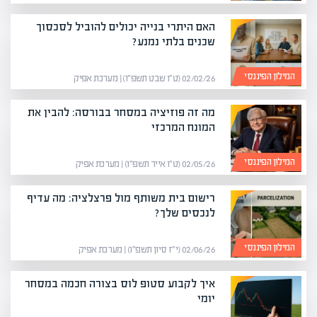
האם היתרי בנייה יכולים להוביל לסכסוך
שכנים בלתי נמנע?
המילון הפיננסי
02/02/26 (ט״ו שבט תשפ״ו) | מערכת אפיק
מה זה פוזיציה במסחר בבורסה: להבין את
המונח המרכזי
המילון הפיננסי
02/05/26 (ט״ו אייר תשפ״ו) | מערכת אפיק
רישום בית משותף מול פרצלציה: מה עדיף
לנכסים שלך?
המילון הפיננסי
02/06/26 (י״ז סיון תשפ״ו) | מערכת אפיק
איך לקבוע סטופ לוס בצורה חכמה במסחר
יומי