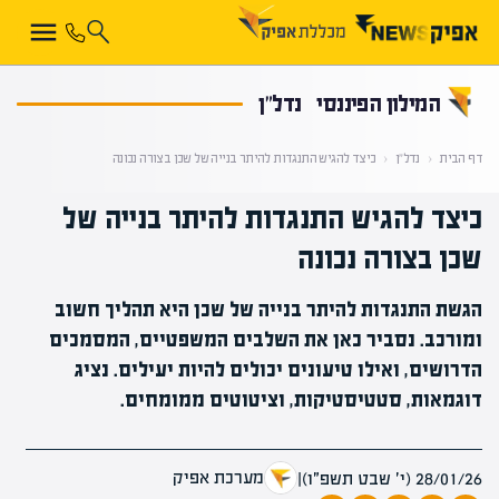
קראת 0% מתוך הכתבה
המילון הפיננסי
נדל"ן
דף הבית
‹
נדל"ן
‹
כיצד להגיש התנגדות להיתר בנייה של שכן בצורה נכונה
כיצד להגיש התנגדות להיתר בנייה של
שכן בצורה נכונה
הגשת התנגדות להיתר בנייה של שכן היא תהליך חשוב
ומורכב. נסביר כאן את השלבים המשפטיים, המסמכים
הדרושים, ואילו טיעונים יכולים להיות יעילים. נציג
דוגמאות, סטטיסטיקות, וציטוטים ממומחים.
מערכת אפיק
28/01/26 (י׳ שבט תשפ״ו)
|