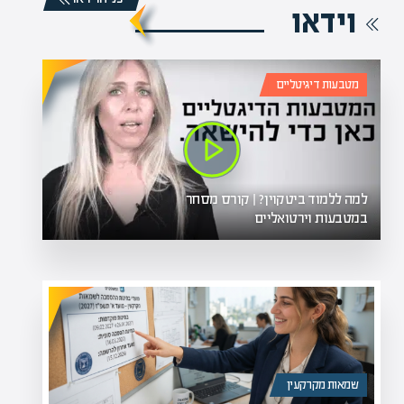
וידאו
מטבעות דיגיטליים
למה ללמוד ביטקוין? | קורס מסחר
במטבעות וירטואליים
שמאות מקרקעין