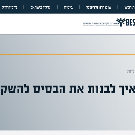
 רכוש
שוק ההון וקריפטו
ביטוח
נדל”ן בישראל
נדל״ן חו״ל
צלחת
 איך לבנות את הבסיס להשק