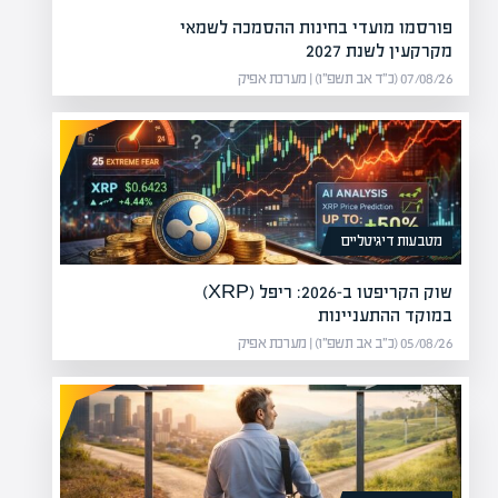
פורסמו מועדי בחינות ההסמכה לשמאי
מקרקעין לשנת 2027
07/08/26 (כ״ד אב תשפ״ו) | מערכת אפיק
מטבעות דיגיטליים
שוק הקריפטו ב-2026: ריפל (XRP)
במוקד ההתעניינות
05/08/26 (כ״ב אב תשפ״ו) | מערכת אפיק