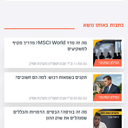
כתבות באותו נושא
מה זה מדד MSCI World? מדריך מקיף
למשקיעים
המילון הפיננסי
11/02/26 (כ״ד שבט תשפ״ו) | מערכת אפיק
תקנים בשמאות רכוש: למה הם חשובים?
המילון הפיננסי
03/02/26 (ט״ז שבט תשפ״ו) | מערכת אפיק
מה זה בורסה? הבסיס, הדמויות והכללים
שמנהלים את שוק ההון