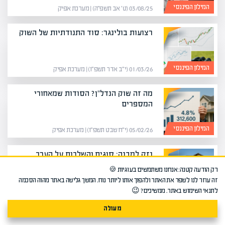
המילון הפיננסי
03/08/25 (ט׳ אב תשפ״ה) | מערכת אפיק
רצועות בולינגר: סוד התנודתיות של השוק
המילון הפיננסי
01/03/26 (י״ב אדר תשפ״ו) | מערכת אפיק
מה זה שוק הנדל"ן? הסודות שמאחורי
המספרים
המילון הפיננסי
05/02/26 (י״ח שבט תשפ״ו) | מערכת אפיק
נזק למבנה: סוגים והשלכות על הערך
רק הודעה קטנה: אנחנו משתמשים בעוגיות 🍪
זה עוזר לנו לשפר את האתר ולהפוך אותו ליותר נוח. המשך גלישה באתר מהוה הסכמה
המילון הפיננסי
03/02/26 (ט״ז שבט תשפ״ו) | מערכת אפיק
לתנאי השימוש באתר. ממשיכים? 😉
מעולה
מה זה דיפלציה – הסבר מקיף על ירידת