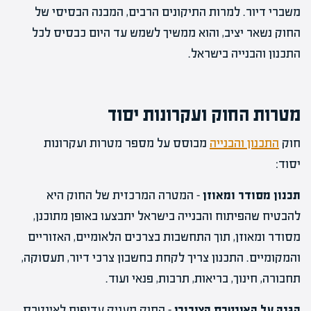
משברי דיור. למרות התיקונים הרבים, המבנה הבסיסי של
החוק נשאר יציב, והוא ממשיך לשמש עד היום כבסיס לכל
התכנון והבנייה בישראל.
מטרות החוק ועקרונות יסוד
חוק
התכנון והבנייה
מבוסס על מספר מטרות ועקרונות
יסוד:
תכנון מסודר ומאוזן
– המטרה המרכזית של החוק היא
להבטיח שהפיתוח והבנייה בישראל יתבצעו באופן מתוכנן,
מסודר ומאוזן, תוך התחשבות בצרכים הלאומיים, האזוריים
והמקומיים. התכנון צריך לקחת בחשבון צרכי דיור, תעסוקה,
תחבורה, חינוך, בריאות, תרבות, פנאי ועוד.
הגנה על האינטרס הציבורי
– החוק מעניק עדיפות לאינטרס