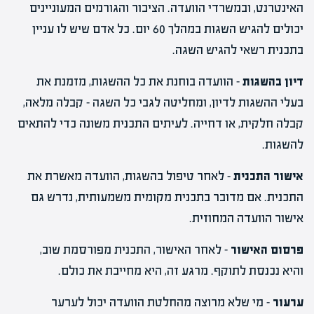
האינטרנט, ובמשרדי הוועדה. הציבור והגורמים המעוניינים
יכולים להגיש השגות במהלך 60 יום. כל אדם שיש לו עניין
בתכנית רשאי להגיש השגה.
דיון בהשגות
– הוועדה בוחנת את כל ההשגות, מזמנת את
בעלי ההשגות לדיון, ומחליטה לגבי כל השגה – קבלה מלאה,
קבלה חלקית, או דחייה. לעיתים התכנית משונה כדי להתאים
להשגות.
אישור התכנית
– לאחר טיפול בהשגות, הוועדה מאשרת את
התכנית. אם מדובר בתכנית מקומית משמעותית, נדרש גם
אישור הוועדה המחוזית.
פרסום האישור
– לאחר האישור, התכנית מפורסמת שוב,
והיא נכנסת לתוקף. מרגע זה, היא מחייבת את כולם.
ערעור
– מי שלא מרוצה מהחלטת הוועדה יכול לערער