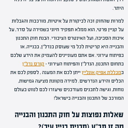
היתר.
למרות שהחוק זכה לביקורת על איטיות, מורכבות והגבלות
על קניין פרטי, הוא ממלא תפקיד חיוני בשמירה על סדר, על
איכות הסביבה, ועל האינטרס הציבורי. הבנת חוק התכנון
והבנייה היא קריטית לכל מי שעוסק בנדל"ן, בבנייה, או
בפיתוח עירוני. אם אתם מעוניינים להעמיק את הידע שלכם
בתחום התכנון, הנדל"ן והפיתוח העירוני –
קורס נדל"ן
ב
מכללת אפיק אונליין
ייתן לכם את המענה , לספק לכם את
הכלים והידע הנדרשים. למידה מקוונת מציעה גמישות,
נוחות, וגישה לתכנים מעודכנים שיעזרו לכם לנווט בעולם
המורכב של התכנון והבנייה בישראל!
שאלות נפוצות על חוק התכנון והבנייה
מה זו תב"ע (תכנית בניין עיר)?