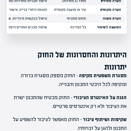
וועדה מחוזית
מחוז (6 מחוזות)
אישור תכניות מחוזיות ומקומיות
וועדה מקומית
עיר או מועצה מקומית
הוצאת היתרי בנייה, אישור תכניו
וועדת משנה
תחום ספציפי
טיפול בבקשות מזוריות, שימור, 
המועצה לשימור
כל המדינה
שימור מבנים ואתרים היסטוריים
היתרונות והחסרונות של החוק
יתרונות
מסגרת משפטית מקיפה
– החוק מספק מסגרת ברורה
ומקיפה לכל היבטי התכנון והבנייה.
הגנה על האינטרס הציבורי
– החוק מבטיח שהתכנון ישרת
את הציבור ולא רק אינטרסים פרטיים.
שקיפות ושיתוף ציבור
– החוק מאפשר לציבור להשפיע על
התכנון ולהגן על זכויותיו.