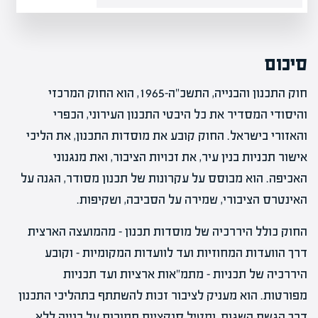
סיכום
חוק התכנון והבנייה, התשכ"ה-1965, הוא החוק המרכזי
והיסודי המסדיר את כל היבטי התכנון העירוני, הכפרי
והאזורי בישראל. החוק קובע את מוסדות התכנון, את הליכי
אישור תכניות בנין עיר, את זכויות הציבור, ואת מנגנוני
האכיפה. הוא מבוסס על עקרונות של תכנון מסודר, הגנה על
האינטרס הציבורי, שמירה על הסביבה, ושקיפות.
החוק כולל היררכיה של מוסדות תכנון – מהמועצה הארצית
דרך הוועדות המחוזיות ועד לוועדות המקומיות – וקובע
היררכיה של תכניות – מתמ"אות ארציות ועד תכניות
מפורטות. הוא מעניק לציבור זכות להשתתף בתהליכי התכנון
דרך הגשת השגות, ומטיל סנקציות חמורות על בנייה ללא