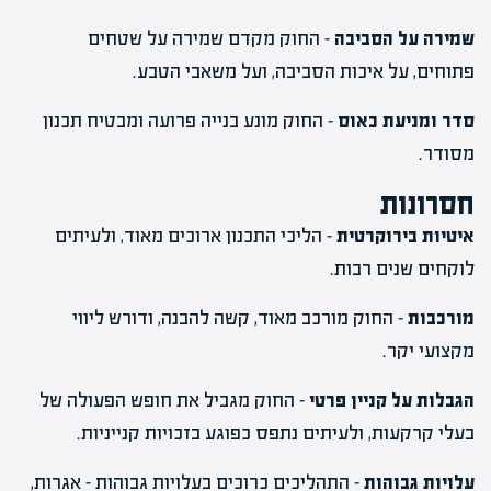
שמירה על הסביבה
– החוק מקדם שמירה על שטחים
פתוחים, על איכות הסביבה, ועל משאבי הטבע.
סדר ומניעת כאוס
– החוק מונע בנייה פרועה ומבטיח תכנון
מסודר.
חסרונות
איטיות בירוקרטית
– הליכי התכנון ארוכים מאוד, ולעיתים
לוקחים שנים רבות.
מורכבות
– החוק מורכב מאוד, קשה להבנה, ודורש ליווי
מקצועי יקר.
הגבלות על קניין פרטי
– החוק מגביל את חופש הפעולה של
בעלי קרקעות, ולעיתים נתפס כפוגע בזכויות קנייניות.
עלויות גבוהות
– התהליכים כרוכים בעלויות גבוהות – אגרות,