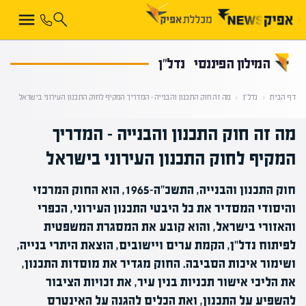
קראת 0% מתוך הכתבה
המילון הפיננסי
נדל"ן
דף הבית
‹
נדל"ן
‹
מה זה חוק התכנון והבנייה – המדריך המקיף לחוק התכנון העירוני בישראל
מה זה חוק התכנון והבנייה – המדריך
המקיף לחוק התכנון העירוני בישראל
חוק התכנון והבנייה, התשכ"ה-1965, הוא החוק המרכזי
והיסודי המסדיר את כל היבטי התכנון העירוני, הכפרי
והאזורי בישראל, והוא קובע את המסגרת המשפטית
לפיתוח נדל"ן, הקמת ערים ויישובים, הוצאת היתרי בנייה,
ושימור איכות הסביבה. החוק מגדיר את מוסדות התכנון,
את הליכי אישור תכניות בנין עיר, את זכויות הציבור
להשפיע על התכנון, ואת הכלים להגנה על האינטרס