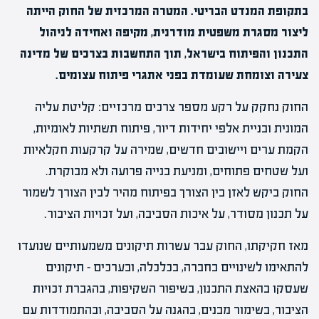
בתקופת המנדט הבריטי. המטרה המרכזית של החוק הייתה
ליצור מסגרת משפטית מודרנית, מקיפה ואחידה לניהול
התכנון והפיתוח בישראל, תוך התחשבות בצרכים של מדינה
צעירה וצומחת שעומדת בפני אתגרי פיתוח עצומים.
החוק נחקק על רקע מספר צרכים מרכזיים: קליטת עליה
המונית ובניית אלפי יחידות דיור, פיתוח תשתיות לאומיות,
הקמת ערים ויישובים חדשים, שמירה על קרקעות חקלאיות
ועל שטחים פתוחים, ומניעת בנייה פרועה ולא מבוקרת.
החוק ביקש לאזן בין הצורך בפיתוח מהיר לבין הצורך לשמור
על תכנון מסודר, על איכות הסביבה, ועל זכויות הציבור.
מאז חקיקתו, החוק עבר עשרות תיקונים משמעותיים שנועדו
להתאימו לשינויים בחברה, בכלכלה, ובערכים – תיקונים
שעסקו בהאצת התכנון, בשיפור השקיפות, בהגברת זכויות
הציבור, בשימור מבנים, בהגנה על הסביבה, ובהתמודדות עם