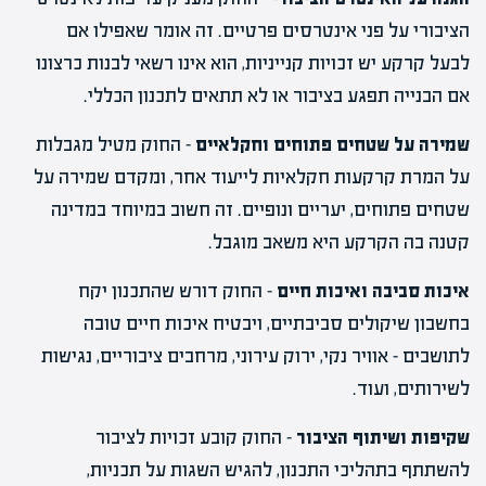
הציבורי על פני אינטרסים פרטיים. זה אומר שאפילו אם
לבעל קרקע יש זכויות קנייניות, הוא אינו רשאי לבנות כרצונו
אם הבנייה תפגע בציבור או לא תתאים לתכנון הכללי.
שמירה על שטחים פתוחים וחקלאיים
– החוק מטיל מגבלות
על המרת קרקעות חקלאיות לייעוד אחר, ומקדם שמירה על
שטחים פתוחים, יעריים ונופיים. זה חשוב במיוחד במדינה
קטנה בה הקרקע היא משאב מוגבל.
איכות סביבה ואיכות חיים
– החוק דורש שהתכנון יקח
בחשבון שיקולים סביבתיים, ויבטיח איכות חיים טובה
לתושבים – אוויר נקי, ירוק עירוני, מרחבים ציבוריים, נגישות
לשירותים, ועוד.
שקיפות ושיתוף הציבור
– החוק קובע זכויות לציבור
להשתתף בתהליכי התכנון, להגיש השגות על תכניות,