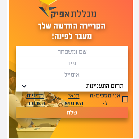
הקריירה החדשה שלך
מעבר לפינה!
אני מסכים/ה
תנאי
מדיניות
ול-
.
ל-
השימוש
הפרטיות
שלח