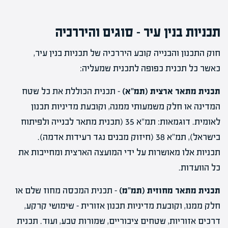
תכניות בנין עיר – סוגים והיררכיה
חוק התכנון והבנייה קובע היררכיה של תכניות בנין עיר,
כאשר כל תכנית כפופה לתכנית שמעליה:
תכנית מתאר ארצית (תמ"א)
– תכנית הכוללת את כל שטח
המדינה או חלק משמעותי ממנה, וקובעת מדיניות תכנון
לאומית. דוגמאות: תמ"א 35 (תכנית מתאר לבנייה ולפיתוח
בישראל), תמ"א 38 (חיזוק מבנים נגד רעידות אדמה).
תכניות אלו מאושרות על ידי המועצה הארצית ומחייבות את
כל הוועדות.
תכנית מתאר מחוזית (תמ"מ)
– תכנית המכסה מחוז שלם או
חלק ממנו, וקובעת מדיניות תכנון אזורית – שימושי קרקע,
דרכים אזוריות, שטחים ציבוריים, שמורות טבע, ועוד. תכנית