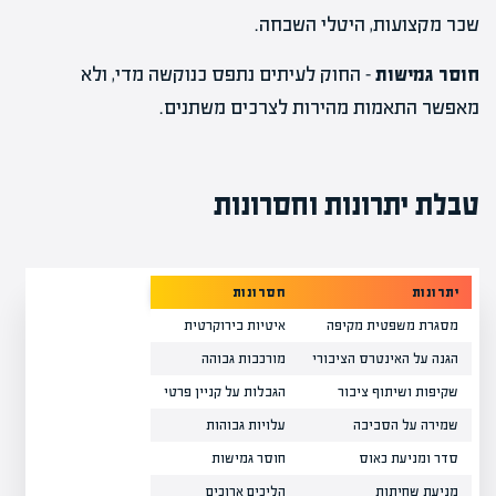
שכר מקצועות, היטלי השבחה.
חוסר גמישות
– החוק לעיתים נתפס כנוקשה מדי, ולא
מאפשר התאמות מהירות לצרכים משתנים.
טבלת יתרונות וחסרונות
יתרונות
חסרונות
מסגרת משפטית מקיפה
איטיות בירוקרטית
הגנה על האינטרס הציבורי
מורכבות גבוהה
שקיפות ושיתוף ציבור
הגבלות על קניין פרטי
שמירה על הסביבה
עלויות גבוהות
סדר ומניעת כאוס
חוסר גמישות
מניעת שחיתות
הליכים ארוכים