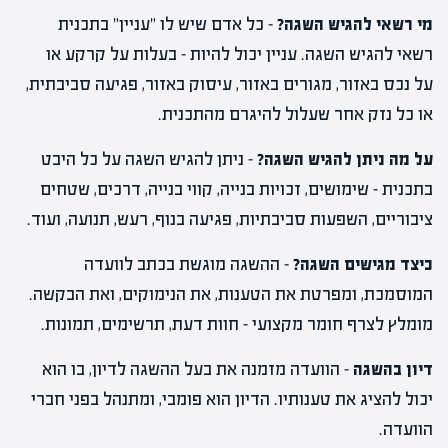
מי רשאי להגיש השגה?
– כל אדם שיש לו "עניין" בתכנית
רשאי להגיש השגה. עניין יכול להיות – בעלות על קרקע או
על נכס באזור, מגורים באזור, עיסוק באזור, פגיעה סביבתית,
או כל נזק אחר שעלול להיגרם מהתכנית.
על מה ניתן להגיש השגה?
– ניתן להגיש השגה על כל היבט
בתכנית – שימושים, זכויות בנייה, קווי בנייה, דרכים, שטחים
ציבוריים, השפעות סביבתיות, פגיעה בנוף, רעש, תנועה, ועוד.
כיצד מגישים השגה?
– ההשגה מוגשת בכתב לוועדה
המוסמכת, ומפרטת את הטענות, את הנימוקים, ואת הבקשה.
מומלץ לצרף חומר מקצועי – חוות דעת, תרשימים, תמונות.
דיון בהשגה
– הוועדה מזמנה את בעל ההשגה לדיון, בו הוא
יכול להציג את טענותיו. הדיון הוא פומבי, ומתנהל בפני חברי
הוועדה.