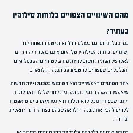
מהם השינויים הצפויים בלוחות סילוקין
בעתיד?
כמו בכל תחום, גם בעולם ההלוואות ישנן התפתחויות
ושינויים. לוחות הסילוקין של היום אינם בהכרח יהיו זהים
לאלו של העתיד. חשוב להיות מודע לשינויים הטכנולוגיים
והכלכליים שעשויים להשפיע על מבנה ההלוואות.
אחד השינויים האפשריים הוא השימוש בטכנולוגיות חדשות
שיאפשרו הצגה דינמית ומתקדמת יותר של לוח הסילוקין.
ייתכן שבעתיד נוכל לראות לוחות אינטראקטיביים שיאפשרו
ללווים להבין את מבנה ההלוואה שלהם בצורה יותר ויזואלית
וברורה.
בנוסף, שינויים כלכליים גלובליים כמו שינויים בריבית או