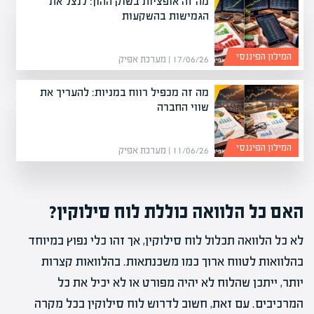
מה זה אופציות בשוק ההון: לנצל את
הגמישות בהשקעות
המילון הפיננסי
17/06/26 | מערכת אפיק
מה זה מכפיל רווח במניות: להעריך את
שווי החברה
המילון הפיננסי
11/06/26 | מערכת אפיק
האם כל הלוואה כוללת לוח סילוקין?
לא כל הלוואה תכלול לוח סילוקין, אך זהו כלי נפוץ במיוחד
בהלוואות לטווח ארוך כמו משכנתאות. בהלוואות קצרות
יותר, ייתכן שהלוח לא יהיה מפורט או לא יכיל את כל
המרכיבים. עם זאת, חשוב לדרוש לוח סילוקין בכל מקרה