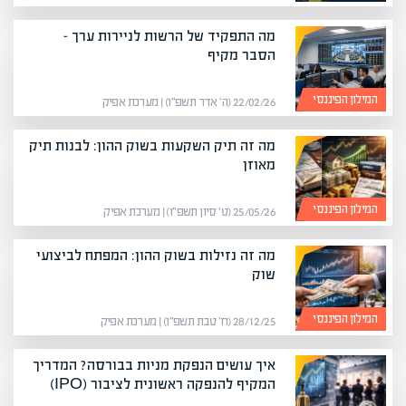
מה התפקיד של הרשות לניירות ערך –
הסבר מקיף
המילון הפיננסי
22/02/26 (ה׳ אדר תשפ״ו) | מערכת אפיק
מה זה תיק השקעות בשוק ההון: לבנות תיק
מאוזן
המילון הפיננסי
25/05/26 (ט׳ סיון תשפ״ו) | מערכת אפיק
מה זה נזילות בשוק ההון: המפתח לביצועי
שוק
המילון הפיננסי
28/12/25 (ח׳ טבת תשפ״ו) | מערכת אפיק
איך עושים הנפקת מניות בבורסה? המדריך
המקיף להנפקה ראשונית לציבור (IPO)