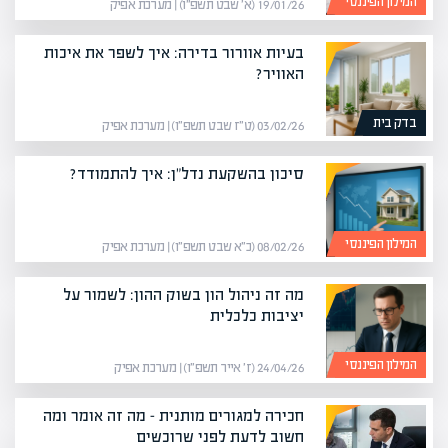
המילון הפיננסי
19/01/26 (א׳ שבט תשפ״ו) | מערכת אפיק
בעיות אוורור בדירה: איך לשפר את איכות
האוויר?
בדק בית
03/02/26 (ט״ז שבט תשפ״ו) | מערכת אפיק
סיכון בהשקעת נדל"ן: איך להתמודד?
המילון הפיננסי
08/02/26 (כ״א שבט תשפ״ו) | מערכת אפיק
מה זה ניהול הון בשוק ההון: לשמור על
יציבות כלכלית
המילון הפיננסי
24/04/26 (ז׳ אייר תשפ״ו) | מערכת אפיק
חכירה למגורים מותנית – מה זה אומר ומה
חשוב לדעת לפני שרוכשים