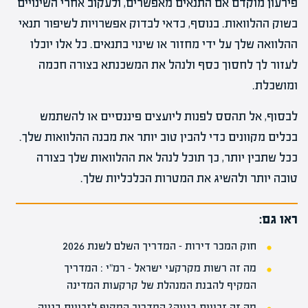
פירעון מוקדם אם התנאים מאפשרים, ולעקוב אחרי השינויים
בשוק ההלוואות. בנוסף, כדאי לבדוק אפשרויות לשיפור תנאי
ההלוואה שלך על ידי מחזור או שינוי בתנאים. כל אלו יוכלו
לעזור לך לחסוך כסף ולנהל את המשכנתא בצורה חכמה
ומושכלת.
לבסוף, אל תהסס לפנות ליועצים פיננסיים או להשתמש
בכלים מקוונים כדי להבין טוב יותר את מבנה ההלוואות שלך.
ככל שתבין יותר, כך תוכל לנהל את ההלוואות שלך בצורה
טובה יותר ולהשיג את המטרות הכלכליות שלך.
ראו גם:
חוק המכר דירות – המדריך השלם לשנת 2026
מה זה רשות מקרקעי ישראל – רמ"י : המדריך
המקיף להבנת המנהלת של קרקעות המדינה
מה זה זכויות בנייה? המדריך המקיף לזכויות בנייה