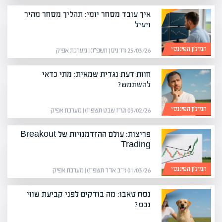
איך עובד מסחר יומי: תהליך מסחר מהיר
ויעיל
המילון הפיננסי
25/03/26 (ח׳ ניסן תשפ״ו) | מערכת אפיק
חוות דעת נגדית שמאית: מתי כדאי
להשתמש?
המילון הפיננסי
03/02/26 (ט״ז שבט תשפ״ו) | מערכת אפיק
פריצות: עולם ההזדמנויות של Breakout
Trading
המילון הפיננסי
01/03/26 (י״ב אדר תשפ״ו) | מערכת אפיק
נסח טאבו: מה בודקים לפני קביעת שווי
נכס?