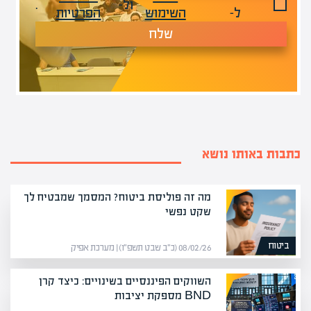
ול-
.
ל-
השימוש
הפרטיות
שלח
כתבות באותו נושא
מה זה פוליסת ביטוח? המסמך שמבטיח לך
שקט נפשי
ביטוח
08/02/26 (כ״ב שבט תשפ״ו) | מערכת אפיק
השווקים הפיננסיים בשינויים: כיצד קרן
BND מספקת יציבות