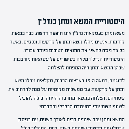
היסטוריית המשא ומתן בנדל"ן
משא ומתן בעסקאות נדל"ן אינו תופעה חדשה. כבר במאות
קודמות, אנשים ניהלו משא ומתן על קרקעות ונכסים, כאשר
כל צד ניסה להשיג את התנאים הטובים ביותר עבורו.
היסטוריית הנדל"ן מלאה בסיפורים על עסקאות מורכבות
שבהן המשא ומתן היה המפתח להצלחה.
לדוגמה, במאה ה-19 בארצות הברית, חקלאים ניהלו משא
ומתן על קרקעות עם ממשלות מקומיות על מנת להרחיב את
שטחיהם. הצלחה במשא ומתן כזה הייתה יכולה להוביל
לשינוי משמעותי במעמדם הכלכלי והחברתי.
המשא ומתן עבר שינויים רבים לאורך השנים, עם כניסת
טכנולוגיות חדשות ושינויים בשוק. כיום, התהליך כולל