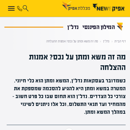
קראת 0% מתוך הכתבה
המילון הפיננסי
נדל"ן
דף הבית
‹
נדל"ן
‹
מה זה משא ומתן על נכס? אמנות ההצלחה
מה זה משא ומתן על נכס? אמנות
ההצלחה
כשמדובר בעסקאות נדל"ן, המשא ומתן הוא כלי חיוני.
המטרה במשא ומתן היא להגיע להסכמה שמספקת את
צורכי כל הצדדים. נדל"ן הוא תחום שבו כל פרט חשוב -
מהמחיר ועד תנאי התשלום, וכל אלו ניתנים לשינוי
במהלך המשא ומתן.