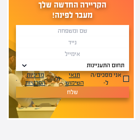
הקריירה החדשה שלך
מעבר לפינה!
אני מסכים/ה
תנאי
מדיניות
ול-
.
ל-
השימוש
הפרטיות
שלח