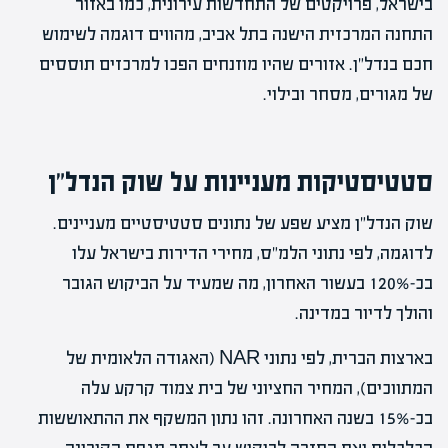
בישראל, פרויקטים של התחדשות עירונית, כמו באזור
התחנה המרכזית הישנה בתל אביב, מהווים דוגמה לשימוש
חכם בנדל"ן. אזורים שהיו מוזנחים הפכו למרכזים תוססים
של מגורים, מסחר ובילוי.
סטטיסטיקות מעניינות על שוק הנדל"ן
שוק הנדל"ן מציע שפע של נתונים סטטיסטיים מעניינים.
לדוגמה, לפי נתוני הלמ"ס, מחירי הדירות בישראל עלו
בכ-120% בעשור האחרון, מה שמעיד על הביקוש הגובר
והולך לדיור במדינה.
בארצות הברית, לפי נתוני NAR (האגודה הלאומית של
המתווכים), המחיר החציוני של בית צמוד קרקע עלה
בכ-15% בשנה האחרונה. זהו נתון המשקף את ההתאוששות