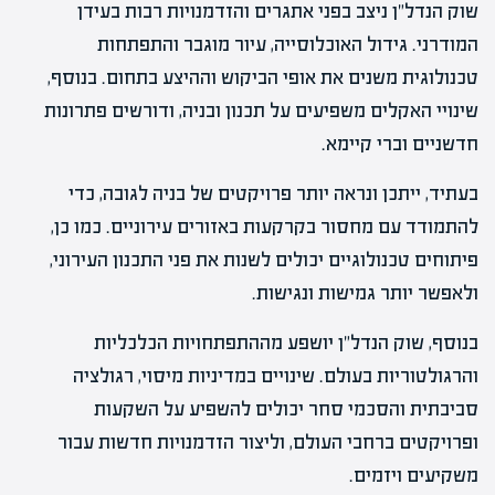
שוק הנדל"ן ניצב בפני אתגרים והזדמנויות רבות בעידן
המודרני. גידול האוכלוסייה, עיור מוגבר והתפתחות
טכנולוגית משנים את אופי הביקוש וההיצע בתחום. בנוסף,
שינויי האקלים משפיעים על תכנון ובניה, ודורשים פתרונות
חדשניים וברי קיימא.
בעתיד, ייתכן ונראה יותר פרויקטים של בניה לגובה, כדי
להתמודד עם מחסור בקרקעות באזורים עירוניים. כמו כן,
פיתוחים טכנולוגיים יכולים לשנות את פני התכנון העירוני,
ולאפשר יותר גמישות ונגישות.
בנוסף, שוק הנדל"ן יושפע מההתפתחויות הכלכליות
והרגולטוריות בעולם. שינויים במדיניות מיסוי, רגולציה
סביבתית והסכמי סחר יכולים להשפיע על השקעות
ופרויקטים ברחבי העולם, וליצור הזדמנויות חדשות עבור
משקיעים ויזמים.