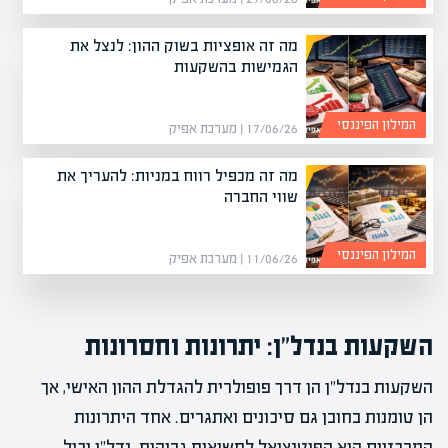
מה זה אופציות בשוק ההון: לנצל את
הגמישות בהשקעות
המילון הפיננסי
17/06/26 | מערכת אפיק
מה זה מכפיל רווח במניות: להעריך את
שווי החברה
המילון הפיננסי
11/06/26 | מערכת אפיק
השקעות בנדל"ן: יתרונות וחסרונות
השקעות בנדל"ן הן דרך פופולרית להגדלת ההון האישי, אך
הן טומנות בחובן גם סיכונים ואתגרים. אחד היתרונות
המרכזיים הוא הפוטנציאל לתשואות גבוהות. נדל"ן יכול