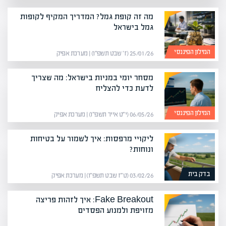
מה זה קופת גמל? המדריך המקיף לקופות
גמל בישראל
המילון הפיננסי
25/01/26 (ז׳ שבט תשפ״ו) | מערכת אפיק
מסחר יומי במניות בישראל: מה שצריך
לדעת כדי להצליח
המילון הפיננסי
06/05/26 (י״ט אייר תשפ״ו) | מערכת אפיק
ליקויי מרפסות: איך לשמור על בטיחות
ונוחות?
בדק בית
03/02/26 (ט״ז שבט תשפ״ו) | מערכת אפיק
Fake Breakout: איך לזהות פריצה
מזויפת ולמנוע הפסדים