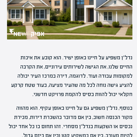
נדל"ן משפיע על חיינו באופן ישיר. הוא קובע את איכות
החיים שלנו, את הגישה לשירותים עירוניים, את הקרבה
למקומות עבודה ועוד. לדוגמה, דירה במרכז העיר יכולה
להציע גישה נוחה לכל מה שהעיר מציעה, בעוד שטח קרקע
חקלאי יכול להוות בסיס להקמת פרויקט חדשני.
בנוסף, נדל"ן משפיע גם על חיינו באופן עקיף. הוא מהווה
מקור הכנסה חשוב, בין אם מדובר בהשכרת דירות, מכירת
נכסים או השקעות בנדל"ן מסחרי. זהו תחום בו כל אחד יכול
להיות מעורב, בין אם כמשקיע קטן ובין אם כיזם גדול.