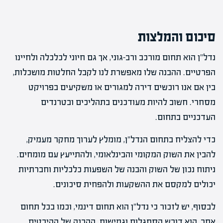
סיכום והמלצות
נדל"ן הוא תחום מורכב ורב-גוני, אך גם חיוני לכלכלה ולחיינו
הפרטיים. ההבנה שלו מאפשרת לנו לקבל החלטות מושכלות,
בין אם אנו רוכשים דירה למגורים או משקיעים בפרויקט
מסחרי. חשוב להיות מעודכנים בתהליכים ובטרנדים
העדכניים בתחום.
כדי להצליח בתחום הנדל"ן, מומלץ לערוך מחקר מעמיק,
להבין את השוק המקומי והבינלאומי, ולהתייעץ עם מומחים.
ניתוח נכון של השוק והבנה של השפעות כלכליות וחברתיות
יכולים למקסם את ההשקעות ולהפחית סיכונים.
לבסוף, יש לזכור כי נדל"ן הוא תחום דינמי, וכמו בכל תחום
אחר, הוא דורש הסתגלות וגמישות. ההבנה של ההיבטים