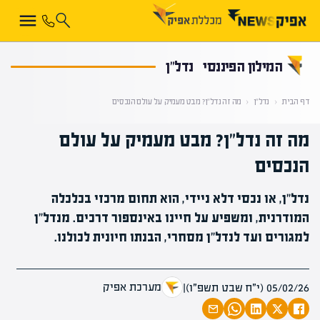
קראת 0% מתוך הכתבה
המילון הפיננסי
נדל"ן
דף הבית
‹
נדל"ן
‹
מה זה נדל"ן? מבט מעמיק על עולם הנכסים
מה זה נדל"ן? מבט מעמיק על עולם
הנכסים
נדל"ן, או נכסי דלא ניידי, הוא תחום מרכזי בכלכלה
המודרנית, ומשפיע על חיינו באינספור דרכים. מנדל"ן
למגורים ועד לנדל"ן מסחרי, הבנתו חיונית לכולנו.
מערכת אפיק
05/02/26 (י״ח שבט תשפ״ו)
|