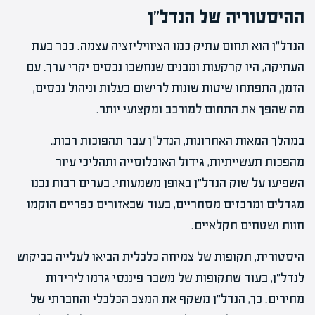
ההיסטוריה של הנדל"ן
הנדל"ן הוא תחום עתיק כמו הציוויליזציה עצמה. כבר בעת
העתיקה, היו קרקעות ומבנים שנחשבו נכסים יקרי ערך. עם
הזמן, התפתחו שיטות שונות לרישום בעלות וניהול נכסים,
מה שהפך את התחום למורכב ומקצועי יותר.
במהלך המאות האחרונות, הנדל"ן עבר תהפוכות רבות.
מהפכות תעשייתיות, גידול האוכלוסייה ותהליכי עיור
השפיעו על שוק הנדל"ן באופן משמעותי. בערים רבות נבנו
מגדלים ומרכזים מסחריים, בעוד שבאזורים כפריים הוקמו
חוות ושטחים חקלאיים.
היסטורית, תקופות של צמיחה כלכלית הביאו לעלייה בביקוש
לנדל"ן, בעוד שתקופות של משבר פיננסי גרמו לירידות
מחירים. כך, הנדל"ן משקף את המצב הכלכלי והחברתי של