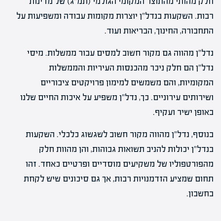
חלק מהותי מהתוצר המקומי הגולמי (תמ"ג) של מדינות
רבות. השקעות בנדל"ן יוצרות מקומות עבודה ומשפיעות על
התחבורה, החינוך, הבריאות ועוד.
נדל"ן מהווה גם מקור חשוב למסים עבור ממשלות. מיסי
נדל"ן הם חלק ניכר מהכנסות העיריות והממשלות
המקומיות, והם משמשים למימון פרויקטים ציבוריים
ושירותים עירוניים. כך, נדל"ן משפיע על איכות החיים שלנו
באופן ישיר ועקיף.
בנוסף, נדל"ן מהווה מקור חשוב לשגשוג כלכלי. השקעות
בנדל"ן יכולות להניב תשואות גבוהות, והן מהוות חלק
מהפורטפוליו של משקיעים מוסדיים ופרטיים כאחד. זהו
תחום שמציע הזדמנויות רבות, אך גם סיכונים שיש לקחת
בחשבון.