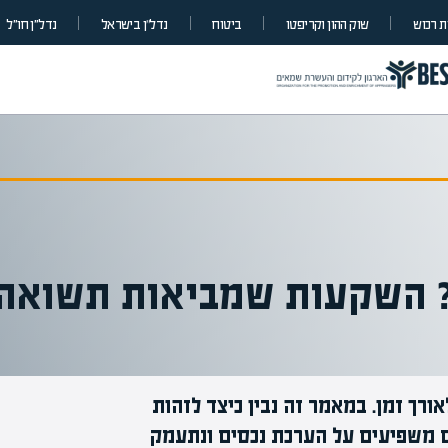
 רכוש
שוק ההון וקריפטו
ביטוח
נדל”ן בישראל
נדל״ן חו״ל
ן? השקעות שמביאות תשואה
ורך זמן. במאמר זה נבין כיצד לזהות
ים משפיעים על הערכת נכסים ונתעמק