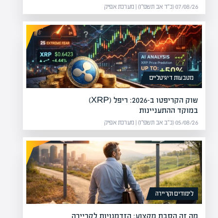
07/08/26 (כ״ד אב תשפ״ו) | מערכת אפיק
מטבעות דיגיטליים
שוק הקריפטו ב-2026: ריפל (XRP)
במוקד ההתעניינות
05/08/26 (כ״ב אב תשפ״ו) | מערכת אפיק
לימודים וקריירה
מה זה הסבת מקצוע: הזדמנויות לקריירה