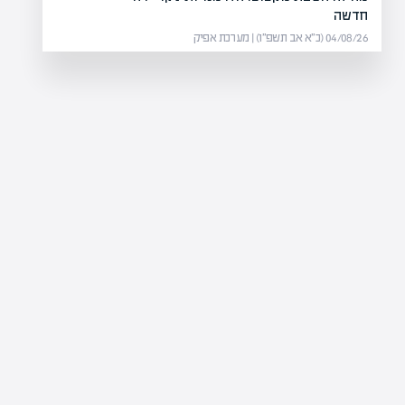
חדשה
04/08/26 (כ״א אב תשפ״ו) | מערכת אפיק