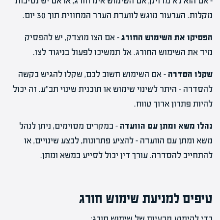
– אם הוא לא מדויק, אם השימוש אינו חורג, או אם יש נסיבות
מקלות. הערעור מוגש לוועדת הערר המחוזית תוך 30 יום.
הפסיקו את השימוש החורג
– אם הצו מוצדק, יש להפסיק
מיד את השימוש החורג. אל תמשיכו לפעול בניגוד לצו.
שקלו הסדרה
– אם השימוש חשוב לכם, שקלו להגיש בקשה
להסדרה – היתר לשינוי שימוש או תוכנית שינוי תב"ע. זה יכול
להיות פתרון ארוך טווח.
נהלו משא ומתן עם הוועדה
– במקרים מסוימים, ניתן לנהל
משא ומתן עם הוועדה – להציע פתרונות, לבצע שינויים, או
להתחייב להסדרה. עורך דין יכול לסייע במשא ומתן.
טיפים למניעת שימוש חורג
כדי להימנע מבעיות של שימוש חורג: