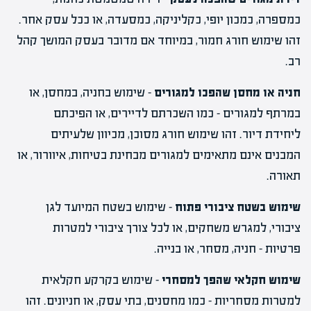
כמספרה, כמכון יופי, כקליניקה, כמסעדה, או ככל עסק אחר.
זהו שימוש חורג חמור, במיוחד אם מדובר בעסק המושך קהל
רב.
חניה או מחסן שהפכו למגורים
– שימוש בחניה, במחסן, או
במרתף למגורים – כמו השכרתם לדיירים, או הפיכתם
ליחידת דיור. זהו שימוש חורג מסוכן, מכיוון שלעיתים
המבנים אינם מתאימים למגורים מבחינת בטיחות, איוורור, או
תאורה.
שימוש בשטח ציבורי פתוח
– שימוש בשטח המיועד לגן
ציבורי, למגרש משחקים, או לכל צורך ציבורי למטרות
פרטיות – חניה, מסחר, או בנייה.
שימוש חקלאי שהפך למסחרי
– שימוש בקרקע חקלאית
למטרות מסחריות – כמו מחסנים, בתי עסק, או חניונים. זהו