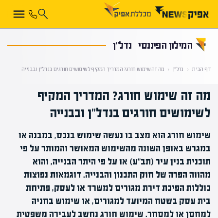
קראת 0% מתוך הכתבה
המילון הפיננסי
נדל"ן
דף הבית
‹
נדל"ן
‹
מה זה שימוש חורג? המדריך המקיף לשימושים חורגים בנדל"ן ובבנייה
מה זה שימוש חורג? המדריך המקיף
לשימושים חורגים בנדל"ן ובבנייה
שימוש חורג הוא מצב בו נעשה שימוש בנכס, במבנה או
במגרש באופן השונה מהשימוש המאושר והמותר על פי
תוכנית בנין עיר (תב"ע) או על פי היתר הבנייה, והוא
מהווה הפרה של חוק התכנון והבנייה. דוגמאות נפוצות
כוללות הפיכת דירת מגורים למשרד או לעסק, פתיחת
בית עסק בשטח המיועד למגורים, או שימוש בחניה
למחסן או למסחר. שימוש חורג נחשב לעבירה משפטית