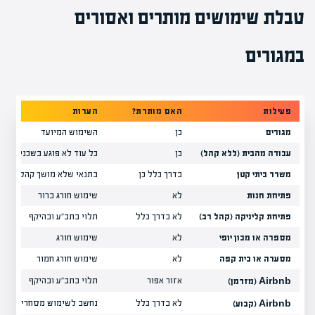
טבלת שימושים מותרים ואסורים
במגורים
פעילות
האם מותרת?
הערות
מגורים
כן
השימוש המיועד
עבודה מהבית (ללא קהל)
כן
כל עוד לא פוגע בשכנים
משרד ביתי קטן
בדרך כלל כן
בתנאי שלא מושך קהל רב
פתיחת חנות
לא
שימוש חורג ברור
פתיחת קליניקה (קהל רב)
לא בדרך כלל
תלוי בתב"ע ובהיקף
מספרה או מכון יופי
לא
שימוש חורג
מסעדה או בית קפה
לא
שימוש חורג חמור
אזור אפור
תלוי בתב"ע ובהיקף
Airbnb (מזדמן)
לא בדרך כלל
נחשב לשימוש מסחרי
Airbnb (קבוע)