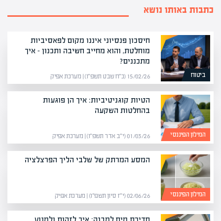
כתבות באותו נושא
חיסכון פנסיוני איננו מקום לפאסיביות
מוחלטת, והוא מחייב חשיבה ותכנון – איך
מתכננים?
ביטוח
15/02/26 (כ״ח שבט תשפ״ו) | מערכת אפיק
הטיות קוגניטיביות: איך הן פוגעות
בהחלטות השקעה
המילון הפיננסי
01/03/26 (י״ב אדר תשפ״ו) | מערכת אפיק
המסע המרתק של שלבי הליך הפרצלציה
המילון הפיננסי
02/06/26 (י״ז סיון תשפ״ו) | מערכת אפיק
חדירת מים למבנה: איך לזהות ולמנוע