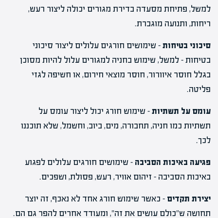
למשל, פתיחת מסעדה בדירת מגורים יכולה ליצור רעש,
ריחות, ותנועה מוגברת.
סיכוני בטיחות
– שימושים חורגים עלולים ליצור סיכוני
בטיחות – למשל, שימוש בחניה למגורים עלול להיות מסוכן
בגלל חוסר איוורור, חוסר מוצאי חירום, או חשיפה לגזי
פליטה.
עומס על תשתיות
– שימוש חורג יכול ליצור עומס על
תשתיות כמו חניה, תחבורה, מים, ביוב, וחשמל, שלא תוכננו
לכך.
פגיעה באיכות הסביבה
– שימושים חורגים עלולים לפגוע
באיכות הסביבה – זיהום אוויר, רעש, פסולת, ושפכים.
יצירת תקדים
– כאשר שימוש חורג אחד לא נאכף, זה יוצר
תחושה ש"כולם עושים את זה", ומעודד אחרים להפר גם הם.