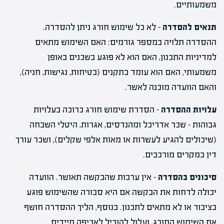
משמעותיים.
תנאים להסדרה
– לא כל שימוש חורג ניתן להסדרה.
ההסדרה תלויה במספר גורמים: האם השימוש מתאים
למדיניות התכנון, האם הוא לא פוגע בשכנים באופן
משמעותי, האם הוא עומד בתקנים (בטיחות, נגישות, חניה),
והאם הוועדה מוכנה לאשר.
עלויות ההסדרה
– הסדרת שימוש חורג כרוכה בעלויות
גבוהות – שכר אדריכל ומהנדסים, אגרות, היטלי השבחה
(שיכולים להגיע לעשרות או מאות אלפי שקלים), ושכר עורך
דין במקרים מורכבים.
סיכונים בהסדרה
– אין ערבות שהבקשה תאושר. הוועדה
יכולה לדחות את הבקשה אם היא סבורה שהשימוש פוגע
בציבור או לא מתאים לתכנון. בנוסף, הליך ההסדרה חושף
את השימוש החורג, ועלול להוביל לאכיפה מיידית.