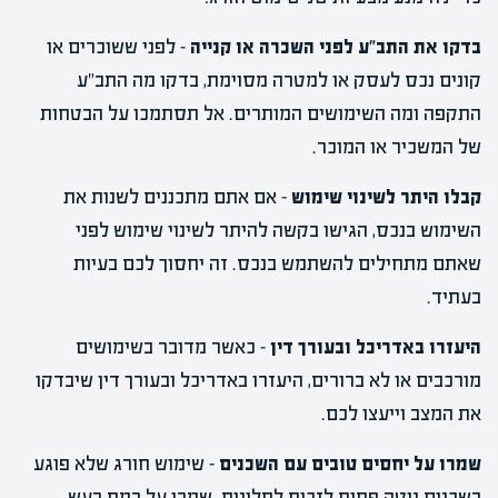
בדקו את התב"ע לפני השכרה או קנייה
– לפני ששוכרים או
קונים נכס לעסק או למטרה מסוימת, בדקו מה התב"ע
התקפה ומה השימושים המותרים. אל תסתמכו על הבטחות
של המשכיר או המוכר.
קבלו היתר לשינוי שימוש
– אם אתם מתכננים לשנות את
השימוש בנכס, הגישו בקשה להיתר לשינוי שימוש לפני
שאתם מתחילים להשתמש בנכס. זה יחסוך לכם בעיות
בעתיד.
היעזרו באדריכל ובעורך דין
– כאשר מדובר בשימושים
מורכבים או לא ברורים, היעזרו באדריכל ובעורך דין שיבדקו
את המצב וייעצו לכם.
שמרו על יחסים טובים עם השכנים
– שימוש חורג שלא פוגע
בשכנים נוטה פחות לזכות לתלונות. שמרו על רמת רעש