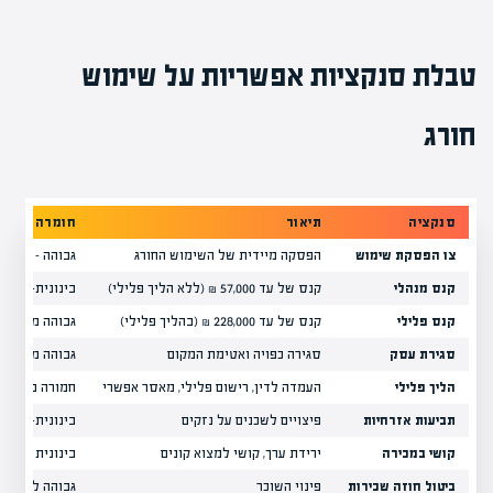
טבלת סנקציות אפשריות על שימוש
חורג
סנקציה
תיאור
חומרה
צו הפסקת שימוש
הפסקה מיידית של השימוש החורג
גבוהה – חובה 
קנס מנהלי
קנס של עד 57,000 ₪ (ללא הליך פלילי)
בינונית-גבוהה
קנס פלילי
קנס של עד 228,000 ₪ (בהליך פלילי)
גבוהה מאוד
סגירת עסק
סגירה כפויה ואטימת המקום
גבוהה מאוד
הליך פלילי
העמדה לדין, רישום פלילי, מאסר אפשרי
חמורה ביותר
תביעות אזרחיות
פיצויים לשכנים על נזקים
בינונית-גבוהה
קושי במכירה
ירידת ערך, קושי למצוא קונים
בינונית
ביטול חוזה שכירות
פינוי השוכר
גבוהה לשוכר