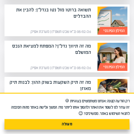
תשואה ברוטו מול נטו בנדל"ן: להבין את
ההבדלים
המילון הפיננסי
08/02/26 (כ״א שבט תשפ״ו) | מערכת אפיק
מה זה תיווך נדל"ן? המפתח למציאת הנכס
המושלם
המילון הפיננסי
08/02/26 (כ״א שבט תשפ״ו) | מערכת אפיק
מה זה תיק השקעות בשוק ההון: לבנות תיק
מאוזן
רק הודעה קטנה: אנחנו משתמשים בעוגיות 🍪
המילון הפיננסי
25/05/26 (ט׳ סיון תשפ״ו) | מערכת אפיק
זה עוזר לנו לשפר את האתר ולהפוך אותו ליותר נוח. המשך גלישה באתר מהוה הסכמה
לתנאי השימוש באתר. ממשיכים? 😉
מה זה תמ"א 38? חיזוק ובינוי מחדש
מעולה