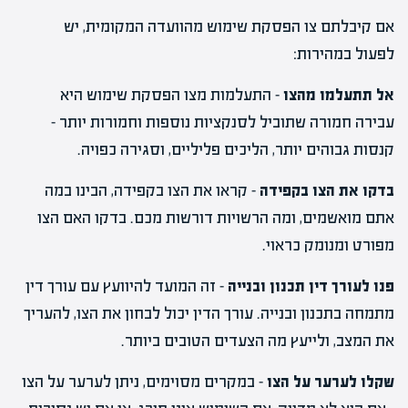
אם קיבלתם צו הפסקת שימוש מהוועדה המקומית, יש
לפעול במהירות:
אל תתעלמו מהצו
– התעלמות מצו הפסקת שימוש היא
עבירה חמורה שתוביל לסנקציות נוספות וחמורות יותר –
קנסות גבוהים יותר, הליכים פליליים, וסגירה כפויה.
בדקו את הצו בקפידה
– קראו את הצו בקפידה, הבינו במה
אתם מואשמים, ומה הרשויות דורשות מכם. בדקו האם הצו
מפורט ומנומק כראוי.
פנו לעורך דין תכנון ובנייה
– זה המועד להיוועץ עם עורך דין
מתמחה בתכנון ובנייה. עורך הדין יכול לבחון את הצו, להעריך
את המצב, ולייעץ מה הצעדים הטובים ביותר.
שקלו לערער על הצו
– במקרים מסוימים, ניתן לערער על הצו