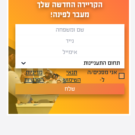
הקריירה החדשה שלך
מעבר לפינה!
אני מסכים/ה
תנאי
מדיניות
ול-
.
ל-
השימוש
הפרטיות
שלח