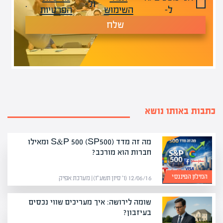
ול-
.
ל-
השימוש
הפרטיות
שלח
כתבות באותו נושא
מה זה מדד S&P 500 (SP500) ומאילו
חברות הוא מורכב?
המילון הפיננסי
12/06/16 (ו׳ סיון תשע״ו) | מערכת אפיק
שומה לירושה: איך מעריכים שווי נכסים
בעיזבון?