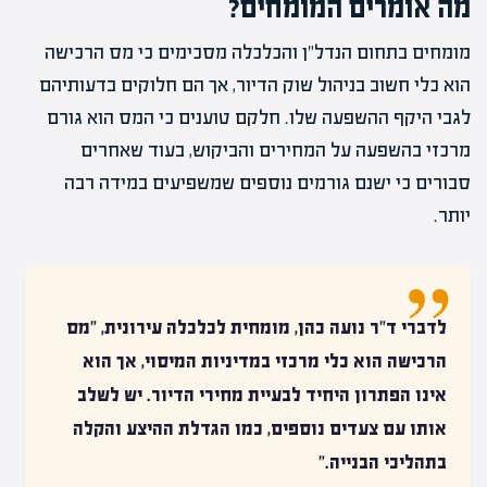
מה אומרים המומחים?
מומחים בתחום הנדל"ן והכלכלה מסכימים כי מס הרכישה
הוא כלי חשוב בניהול שוק הדיור, אך הם חלוקים בדעותיהם
לגבי היקף ההשפעה שלו. חלקם טוענים כי המס הוא גורם
מרכזי בהשפעה על המחירים והביקוש, בעוד שאחרים
סבורים כי ישנם גורמים נוספים שמשפיעים במידה רבה
יותר.
לדברי ד"ר נועה כהן, מומחית לכלכלה עירונית, "מס
הרכישה הוא כלי מרכזי במדיניות המיסוי, אך הוא
אינו הפתרון היחיד לבעיית מחירי הדיור. יש לשלב
אותו עם צעדים נוספים, כמו הגדלת ההיצע והקלה
בתהליכי הבנייה."