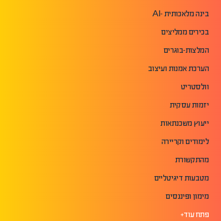
בינה מלאכותית -AI
בכירים ממליצים
המלצות-בוגרים
הערכת אמנות ועיצוב
וולסטריט
יזמות עסקית
ייעוץ משכנתאות
לימודים וקריירה
מהתקשורת
מטבעות דיגיטליים
מימון ופיננסים
פתח עוד+