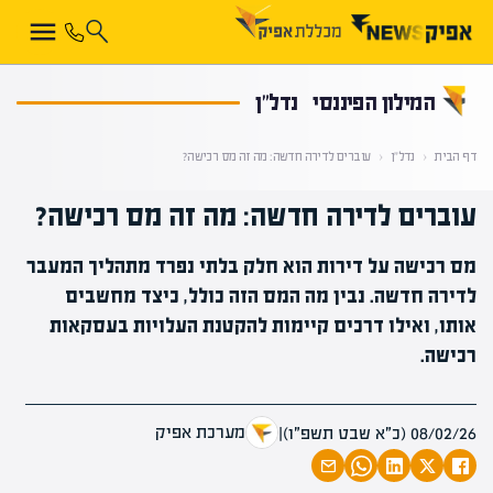
קראת 0% מתוך הכתבה
המילון הפיננסי
נדל"ן
דף הבית
‹
נדל"ן
‹
עוברים לדירה חדשה: מה זה מס רכישה?
עוברים לדירה חדשה: מה זה מס רכישה?
מס רכישה על דירות הוא חלק בלתי נפרד מתהליך המעבר
לדירה חדשה. נבין מה המס הזה כולל, כיצד מחשבים
אותו, ואילו דרכים קיימות להקטנת העלויות בעסקאות
רכישה.
מערכת אפיק
08/02/26 (כ״א שבט תשפ״ו)
|