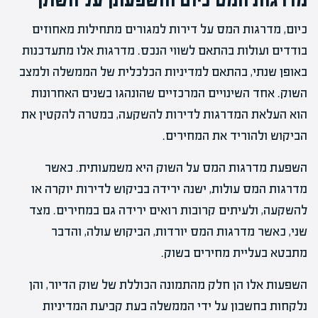
מדרגות המס כיום והשפעתן על השוק
כיום, מדרגות המס על דירות למגורים מתחילות מאחוזים
בודדים ועולות בהתאם לשווי הנכס. מדרגות אלו מתעדכנות
באופן שנתי, בהתאם למדיניות הכלכלית של הממשלה ולמצב
השוק. אחד השינויים המרכזיים שהונהגו בשנים האחרונות
הוא העלאת המדרגות לדירות להשקעה, במטרה להקטין את
הביקוש ולהוריד את המחירים.
השפעת מדרגות המס על השוק היא משמעותית. כאשר
מדרגות המס עולות, ישנה ירידה בביקוש לדירות יוקרה או
להשקעה, ולעיתים קרובות רואים ירידה גם במחירים. מצד
שני, כאשר מדרגות המס יורדות, הביקוש עולה, והדבר
מתבטא בעליית מחירים בשוק.
השפעות אלו הן חלק מהתמונה הכוללת של שוק הדיור, והן
נלקחות בחשבון על ידי הממשלה בעת קביעת המדיניות