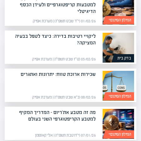
למטבעות קריפטוגרפיים ולעידן הכסף
הדיגיטלי
המילון הפיננסי
01/02/26 (י״ד שבט תשפ״ו) | מערכת אפיק
ליקויי רטיבות בדירה: כיצד לטפל בבעיה
המציקה?
בדק בית
03/02/26 (ט״ז שבט תשפ״ו) | מערכת אפיק
שכירות ארוכת טווח: יתרונות ואתגרים
המילון הפיננסי
08/02/26 (כ״א שבט תשפ״ו) | מערכת אפיק
מה זה מטבע את'ריום – המדריך המקיף
למטבע הקריפטוגרפי השני בעולם
המילון הפיננסי
07/01/26 (י״ח טבת תשפ״ו) | אלי קאופמן