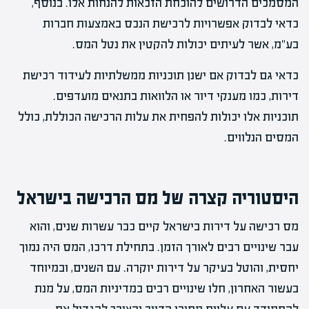
המסמכים הדרושים להוכחת הזכאות להנחות אלו. בנוסף,
כדאי לבדוק אפשרויות לרכישת הנכס באמצעות חברות
בע"מ, אשר לעיתים יכולות להקטין את נטל המס.
כדאי גם לבדוק אם ישנן תוכניות ממשלתיות לעידוד רכישת
דירות, כמו מענקי דיור או הלוואות בתנאים מועדפים.
תוכניות אלו יכולות להפחית את עלות הרכישה הכוללת, כולל
המסים הנלווים.
היסטוריה קצרה של מס הרכישה בישראל
מס רכישה על דירות בישראל קיים כבר עשרות שנים, והוא
עבר שינויים רבים לאורך הזמן. בתחילת דרכו, המס היה נמוך
יחסית, והוטל בעיקר על דירות יוקרה. עם השנים, ובמיוחד
בעשור האחרון, חלו שינויים רבים במדיניות המס, על מנת