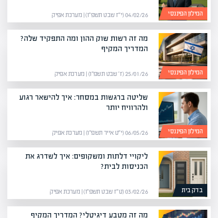
המילון הפיננסי
04/02/26 (י״ז שבט תשפ״ו) | מערכת אפיק
מה זה רשות שוק ההון ומה התפקיד שלה?
המדריך המקיף
המילון הפיננסי
25/01/26 (ז׳ שבט תשפ״ו) | מערכת אפיק
שליטה ברגשות במסחר: איך להישאר רגוע
ולהרוויח יותר
המילון הפיננסי
06/05/26 (י״ט אייר תשפ״ו) | מערכת אפיק
ליקויי דלתות ומשקופים: איך לשדרג את
הכניסות לבית?
בדק בית
03/02/26 (ט״ז שבט תשפ״ו) | מערכת אפיק
מה זה מטבע דיגיטלי? המדריך המקיף