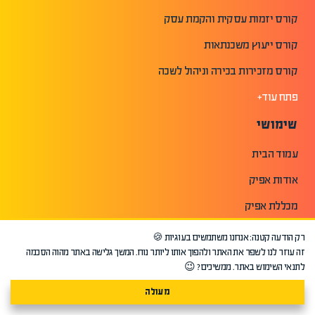
קורס יזמות עסקית והקמת עסק
קורס ייעוץ משכנתאות
קורס מזכירות בכירה וניהול לשכה
פתח עוד+
שימושי
עמוד הבית
אודות אפיק
מכללת אפיק
אפיק בתקשורת
רק הודעה קטנה: אנחנו משתמשים בעוגיות 🍪
זה עוזר לנו לשפר את האתר ולהפוך אותו ליותר נוח. המשך גלישה באתר מהוה הסכמה
קורסים אונליין | מכללת אפיק
לתנאי השימוש באתר. ממשיכים? 😉
חוות דעת והמלצות תלמידים
מעולה
האירגון לקידום והעשרת שמאים בישראל