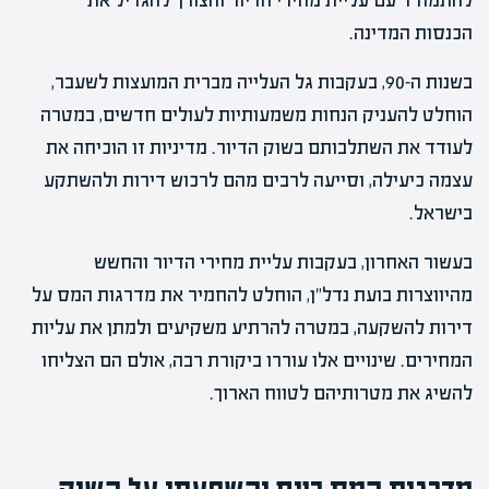
להתמודד עם עליית מחירי הדיור והצורך להגדיל את
הכנסות המדינה.
בשנות ה-90, בעקבות גל העלייה מברית המועצות לשעבר,
הוחלט להעניק הנחות משמעותיות לעולים חדשים, במטרה
לעודד את השתלבותם בשוק הדיור. מדיניות זו הוכיחה את
עצמה כיעילה, וסייעה לרבים מהם לרכוש דירות ולהשתקע
בישראל.
בעשור האחרון, בעקבות עליית מחירי הדיור והחשש
מהיווצרות בועת נדל"ן, הוחלט להחמיר את מדרגות המס על
דירות להשקעה, במטרה להרתיע משקיעים ולמתן את עליות
המחירים. שינויים אלו עוררו ביקורת רבה, אולם הם הצליחו
להשיג את מטרותיהם לטווח הארוך.