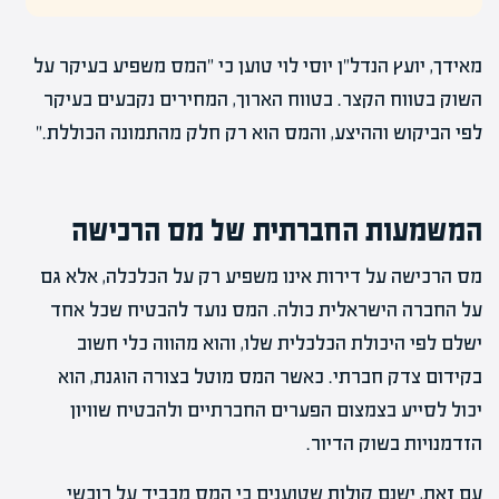
מאידך, יועץ הנדל"ן יוסי לוי טוען כי "המס משפיע בעיקר על
השוק בטווח הקצר. בטווח הארוך, המחירים נקבעים בעיקר
לפי הביקוש וההיצע, והמס הוא רק חלק מהתמונה הכוללת."
המשמעות החברתית של מס הרכישה
מס הרכישה על דירות אינו משפיע רק על הכלכלה, אלא גם
על החברה הישראלית כולה. המס נועד להבטיח שכל אחד
ישלם לפי היכולת הכלכלית שלו, והוא מהווה כלי חשוב
בקידום צדק חברתי. כאשר המס מוטל בצורה הוגנת, הוא
יכול לסייע בצמצום הפערים החברתיים ולהבטיח שוויון
הזדמנויות בשוק הדיור.
עם זאת, ישנם קולות שטוענים כי המס מכביד על רוכשי