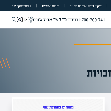
ליקויי בנייה ואחזקת מבנים
יזמות ועסקים
לימודים וקריירה
צרו קשר
1-700-700-741
כניסה
אפיק ג'ובס
כויות
ם בהערכת שווי