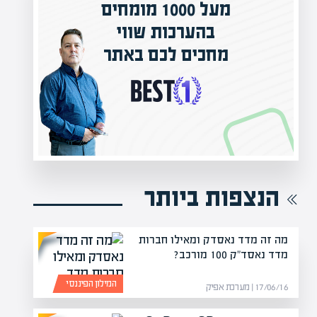
ם
רכות שווי
המרצים המובילים ב
ם לכם באתר
מחכים לכם באפיק 
הקריירה החדשה שלך מעבר ל
הנצפות ביותר
מה זה מדד נאסדק ומאילו חברות
מדד נאסד"ק 100 מורכב?
המילון הפיננסי
17/06/16 | מערכת אפיק