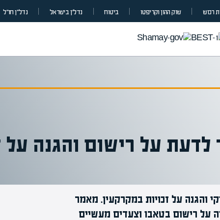
 רכוש
שוק ההון וקריפטו
ביטוח
נדל”ן בישראל
נדל״ן חו״ל
לדעת על רישום והגנה על ז
י והגנה על זכויות במקרקעין. מאמר
מומחי
ה על רישום בטאבו וצעדים מעשיים