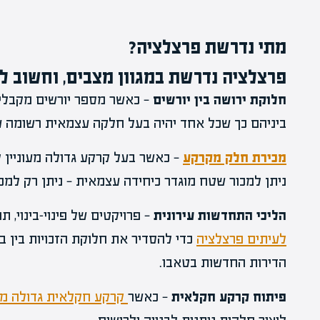
מתי נדרשת פרצלציה?
פרצלציה נדרשת במגוון מצבים, וחשוב ל
חלוקת ירושה בין יורשים
— כאשר מספר יורשים מקבלים
ביניהם כך שכל אחד יהיה בעל חלקה עצמאית רשומה ע
מכירת חלק מקרקע
— כאשר בעל קרקע גדולה מעוניין 
ניתן למכור שטח מוגדר כיחידה עצמאית — ניתן רק למכ
הליכי התחדשות עירונית
— פרויקטים של פינוי-בינוי, תמ"א 38
לעיתים פרצלציה
כדי להסדיר את חלוקת הזכויות בין בעל
הדירות החדשות בטאבו.
פיתוח קרקע חקלאית
— כאשר
קרקע חקלאית גדולה מיו