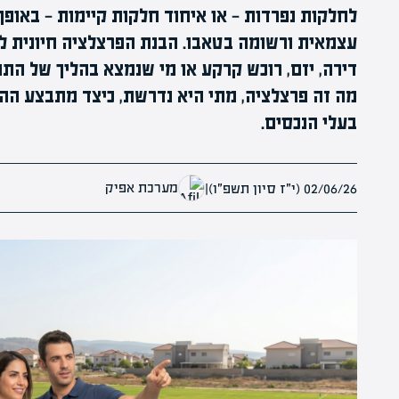
לחלקות נפרדות — או איחוד חלקות קיימות — באופ
עצמאית ורשומה בטאבו. הבנת הפרצלציה חיונית לכ
דירה, יזם, רוכש קרקע או מי שנמצא בהליך של התח
מה זה פרצלציה, מתי היא נדרשת, כיצד מתבצע הה
בעלי הנכסים.
מערכת אפיק
02/06/26 (י״ז סיון תשפ״ו)
|