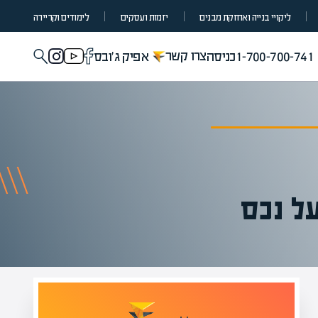
ליקויי בנייה ואחזקת מבנים
יזמות ועסקים
לימודים וקריירה
צרו קשר
1-700-700-741
כניסה
אפיק ג'ובס
על נכס
מומחים בהערכת שווי