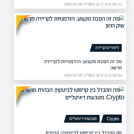
05/08/26 (כ״ב אב תשפ״ו) | מערכת אפיק
לימודים וקריירה
מה זה הסבת מקצוע: הזדמנויות לקריירה
חדשה
04/08/26 (כ״א אב תשפ״ו) | מערכת אפיק
מטבעות דיגיטליים
Crypto
מה ההבדל בין קריפטו לביטקוין: הבהרת