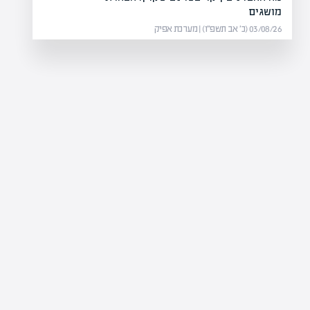
מושגים
03/08/26 (כ׳ אב תשפ״ו) | מערכת אפיק
כסים
פרצלציה 
יים להערכת שווי נכסים. במאמר
פר