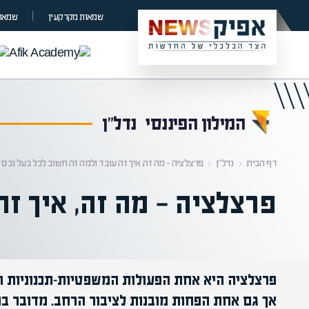
קראת 0% מתוך הכתבה
שמאות מקרקעין
שמאות
המילון הפיננסי
נדל"ן
דף הבית
‹
נדל"ן
‹
פרצלציה — מה זה, איך זה עובד ולמה זה חשוב לכל בעל נכס
פרצלציה — מה זה, איך זה
פרצלציה היא אחת הפעולות המשפטיות-תכנוניות הח
אך גם אחת הפחות מובנות לציבור הרחב. מדובר 