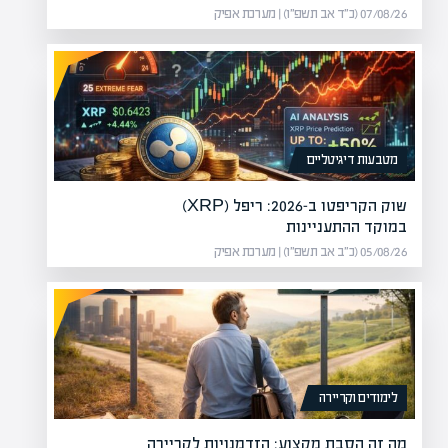
07/08/26 (כ״ד אב תשפ״ו) | מערכת אפיק
מטבעות דיגיטליים
שוק הקריפטו ב-2026: ריפל (XRP)
במוקד ההתעניינות
05/08/26 (כ״ב אב תשפ״ו) | מערכת אפיק
לימודים וקריירה
מה זה הסבת מקצוע: הזדמנויות לקריירה