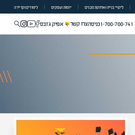
ליקויי בנייה ואחזקת מבנים
יזמות ועסקים
לימודים וקריירה
צרו קשר
1-700-700-741
כניסה
אפיק ג'ובס
מומחים בהערכת שווי