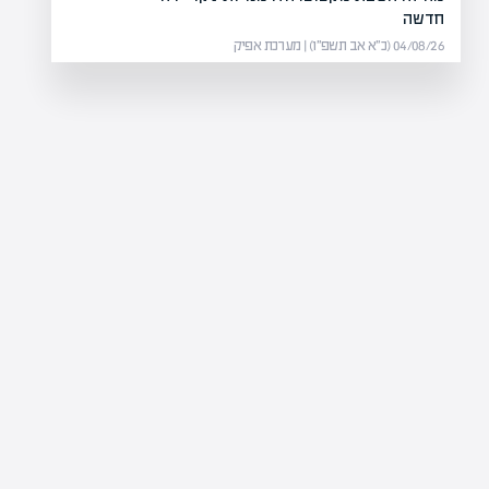
חדשה
04/08/26 (כ״א אב תשפ״ו) | מערכת אפיק