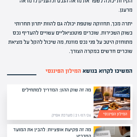
הקירות יכולה לשפר את מראה הנכס ולהעניק לו מראה
מרענן.
יתרה מכך, תחזוקה שוטפת יכולה גם להוות יתרון תחרותי
בשוק השכירות. שוכרים פוטנציאליים עשויים להעדיף נכס
מתוחזק היטב על פני נכס מוזנח, מה שיכול להקל על מציאת
שוכרים חדשים במקרה הצורך.
המשיכו לקרוא בנושא
המילון הפיננסי
מה זה שוק ההון: המדריך למתחילים
המילון הפיננסי
21/07/26 | מערכת אפיק
מה זה פקיעת אופציות: להבין את המועד
המכריע