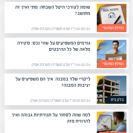
שומה לצורכי היטל השבחה: מתי ואיך זה
מחושב?
המילון הפיננסי
04/02/26 (י״ז שבט תשפ״ו) | מערכת אפיק
גורמים המשפיעים על שווי נכס: סקירה
מלאה של כל ההיבטים
המילון הפיננסי
04/02/26 (י״ז שבט תשפ״ו) | מערכת אפיק
ליקויי שלד במבנה: איך הם משפיעים על
יציבות המבנה?
בדק בית
03/02/26 (ט״ז שבט תשפ״ו) | מערכת אפיק
למה שווה לסחור על תנודתיות גבוהה ואיך
להרוויח מזה