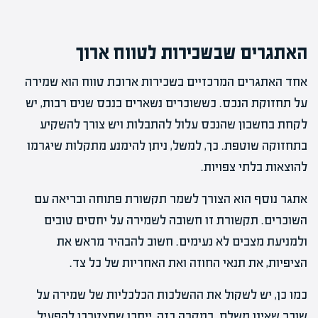
האתגרים שבשכירות לטווח ארוך
אחד האתגרים המרכזיים בשכירות ארוכת טווח הוא שמירה
על תחזוקת הנכס. כששוכרים נשארים בנכס שנים רבות, יש
לקחת בחשבון שהנכס עלול להתבלות ויש צורך להשקיע
בתחזוקה שוטפת. כך, למשל, ניתן להימנע מתקלות שיגרמו
להוצאות בלתי צפויות.
אתגר נוסף הוא הצורך לשמר תקשורת פתוחה ובריאה עם
השוכרים. תקשורת זו חשובה לשמירה על יחסים טובים
ולמניעת מצבים לא נעימים. חשוב להבהיר מראש את
הציפיות, את תנאי החוזה ואת האחריות של כל צד.
כמו כן, יש לשקול את ההשלכות הכלכליות של שמירה על
שוכר שאינו משלם. במקרה כזה, ייתכן שתצטרכו להפעיל