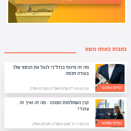
כתבות באותו נושא
מה זה מינוף בנדל"ן? לנצל את הכסף שלך
בצורה חכמה
המילון הפיננסי
05/02/26 (י״ח שבט תשפ״ו) | מערכת אפיק
קרן השתלמות הפוכה – מה זה ואיך זה
עובד?
המילון הפיננסי
17/02/26 (ל׳ שבט תשפ״ו) | מערכת אפיק