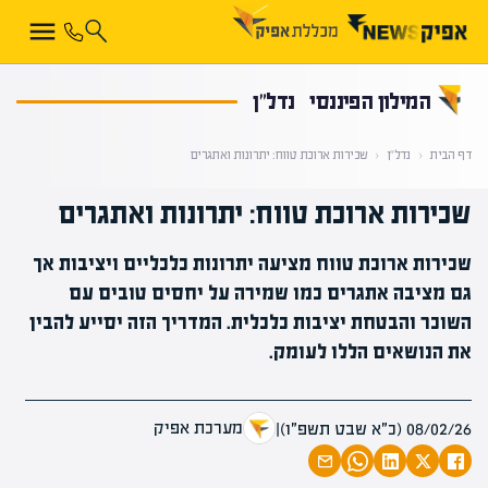
קראת 0% מתוך הכתבה
המילון הפיננסי
נדל"ן
דף הבית
‹
נדל"ן
‹
שכירות ארוכת טווח: יתרונות ואתגרים
שכירות ארוכת טווח: יתרונות ואתגרים
שכירות ארוכת טווח מציעה יתרונות כלכליים ויציבות אך
גם מציבה אתגרים כמו שמירה על יחסים טובים עם
השוכר והבטחת יציבות כלכלית. המדריך הזה יסייע להבין
את הנושאים הללו לעומק.
מערכת אפיק
08/02/26 (כ״א שבט תשפ״ו)
|