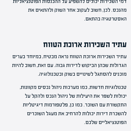
דמי השכירות יכולים להשפיע על ההכנסות הפוטנציאליות
מהנכס. לכן, חשוב לעקוב אחר השוק ולהתאים את
האסטרטגיה בהתאם.
עתיד השכירות ארוכת הטווח
עתיד השכירות ארוכת הטווח נראה מבטיח, במיוחד בערים
הגדולות שבהן הביקוש לדירות גבוה. עם זאת, חשוב להיות
מוכנים להסתגל לשינויים בשוק ובטכנולוגיה.
טכנולוגיות חדשות, כמו מערכות ניהול נכסים מקוונות,
יכולות לשפר את היעילות של ניהול הנכס ולהקל על
התקשורת עם השוכר. כמו כן, פלטפורמות דיגיטליות
להשכרת דירות יכולות להרחיב את מעגל השוכרים
הפוטנציאליים שלכם.