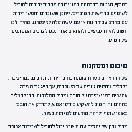
בנוסף, מגמות חברתיות כמו עבודה מהבית יכולות להוביל
לשינויים בדרישות השוכרים. ייתכן ששוכרים יחפשו דירות
עם מרחב עבודה נוח או עם גישה קלה לאינטרנט מהיר. לכן,
חשוב להיות גמישים ולהתאים את הנכס לצרכים המשתנים
של השוק.
סיכום ומסקנות
שכירות ארוכת טווח טומנת בחובה יתרונות רבים, כמו יציבות
כלכלית ויחסים טובים עם השוכרים, אך היא גם מציבה
אתגרים כמו שמירה על הנכס וניהול מחלוקות. כדי להצליח
בתחום זה, חשוב להשקיע ביחסי אנוש, לתחזק את הנכס
באופן שוטף ולהיות מודעים למגמות בשוק.
ניהול נכון של יחסים עם השוכר יכול להוביל לשכירות ארוכת