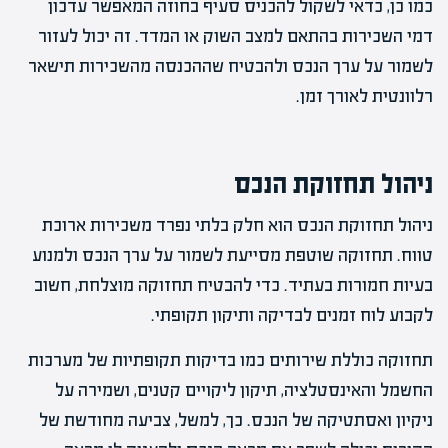
כמו כן, כדאי לשקול להכניס סעיף בחוזה המאפשר עדכון
דמי השכירות בהתאם למצב השוק או המדד. זה יכול לעזור
לשמור על ערך הנכס ולהבטיח שההכנסה מהשכירות תישאר
רלוונטית לאורך זמן.
ניהול תחזוקת הנכס
ניהול תחזוקת הנכס הוא חלק בלתי נפרד משכירות ארוכת
טווח. תחזוקה שוטפת מסייעת לשמור על ערך הנכס ולמנוע
בעיות חמורות בעתיד. כדי להבטיח תחזוקה מוצלחת, חשוב
לקבוע לוח זמנים לבדיקה ותיקון תקופתי.
תחזוקה כוללת שירותים כמו בדיקות תקופתיות של מערכות
החשמל והאינסטלציה, תיקון ליקויים קטנים, ושמירה על
ניקיון ואסתטיקה של הנכס. כך, למשל, צביעה מחודשת של