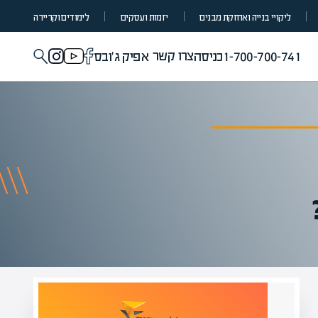
ליקויי בנייה ואחזקת מבנים
יזמות ועסקים
לימודים וקריירה
צרו קשר
1-700-700-741
כניסה
אפיק ג'ובס