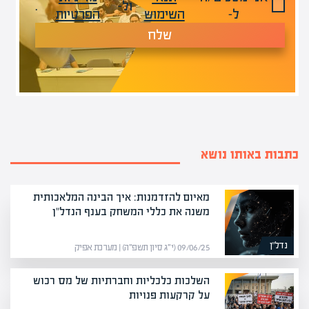
ול-
.
ל-
השימוש
הפרטיות
שלח
כתבות באותו נושא
מאיום להזדמנות: איך הבינה המלאכותית
משנה את כללי המשחק בענף הנדל"ן
נדל”ן
09/06/25 (י״ג סיון תשפ״ה) | מערכת אפיק
השלכות כלכליות וחברתיות של מס רכוש
על קרקעות פנויות