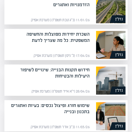
הזדמנויות ואתגרים
נדל”ן
11/01/26 (כ״ג טבת תשפ״ו) | מערכת אפיק
השכרת יחידות מפוצלות והחשיפה
המשפטית: כל מה שצריך לדעת
נדל”ן
17/04/26 (ל׳ ניסן תשפ״ו) | מערכת אפיק
חידוש תקנות הבנייה: שינויים לשיפור
היעילות והבטיחות
נדל”ן
28/04/26 (י״א אייר תשפ״ו) | מערכת אפיק
שימוש חורג ופיצול נכסים: בעיות ואתגרים
בתכנון ובנייה
נדל”ן
11/03/26 (כ״ב אדר תשפ״ו) | מערכת אפיק