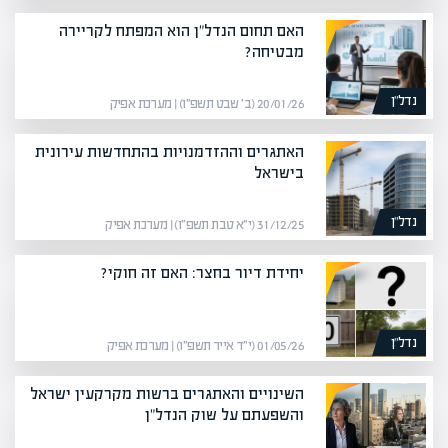
האם תחום הנדל"ן הוא המפתח לקריירה
מבטיחה?
נדל”ן
20/01/26 (ב׳ שבט תשפ״ו) | מערכת אפיק
האתגרים וההזדמנויות בהתחדשות עירונית
בישראל
נדל”ן
31/12/25 (י״א טבת תשפ״ו) | מערכת אפיק
יחידת דיור בחצר: האם זה חוקי?
נדל”ן
01/05/26 (י״ד אייר תשפ״ו) | מערכת אפיק
השינויים והאתגרים ברשות מקרקעין ישראל
והשפעתם על שוק הנדל"ן