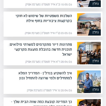
נדל”ן
10/05/26 (כ״ג אייר תשפ״ו) | מערכת אפיק
השלכות משפטיות של שימוש לא חוקי
בקרקעות ציבוריות בחוף אילת
נדל”ן
03/05/26 (ט״ז אייר תשפ״ו) | מערכת אפיק
פתרונות דיור מתקדמים למשרתי מילואים:
תוכנית חדשה בהובלת מועצת מקרקעי
ישראל
נדל”ן
28/04/26 (י״א אייר תשפ״ו) | מערכת אפיק
איך להשקיע בנדל"ן – המדריך המלא
למתחילים ולמי שרוצה להתחיל נכון
נדל”ן
20/04/26 (ג׳ אייר תשפ״ו) | מערכת אפיק
כך המדינה קובעת כמה שווה הבית שלך –