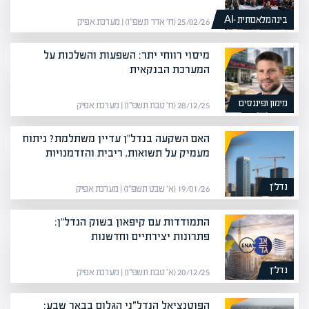
בינה מלאכותית -AI
25/02/26 (ח׳ אדר תשפ״ו) | מערכת אפיק
מיסוי רווחי יתר: השפעות והשלכות על
המערכת הבנקאית
מימון ופיננסים
28/12/25 (ח׳ טבת תשפ״ו) | מערכת אפיק
האם השקעה בנדל"ן עדיין משתלמת? ניתוח
מעמיק על תשואות, ריבית והזדמנויות
נדל”ן
19/01/26 (א׳ שבט תשפ״ו) | מערכת אפיק
התמודדות עם קיפאון בשוק הנדל"ן:
פתרונות יצירתיים וחדשנות
נדל”ן
20/12/25 (א׳ טבת תשפ״ו) | מערכת אפיק
הפוטנציאל הנדל״ני הגלום בבאר שבע: