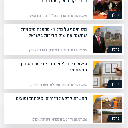
וגם לוקחת חלק מהרווחים
נדל”ן
24/03/25 (כ״ד אדר תשפ״ה) | מערכת אפיק
מס היסף על נדל"ן – מהפכה מיסויית
שתשנה את שוק הדירות בישראל
נדל”ן
13/12/25 (כ״ד כסלו תשפ״ו) | מערכת אפיק
פיצול דירה ליחידות דיור: מה הסיכון
המשפטי?
נדל”ן
09/04/26 (כ״ב ניסן תשפ״ו) | מערכת אפיק
הפשרת קרקע למגורים: סיכונים נפוצים
נדל”ן
28/07/26 (י״ד אב תשפ״ו) | מערכת אפיק