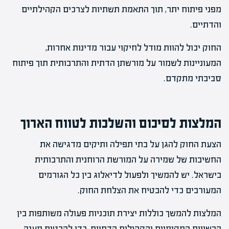
מפני פיתוח יתר, תוך התאמת תשתיות לצרכים הקהילתיים
והדתיים.
החוק יכול להוות מודל לחיקוי עבור מדינות אחרות,
המעוניינות לשמור על מורשתן הדתית והתרבותית תוך פיתוח
סביבתי מתקדם.
המלצות לסיכום והשלכות לטווח הארוך
הצעת החוק להגן על בתי תפילה ותיקים מדגישה את
החשיבות של שמירה על המורשת הרוחנית והתרבותית
בישראל. יש להמשיך ולפעול לדיאלוג בין כל הגורמים
המעורבים כדי להבטיח את הצלחת החוק.
המלצות להמשך כוללות יצירת תוכניות פעולה משותפות בין
הרשויות המקומיות והקהילות הדתיות, כדי להבטיח מענה