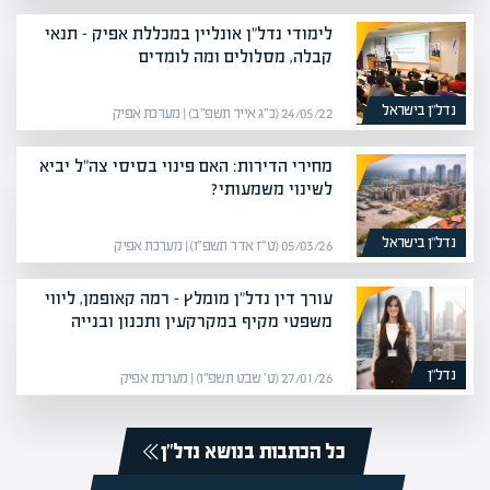
לימודי נדל"ן אונליין במכללת אפיק – תנאי
קבלה, מסלולים ומה לומדים
נדל”ן בישראל
24/05/22 (כ״ג אייר תשפ״ב) | מערכת אפיק
מחירי הדירות: האם פינוי בסיסי צה"ל יביא
לשינוי משמעותי?
נדל”ן בישראל
05/03/26 (ט״ז אדר תשפ״ו) | מערכת אפיק
עורך דין נדל"ן מומלץ – רמה קאופמן, ליווי
משפטי מקיף במקרקעין ותכנון ובנייה
נדל”ן
27/01/26 (ט׳ שבט תשפ״ו) | מערכת אפיק
כל הכתבות בנושא נדל”ן