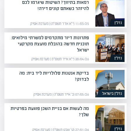
רמאות בתיווך? השיטות שיגרמו לכם
להיזהר כשאתם קונים דירה!
נדל”ן
11/03/25 (י״א אדר תשפ״ה) | מערכת אפיק
פתרונות דיור מתקדמים למשרתי מילואים:
תוכנית חדשה בהובלת מועצת מקרקעי
ישראל
נדל”ן
28/04/26 (י״א אייר תשפ״ו) | מערכת אפיק
בדיקת אנטנות סלולריות ליד בית: מה
לבדוק?
נדל”ן בישראל
07/05/26 (כ׳ אייר תשפ״ו) | מערכת אפיק
מה לעשות אם בניית השכן פוגעת בפרטיות
שלך?
נדל”ן
27/01/26 (ט׳ שבט תשפ״ו) | מערכת אפיק