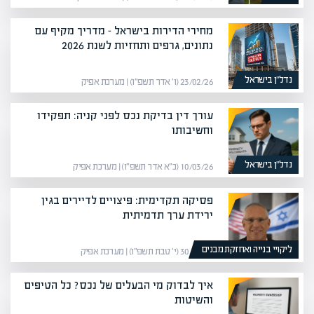
מחירי הדירות בישראל – מדריך מקיף עם
נתונים, גרפים ותחזיות לשנת 2026
נדל”ן בישראל
23/02/26 (ו׳ אדר תשפ״ו) | מערכת אפיק
עורך דין בדיקת נכס לפני קניה: תפקידו
וחשיבותו
נדל”ן בישראל
10/03/26 (כ״א אדר תשפ״ו) | מערכת אפיק
פסיקה תקדימית: פיצויים לדיירים בגין
ירידת ערך תדמיתית
ליקויי בנייה ואחזקת מבנים
30/12/25 (י׳ טבת תשפ״ו) | מערכת אפיק
איך לבדוק מי הבעלים של נכס? כל הטיפים
והשיטות