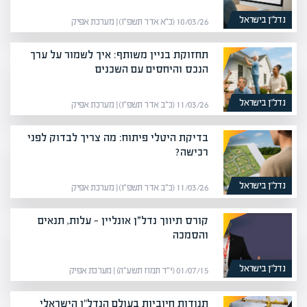
נדל”ן בישראל
10/03/26 (כ״א אדר תשפ״ו) | מערכת אפיק
תחזוקת בניין משותף: איך לשמור על ערך
הנכס והיחסים עם השכנים
נדל”ן בישראל
11/03/26 (כ״ב אדר תשפ״ו) | מערכת אפיק
בדיקת היטלי פיתוח: מה צריך לבדוק לפני
רכישה?
נדל”ן בישראל
11/03/26 (כ״ב אדר תשפ״ו) | מערכת אפיק
קורס תיווך נדל״ן אונליין — עלות, תנאים
והסמכה
נדל”ן בישראל
01/07/15 (י״ד תמוז תשע״ה) | מערכת אפיק
תנודות חיוביות בעולם הנדל"ן הישראלי