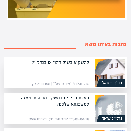
כתבות באותו נושא
להשקיע בשוק ההון או בנדל"ן?
נדל”ן בישראל
19/01/16 (ט׳ שבט תשע״ו) | מערכת אפיק
העלאת ריבית במשק – מה היא תעשה
למשכנתא שלכם?
נדל”ן בישראל
04/09/18 (כ״ד אלול תשע״ח) | מערכת אפיק