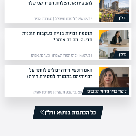
להבטיח את הצלחת הפרויקט שלך
נדל”ן
28/12/25 (ח׳ טבת תשפ״ו) | מערכת אפיק
תוספת זכויות בנייה בעקבות תוכנית
חדשה: מה זה אומר?
נדל”ן
14/07/26 (כ״ט תמוז תשפ״ו) | מערכת אפיק
האם רוכשי דירה יכולים לוותר על
זכויותיהם בתמורה למסירת דירה?
ליקויי בנייה ואחזקת מבנים
20/01/26 (ב׳ שבט תשפ״ו) | מערכת אפיק
כל הכתבות בנושא נדל”ן