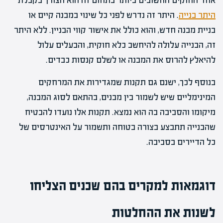
אחד החוקים החשובים ביותר בתחום זה הוא הצורך בקבלת
היתר בנייה
. היתר זה נדרש לפני כל שינוי במבנה קיים או
בניית מבנה חדש, והוא כולל את אישור קווי הבניין. ללא היתר
זה, הבנייה עלולה להיחשב כלא חוקית, והבעלים עלול
להיאלץ להרוס את המבנה או לשלם קנסות כבדים.
בנוסף לכך, ישנם גם תקנות שמגדירות את המרחקים
המינימליים שיש לשמור בין מבנים, בהתאם לסוג המבנה,
מיקומו והסביבה בה הוא נמצא. תקנות אלו נועדו להבטיח
שהבנייה תתבצע בצורה בטוחה ותשמור על האינטרסים של
כל הדיירים בסביבה.
דוגמאות למקרים בהם שכנים הצליחו
לשנות את ההחלטות