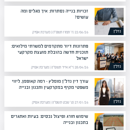
זכויות בנייה נסתרות: איך מגלים ומה
עושים?
נדל”ן
22/06/26 (ז׳ תמוז תשפ״ו) | מערכת אפיק
פתרונות דיור מתקדמים למשרתי מילואים:
תוכנית חדשה בהובלת מועצת מקרקעי
ישראל
נדל”ן
28/04/26 (י״א אייר תשפ״ו) | מערכת אפיק
עורך דין נדל"ן מומלץ – רמה קאופמן, ליווי
משפטי מקיף במקרקעין ותכנון ובנייה
נדל”ן
27/01/26 (ט׳ שבט תשפ״ו) | מערכת אפיק
שימוש חורג ופיצול נכסים: בעיות ואתגרים
בתכנון ובנייה