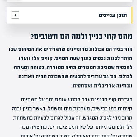
תוכן עניינים
מהם קווי בניין ולמה הם חשובים?
קווי בניין הם גבולות מדומיינים שמגדירים את המיקום שבו
מותר לבנות נכסים בתוך שטח מסוים. קווים אלו נועדו
להבטיח שסביבת המגורים תהיה מסודרת, בטוחה ונעימה
לכולם. הם גם עוזרים להבטיח שהשכונה תהיה מאוזנת
מבחינה אדריכלית ואסתטית.
הגדרת קווי הבניין נועדה למנוע עומס יתר על תשתיות
קיימות כמו כבישים, מערכות מים וחשמל. כאשר בניין נבנה
קרוב מדי לגבול המגרש, זה עלול לגרום לבעיות בתשתיות
אלו ולעומס מיותר על שירותים ציבוריים. כתוצאה מכך,
שמירה על קווי בניין היא חלק חשוב בשמירה על איכות