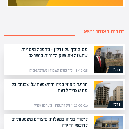
כתבות באותו נושא
מס היסף על נדל"ן – מהפכה מיסויית
שתשנה את שוק הדירות בישראל
נדל”ן
13/12/25 (כ״ד כסלו תשפ״ו) | מערכת אפיק
חריגה מקווי בניין וההשפעה על שכנים: כל
מה שצריך לדעת
נדל”ן
28/03/26 (י׳ ניסן תשפ״ו) | מערכת אפיק
ליקויי בנייה במעלות: פיצויים משמעותיים
לרוכשי הדירה