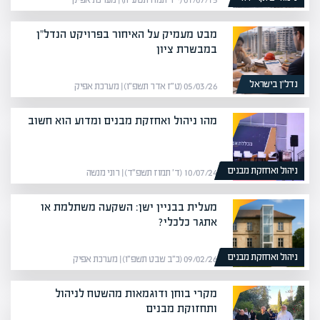
01/07/15 (י״ד תמוז תשע״ה) | מערכת אפיק
מבט מעמיק על האיחור בפרויקט הנדל"ן
במבשרת ציון
נדל”ן בישראל
05/03/26 (ט״ז אדר תשפ״ו) | מערכת אפיק
מהו ניהול ואחזקת מבנים ומדוע הוא חשוב
ניהול ואחזקת מבנים
10/07/24 (ד׳ תמוז תשפ״ד) | רוני מנשה
מעלית בבניין ישן: השקעה משתלמת או
אתגר כלכלי?
ניהול ואחזקת מבנים
09/02/26 (כ״ב שבט תשפ״ו) | מערכת אפיק
מקרי בוחן ודוגמאות מהשטח לניהול
ותחזוקת מבנים