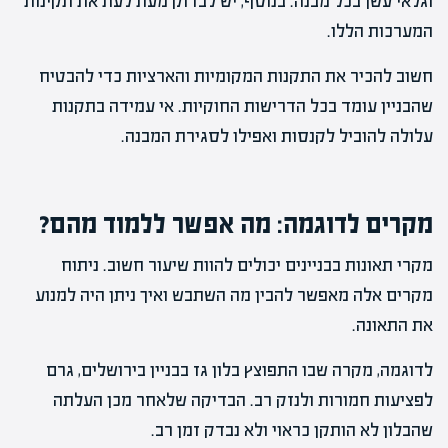
וגלאי עשן בכל מבנה. בנוסף, יש לבדוק מעת לעת את תקינות
המערכות הללו.
חשוב להכיר את התקנות המקומיות והארציות כדי להבטיח
שהבניין עומד בכל הדרישות החוקיות. אי עמידה בתקנות
עלולה להוביל לקנסות ואפילו לסגירת המבנה.
מקרים לדוגמה: מה אפשר ללמוד מהם?
מקרי תאונות בבניינים יכולים להוות שיעור חשוב. ניתוח
מקרים אלה מאפשר להבין מה השתבש ואיך ניתן היה למנוע
את התאונה.
לדוגמה, מקרה שבו התפוצץ בלון גז בבניין בירושלים, גרם
לפציעות חמורות ולנזק רב. הבדיקה שלאחר מכן העלתה
שהבלון לא הותקן כראוי ולא נבדק זמן רב.