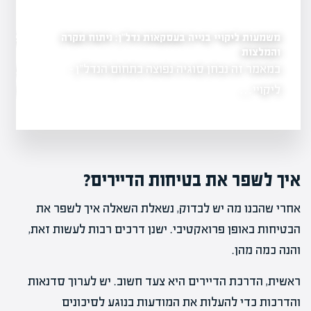
משמעות ליקויי בנייה בעסקאות נדל"ן: ניתוח מקרה
התמודדות עם שריפות בב
שלכותיה על שוק
ופתרונות
והמלצות
במאמר זה נבחן סוגיה נפוצה בתחום הנדל"ן -
שריפה משמעותית 
 גרופית
גרמה לנזק כבד
ליקויי…
איך לשפר את בטיחות הדיירים?
אחרי שהבנו מה יש לבדוק, נשאלת השאלה איך לשפר את
הבטיחות באופן פרואקטיבי. ישנן דרכים רבות לעשות זאת,
והנה כמה מהן.
ראשית, הדרכת הדיירים היא צעד חשוב. יש לערוך סדנאות
והדרכות כדי להעלות את המודעות בנוגע לסיכונים