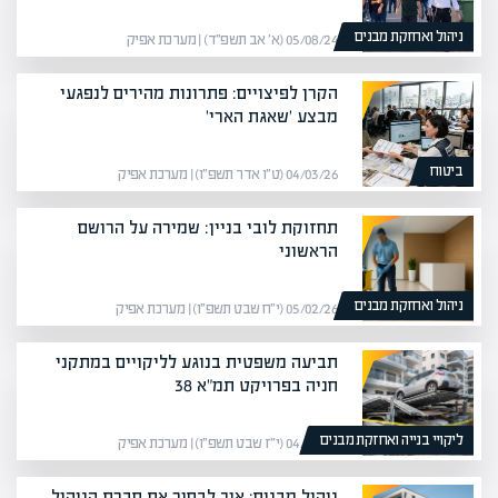
ניהול ואחזקת מבנים
05/08/24 (א׳ אב תשפ״ד) | מערכת אפיק
הקרן לפיצויים: פתרונות מהירים לנפגעי
מבצע 'שאגת הארי'
ביטוח
04/03/26 (ט״ו אדר תשפ״ו) | מערכת אפיק
תחזוקת לובי בניין: שמירה על הרושם
הראשוני
ניהול ואחזקת מבנים
05/02/26 (י״ח שבט תשפ״ו) | מערכת אפיק
תביעה משפטית בנוגע לליקויים במתקני
חניה בפרויקט תמ"א 38
ליקויי בנייה ואחזקת מבנים
04/02/26 (י״ז שבט תשפ״ו) | מערכת אפיק
ניהול מבנים: איך לבחור את חברת הניהול