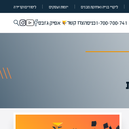
ליקויי בנייה ואחזקת מבנים
יזמות ועסקים
לימודים וקריירה
צרו קשר
1-700-700-741
כניסה
אפיק ג'ובס
מומחים בהערכת שווי