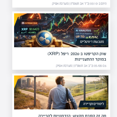
היום ב-00:10 (כ״ד אב תשפ״ו) | מערכת אפיק
מטבעות דיגיטליים
שוק הקריפטו ב-2026: ריפל (XRP)
במוקד ההתעניינות
05/08/26 (כ״ב אב תשפ״ו) | מערכת אפיק
לימודים וקריירה
מה זה הסבת מקצוע: הזדמנויות לקריירה