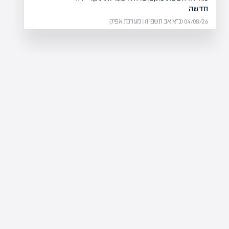
חדשה
04/08/26 (כ״א אב תשפ״ו) | מערכת אפיק