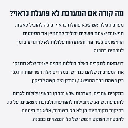
מה קורה אם המערכת לא פועלת כראוי?
מערכת גילוי אש שלא פועלת כראוי יכולה להוביל לאסון.
חיישנים שאינם פועלים יכולים להחמיץ את הסימנים
הראשונים לשריפה, והאזעקות עלולות לא להתריע בזמן
לנוכחים במבנה.
דוגמאות למקרים כאלה כוללות מבנים ישנים שלא תחזקו
את המערכות שלהם כנדרש. במקרים אלו, השריפות התגלו
רק כשהם כבר התפשטו, והנזק היה קשה לתיקון.
במקרים אחרים, מערכות שלא נבדקו כראוי עלולות לגרום
להתרעות שווא, שמובילות להפרעות ולבזבוז משאבים. על כן,
בדיקות תקופתיות הן לא רק חשובות, אלא גם חיוניות
להבטחת השקט הנפשי של כל הנמצאים במבנה.