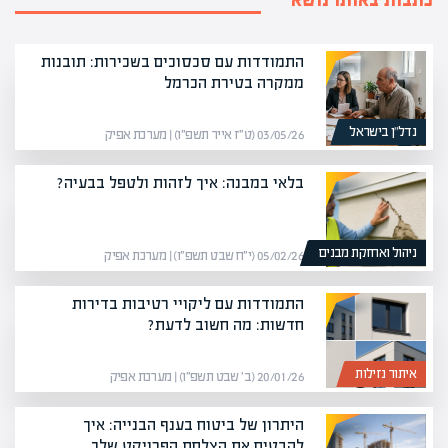
התמודדות עם סכסוכים בשכירות: תובנות
ממקרה בטירת הכרמל
נדל”ן בישראל
03/05/26 (ט״ז אייר תשפ״ו) | מערכת אפיק
בלאי במבנה: איך לזהות ולטפל בבעיה?
ניהול ואחזקת מבנים
05/02/26 (י״ח שבט תשפ״ו) | מערכת אפיק
התמודדות עם ליקויי רטיבות בדירות
חדשות: מה חשוב לדעת?
איתור נזילות
20/01/26 (ב׳ שבט תשפ״ו) | מערכת אפיק
היתרון של ביטוח בענף הבנייה: איך
להבטיח את הצלחת הפרויקט שלך