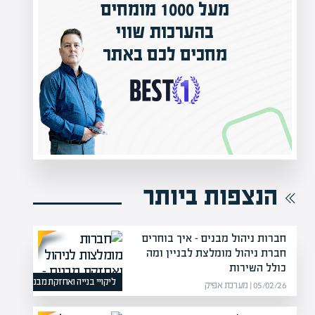
מעל 1000 מומחים
ילים בישראל
בהערכות שווי
אפיק אקדמי
מחכים לכם באתר
נה!
הנצפות ביותר
חברות ניהול מבנים – איך בוחרים
חברת ניהול מומלצת לבניין ומה
כולל השירות
ליקויי בנייה ואחזקת מבנים
05/02/26 | מערכת אפיק