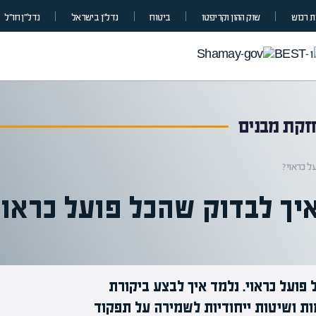
 רכוש
שוק ההון וקריפטו
ביטוח
נדל”ן בישראל
נדל״ן חו״ל
חזקת מבנים
ל כראוי?
יך לבדוק שהכל פועל כראוי
פועל כראוי. נלמד איך לבצע ביקורת
ות ושיטות ייחודיות לשמירה על תפקוד