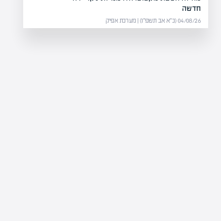
חדשה
04/08/26 (כ״א אב תשפ״ו) | מערכת אפיק