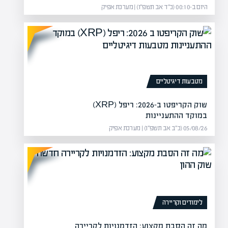
היום ב-00:10 (כ״ד אב תשפ״ו) | מערכת אפיק
מטבעות דיגיטליים
שוק הקריפטו ב-2026: ריפל (XRP)
במוקד ההתעניינות
הגנה על עסקים מקומיים
05/08/26 (כ״ב אב תשפ״ו) | מערכת אפיק
לה את המודעות לאלימות נגד
 להתמודד…
לימודים וקריירה
מה זה הסבת מקצוע: הזדמנויות לקריירה