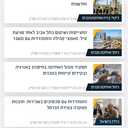
וחדשנות
ליקויי בנייה ואחזקת מבנים
08/02/26 (כ״א שבט תשפ״ו) | מערכת אפיק
התגייסות ושיקום בתל אביב לאחר פגיעת
טיל: מאמצי קהילה והתמודדות עם משבר
ניהול ואחזקת מבנים
02/03/26 (י״ג אדר תשפ״ו) | מערכת אפיק
תפקיד מנהל האחזקה בחיסכון באנרגיה
ובקידום קיימות במבנים
ניהול ואחזקת מבנים
24/07/24 (י״ח תמוז תשפ״ד) | מערכת אפיק
התמודדות עם סכסוכים בשכירות: תובנות
ממקרה בטירת הכרמל
נדל”ן בישראל
03/05/26 (ט״ז אייר תשפ״ו) | מערכת אפיק