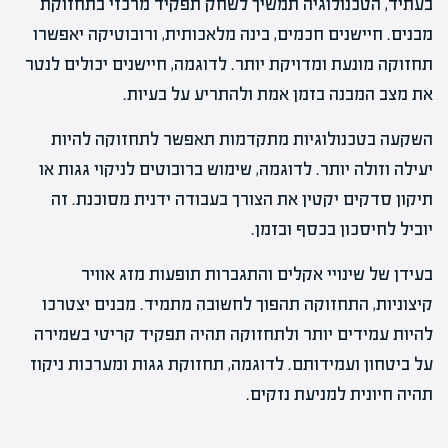
בעתיד, הטכנולוגיה תמשיך לשחק תפקיד מרכזי בתחזוקת
מבנים. חיישנים חכמים, בינה מלאכותית, ורובוטיקה יאפשרו
תחזוקה מונעת ומדויקת יותר. לדוגמה, חיישנים יכולים לנטר
את מצב המבנה בזמן אמת ולהתריע על בעיות.
השקעה בטכנולוגיות מתקדמות תאפשר לתחזוקה להיות
יעילה וזולה יותר. לדוגמה, שימוש ברובוטים לניקוי גגות או
תיקון סדקים יקטין את הצורך בעבודה ידנית מסוכנת. זה
יוביל לחיסכון בכסף ובזמן.
בעידן של שינויי אקלים והתגברות תופעות מזג אוויר
קיצוניות, התחזוקה תהפוך לחשובה מתמיד. מבנים יצטרכו
להיות עמידים יותר ולתחזוקה תהיה תפקיד קריטי בשמירה
על ביטחון ועמידותם. לדוגמה, תחזוקת גגות ומערכות ניקוז
תהיה חיונית למניעת נזקים.