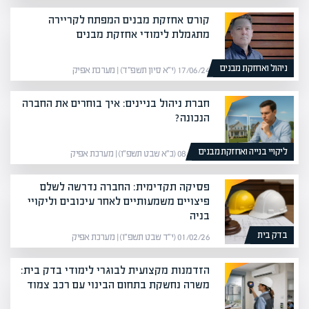
קורס אחזקת מבנים המפתח לקריירה
מתגמלת לימודי אחזקת מבנים
ניהול ואחזקת מבנים
17/06/24 (י״א סיון תשפ״ד) | מערכת אפיק
חברת ניהול בניינים: איך בוחרים את החברה
הנכונה?
ליקויי בנייה ואחזקת מבנים
08/02/26 (כ״א שבט תשפ״ו) | מערכת אפיק
פסיקה תקדימית: החברה נדרשה לשלם
פיצויים משמעותיים לאחר עיכובים וליקויי
בניה
בדק בית
01/02/26 (י״ד שבט תשפ״ו) | מערכת אפיק
הזדמנות מקצועית לבוגרי לימודי בדק בית:
משרה נחשקת בתחום הבינוי עם רכב צמוד